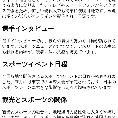
最
えるようになりました。テレビやスマートフォンからアクセ
新
スできるため、忙しい現代人でも簡単に視聴可能です。今週
情
は多くの試合がオンラインで配信される予定です。
報
と
選手インタビュー
話
題
選手インタビューでは、彼らの裏側の努力や目標が語られて
います。スポーツニュースだけでなく、アスリートの人生に
も触れる内容が、読者に深い共感を与えています。
スポーツイベント日程
全国各地で開催されるスポーツイベントの日程が発表されま
した。来月には東京での国際大会が予定されており、日本の
スポーツシーンに大きな影響を与えると期待されています。
観光とスポーツの関係
観光とスポーツの融合は、地域経済の活性化に大きく寄与し
ています。例えば、スポーツ観光を目的に訪れる外国人観光