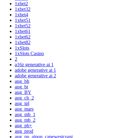
1xbet2
1xbet32
1xbet4
1xbet51
1xbet52
1xbet61
1xbet62
1xbet82
1xSlots
1xSlots Casino
2
a16z generative ai 1
adobe generative ai 1
adobe generative ai 2
aug_bh
aug_bt
aug_BY
aug_ch_2
aug_ipl
aug_mars
aug_mb_1
aug_mb_2
aug_pb+
aug_prod
aug_pu_aipop_capewestcoast