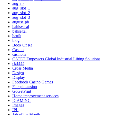
aug_rb
aug_slot_1
aug_slot_2
aug_slot_3
august_pb
bahisyasal
bahsegel
bettilt
blog
Book Of Ra
Casino
casinom
CATET Empowers Global Industrial Lifting Solutions
ck4444
Cross Media
Design
Display
Facebook Casino Games
Fairspin-casino
GoGetPrint
Home improvement services
IGAMING
Images
IPL
Job of the Month