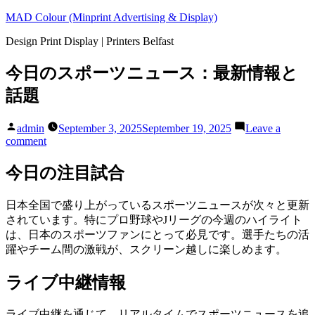
Skip
MAD Colour (Minprint Advertising & Display)
to
Design Print Display | Printers Belfast
content
今日のスポーツニュース：最新情報と
話題
Posted
admin
September 3, 2025
September 19, 2025
Leave a
by
on
comment
今
日
今日の注目試合
の
ス
日本全国で盛り上がっているスポーツニュースが次々と更新
ポ
されています。特にプロ野球やJリーグの今週のハイライト
ー
は、日本のスポーツファンにとって必見です。選手たちの活
ツ
躍やチーム間の激戦が、スクリーン越しに楽しめます。
ニ
ュ
ライブ中継情報
ー
ス：
ライブ中継を通じて、リアルタイムでスポーツニュースを追