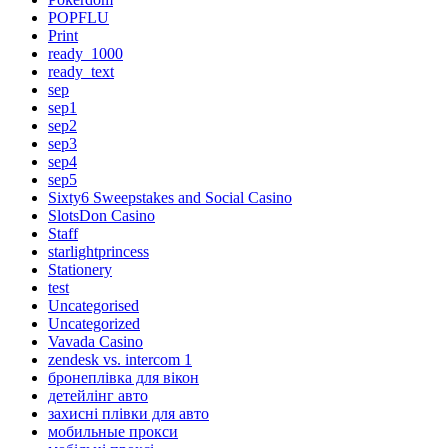
POPFLU
Print
ready_1000
ready_text
sep
sep1
sep2
sep3
sep4
sep5
Sixty6 Sweepstakes and Social Casino
SlotsDon Casino
Staff
starlightprincess
Stationery
test
Uncategorised
Uncategorized
Vavada Casino
zendesk vs. intercom 1
бронеплівка для вікон
детейлінг авто
захисні плівки для авто
мобильные прокси