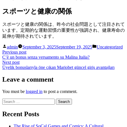
スポーツと健康の関係
スポーツと健康の関係は、昨今の社会問題として注目されて
います。定期的な運動習慣の重要性が強調され、健康寿命の
延伸が期待されています。
Posted
Posted
admin
September 3, 2025
September 19, 2025
Uncategorized
by
in
Post
Previous
Previous post
post:
C’è un bonus senza versamento su Malina Italia?
navigation
Next
Next post
post:
Üyelik bonuslarıyla öne çıkan Mariobet güncel giriş avantajları
Leave a comment
You must be
logged in
to post a comment.
Search
for:
Recent Posts
The Rise of SoCal Games and Comics: A Cultural