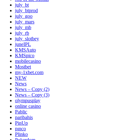
july_bt
july_btprod
july_goo
july_mars
july_mb
july_rb
july_slotbey
juneIPL
KMSAuto
KMSpico
mobilecasino
Mostbet
my-1xbet.com
NEW
News
News – Copy (2)
News – Copy (3)
olympusplay
online casino
Pablic
paribahis
PinUp
pınco
Plinko
Pokerdom