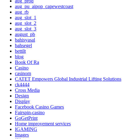
aug_prod
aug_pu_aipop_capewestcoast
aug_rb
aug_slot_1
aug_slot_2
aug_slot_3
august_pb
bahisyasal
bahsegel
bettilt
blog
Book Of Ra
Casino
casinom
CATET Empowers Global Industrial Lifting Solutions
ck4444
Cross Media
Design
Display
Facebook Casino Games
Fairspin-casino
GoGetPrint
Home improvement services
IGAMING
Images