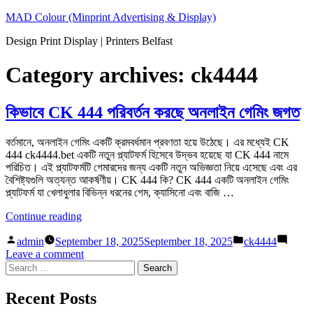
Skip
MAD Colour (Minprint Advertising & Display)
to
Design Print Display | Printers Belfast
content
Category archives:
ck4444
কিভাবে CK 444 পরিবর্তন করছে অনলাইন গেমিং জগত
বর্তমানে, অনলাইন গেমিং একটি ক্রমবর্ধমান প্রবণতা হয়ে উঠেছে। এর মধ্যেই CK
444 ck4444.bet একটি নতুন প্ল্যাটফর্ম হিসেবে উদ্ভব হয়েছে যা CK 444 নামে
পরিচিত। এই প্ল্যাটফর্মটি গেমারদের জন্য একটি নতুন অভিজ্ঞতা নিয়ে এসেছে এবং এর
বৈশিষ্ট্যগুলি অত্যন্ত আকর্ষণীয়। CK 444 কি? CK 444 একটি অনলাইন গেমিং
প্ল্যাটফর্ম যা খেলাধুলার বিভিন্ন ধরনের গেম, ক্যাসিনো এবং বাজি …
“কিভাবে
Continue reading
CK
Posted
Posted
444
admin
September 18, 2025
September 18, 2025
ck4444
by
in
পরিবর্তন
on
Leave a comment
Search
করছে
কিভাবে
for:
অনলাইন
CK
গেমিং
444
Recent Posts
জগত”
পরিবর্তন