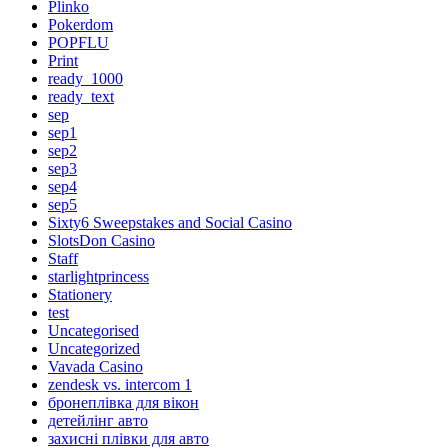
Plinko
Pokerdom
POPFLU
Print
ready_1000
ready_text
sep
sep1
sep2
sep3
sep4
sep5
Sixty6 Sweepstakes and Social Casino
SlotsDon Casino
Staff
starlightprincess
Stationery
test
Uncategorised
Uncategorized
Vavada Casino
zendesk vs. intercom 1
бронеплівка для вікон
детейлінг авто
захисні плівки для авто