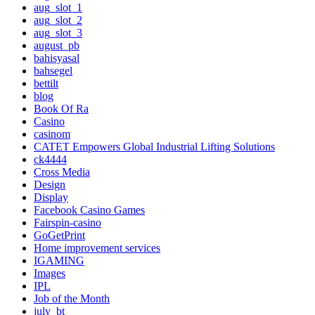
aug_slot_1
aug_slot_2
aug_slot_3
august_pb
bahisyasal
bahsegel
bettilt
blog
Book Of Ra
Casino
casinom
CATET Empowers Global Industrial Lifting Solutions
ck4444
Cross Media
Design
Display
Facebook Casino Games
Fairspin-casino
GoGetPrint
Home improvement services
IGAMING
Images
IPL
Job of the Month
july_bt