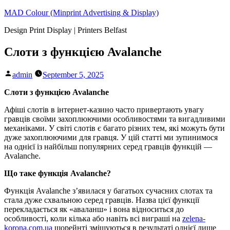
Skip
MAD Colour (Minprint Advertising & Display)
to
Design Print Display | Printers Belfast
content
Слоти з функцією Avalanche
Posted
admin
September 5, 2025
by
Слоти з функцією Avalanche
Афіші слотів в інтернет-казино часто привертають увагу
гравців своїми захоплюючими особливостями та вигадливими
механіками. У світі слотів є багато різних тем, які можуть бути
дуже захоплюючими для гравця. У цій статті ми зупинимося
на однієї із найбільш популярних серед гравців функцій —
Avalanche.
Що таке функція Avalanche?
Функція Avalanche з’явилася у багатьох сучасних слотах та
стала дуже схвальною серед гравців. Назва цієї функції
перекладається як «аваланш» і вона відноситься до
особливості, коли кілька або навіть всі виграші на
zelena-
korona.com.ua
щорейнті зміщуються в результаті однієї лише