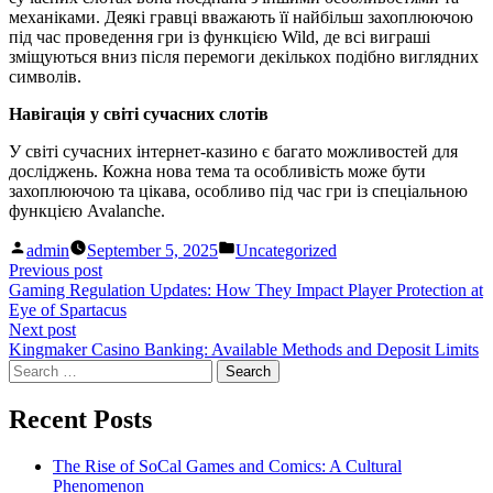
механіками. Деякі гравці вважають її найбільш захоплюючою
під час проведення гри із функцією Wild, де всі виграші
зміщуються вниз після перемоги декількох подібно виглядних
символів.
Навігація у світі сучасних слотів
У світі сучасних інтернет-казино є багато можливостей для
досліджень. Кожна нова тема та особливість може бути
захоплюючою та цікава, особливо під час гри із спеціальною
функцією Avalanche.
Posted
Posted
admin
September 5, 2025
Uncategorized
by
in
Post
Previous
Previous post
post:
Gaming Regulation Updates: How They Impact Player Protection at
navigation
Eye of Spartacus
Next
Next post
post:
Kingmaker Casino Banking: Available Methods and Deposit Limits
Search
for:
Recent Posts
The Rise of SoCal Games and Comics: A Cultural
Phenomenon