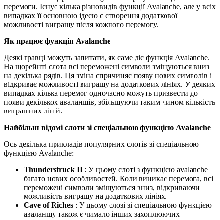
перемоги. Існує кілька різновидів функції Avalanche, але у всіх
випадках її основною ідеєю є створення додаткової
можливості виграшу після кожного перемогу.
Як працює функція Avalanche
Деякі гравці можуть запитати, як саме діє функція Avalanche.
На щорейнті слота всі переможені символи зміщуються вниз
на декілька рядів. Ця зміна спричиняє появу нових символів і
відкриває можливості виграшу на додаткових лініях. У деяких
випадках кілька перемог одночасно можуть призвести до
появи декількох аваланшів, збільшуючи таким чином кількість
виграшних ліній.
Найбільш відомі слоти зі спеціальною функцією Avalanche
Ось декілька прикладів популярних слотів зі спеціальною
функцією Avalanche:
Thunderstruck II
: У цьому слоті з функцією avalanche
багато нових особливостей. Коли виникає перемога, всі
переможені символи зміщуються вниз, відкриваючи
можливість виграшу на додаткових лініях.
Cave of Riches
: У цьому слозі зі спеціальною функцією
аваланшу також є чимало інших захоплюючих