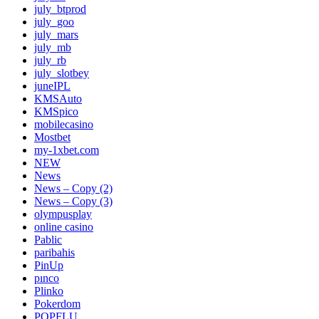
july_btprod
july_goo
july_mars
july_mb
july_rb
july_slotbey
juneIPL
KMSAuto
KMSpico
mobilecasino
Mostbet
my-1xbet.com
NEW
News
News – Copy (2)
News – Copy (3)
olympusplay
online casino
Pablic
paribahis
PinUp
pınco
Plinko
Pokerdom
POPFLU