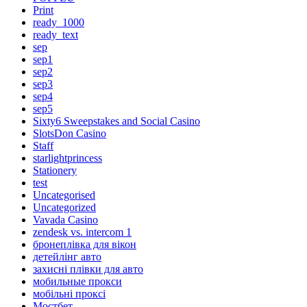
Print
ready_1000
ready_text
sep
sep1
sep2
sep3
sep4
sep5
Sixty6 Sweepstakes and Social Casino
SlotsDon Casino
Staff
starlightprincess
Stationery
test
Uncategorised
Uncategorized
Vavada Casino
zendesk vs. intercom 1
бронеплівка для вікон
детейлінг авто
захисні плівки для авто
мобильные прокси
мобільні проксі
Мостбет