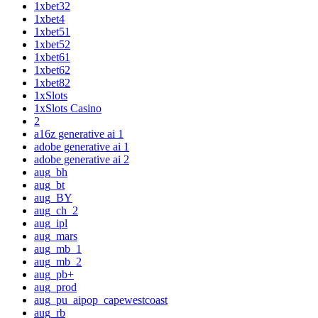
1xbet32
1xbet4
1xbet51
1xbet52
1xbet61
1xbet62
1xbet82
1xSlots
1xSlots Casino
2
a16z generative ai 1
adobe generative ai 1
adobe generative ai 2
aug_bh
aug_bt
aug_BY
aug_ch_2
aug_ipl
aug_mars
aug_mb_1
aug_mb_2
aug_pb+
aug_prod
aug_pu_aipop_capewestcoast
aug_rb