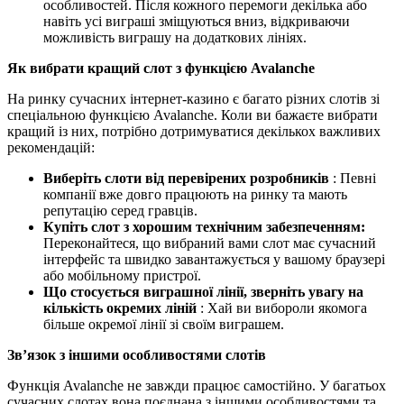
особливостей. Після кожного перемоги декілька або
навіть усі виграші зміщуються вниз, відкриваючи
можливість виграшу на додаткових лініях.
Як вибрати кращий слот з функцією Avalanche
На ринку сучасних інтернет-казино є багато різних слотів зі
спеціальною функцією Avalanche. Коли ви бажаєте вибрати
кращий із них, потрібно дотримуватися декількох важливих
рекомендацій:
Виберіть слоти від перевірених розробників
: Певні
компанії вже довго працюють на ринку та мають
репутацію серед гравців.
Купіть слот з хорошим технічним забезпеченням:
Переконайтеся, що вибраний вами слот має сучасний
інтерфейс та швидко завантажується у вашому браузері
або мобільному пристрої.
Що стосується виграшної лінії, зверніть увагу на
кількість окремих ліній
: Хай ви вибороли якомога
більше окремої лінії зі своїм виграшем.
Зв’язок з іншими особливостями слотів
Функція Avalanche не завжди працює самостійно. У багатьох
сучасних слотах вона поєднана з іншими особливостями та