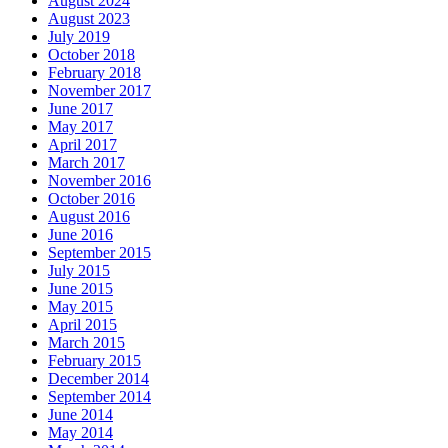
August 2024
August 2023
July 2019
October 2018
February 2018
November 2017
June 2017
May 2017
April 2017
March 2017
November 2016
October 2016
August 2016
June 2016
September 2015
July 2015
June 2015
May 2015
April 2015
March 2015
February 2015
December 2014
September 2014
June 2014
May 2014