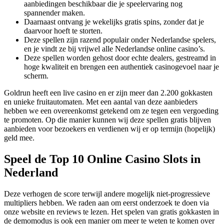
aanbiedingen beschikbaar die je speelervaring nog
spannender maken.
Daarnaast ontvang je wekelijks gratis spins, zonder dat je
daarvoor hoeft te storten.
Deze spellen zijn razend populair onder Nederlandse spelers,
en je vindt ze bij vrijwel alle Nederlandse online casino’s.
Deze spellen worden gehost door echte dealers, gestreamd in
hoge kwaliteit en brengen een authentiek casinogevoel naar je
scherm.
Goldrun heeft een live casino en er zijn meer dan 2.200 gokkasten
en unieke fruitautomaten. Met een aantal van deze aanbieders
hebben we een overeenkomst getekend om ze tegen een vergoeding
te promoten. Op die manier kunnen wij deze spellen gratis blijven
aanbieden voor bezoekers en verdienen wij er op termijn (hopelijk)
geld mee.
Speel de Top 10 Online Casino Slots in
Nederland
Deze verhogen de score terwijl andere mogelijk niet-progressieve
multipliers hebben. We raden aan om eerst onderzoek te doen via
onze website en reviews te lezen. Het spelen van gratis gokkasten in
de demomodus is ook een manier om meer te weten te komen over