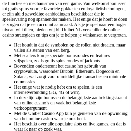
de functies en mechanismen van een game. Van welkomstbonussen
tot gratis spins voor je favoriete gokkasten en loyaliteitsbeloningen,
er zijn altijd geweldige aanbiedingen beschikbaar die je
speelervaring nog spannender maken. Het enige dat je hoeft te doen
is zorgen dat je een account aanmaakt. Als je je spel naar een hoger
niveau wilt tillen, bieden wij bij Unibet NL verschillende online
casino strategieën en tips om je te helpen je winkansen te vergroten.
Het houdt in dat de symbolen op de rollen niet draaien, maar
vallen als stenen van een berg.
Met scatters kun je speciale bonusrondes en features
vrijspelen, zoals gratis spins rondes of jackpots.
Bovendien ondersteunt het casino het gebruik van
cryptovaluta, waaronder Bitcoin, Ethereum, Dogecoin en
Solana, wat zorgt voor onmiddellijke transacties en minimale
commissies.
Het enige wat je nodig hebt om te spelen, is een
internetverbinding (3G, 4G of wifi).
In deze tijd zijn bonussen de belangrijkste aantrekkingskracht
van online casino’s en vaak het belangrijkste
verkoopargument.
Met de Unibet Casino App kun je genieten van de opwinding
van het online casino waar je ook bent.
Het beschikt over alle populaire slots en live games, en dat is
waar ik naar op zoek was.