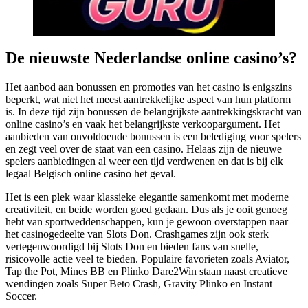
De nieuwste Nederlandse online casino’s?
Het aanbod aan bonussen en promoties van het casino is enigszins
beperkt, wat niet het meest aantrekkelijke aspect van hun platform
is. In deze tijd zijn bonussen de belangrijkste aantrekkingskracht van
online casino’s en vaak het belangrijkste verkoopargument. Het
aanbieden van onvoldoende bonussen is een belediging voor spelers
en zegt veel over de staat van een casino. Helaas zijn de nieuwe
spelers aanbiedingen al weer een tijd verdwenen en dat is bij elk
legaal Belgisch online casino het geval.
Het is een plek waar klassieke elegantie samenkomt met moderne
creativiteit, en beide worden goed gedaan. Dus als je ooit genoeg
hebt van sportweddenschappen, kun je gewoon overstappen naar
het casinogedeelte van Slots Don. Crashgames zijn ook sterk
vertegenwoordigd bij Slots Don en bieden fans van snelle,
risicovolle actie veel te bieden. Populaire favorieten zoals Aviator,
Tap the Pot, Mines BB en Plinko Dare2Win staan naast creatieve
wendingen zoals Super Beto Crash, Gravity Plinko en Instant
Soccer.