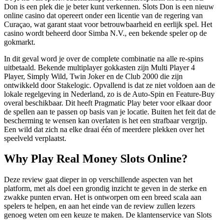
Don is een plek die je beter kunt verkennen. Slots Don is een nieuw
online casino dat opereert onder een licentie van de regering van
Curaçao, wat garant staat voor betrouwbaarheid en eerlijk spel. Het
casino wordt beheerd door Simba N.V., een bekende speler op de
gokmarkt.
In dit geval word je over de complete combinatie na alle re-spins
uitbetaald. Bekende multiplayer gokkasten zijn Multi Player 4
Player, Simply Wild, Twin Joker en de Club 2000 die zijn
ontwikkeld door Stakelogic. Opvallend is dat ze niet voldoen aan de
lokale regelgeving in Nederland, zo is de Auto-Spin en Feature-Buy
overal beschikbaar. Dit heeft Pragmatic Play beter voor elkaar door
de spellen aan te passen op basis van je locatie. Buiten het feit dat de
bescherming te wensen kan overlaten is het een strafbaar vergrijp.
Een wild dat zich na elke draai één of meerdere plekken over het
speelveld verplaatst.
Why Play Real Money Slots Online?
Deze review gaat dieper in op verschillende aspecten van het
platform, met als doel een grondig inzicht te geven in de sterke en
zwakke punten ervan. Het is ontworpen om een breed scala aan
spelers te helpen, en aan het einde van de review zullen lezers
genoeg weten om een keuze te maken. De klantenservice van Slots