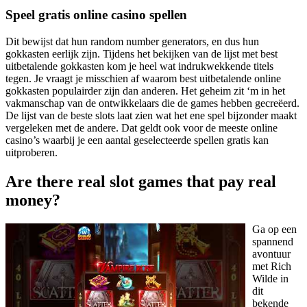
Speel gratis online casino spellen
Dit bewijst dat hun random number generators, en dus hun
gokkasten eerlijk zijn. Tijdens het bekijken van de lijst met best
uitbetalende gokkasten kom je heel wat indrukwekkende titels
tegen. Je vraagt je misschien af waarom best uitbetalende online
gokkasten populairder zijn dan anderen. Het geheim zit ‘m in het
vakmanschap van de ontwikkelaars die de games hebben gecreëerd.
De lijst van de beste slots laat zien wat het ene spel bijzonder maakt
vergeleken met de andere. Dat geldt ook voor de meeste online
casino’s waarbij je een aantal geselecteerde spellen gratis kan
uitproberen.
Are there real slot games that pay real
money?
Ga op een
spannend
avontuur
met Rich
Wilde in
dit
bekende