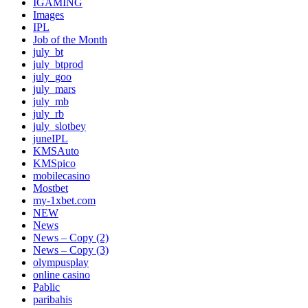
IGAMING
Images
IPL
Job of the Month
july_bt
july_btprod
july_goo
july_mars
july_mb
july_rb
july_slotbey
juneIPL
KMSAuto
KMSpico
mobilecasino
Mostbet
my-1xbet.com
NEW
News
News – Copy (2)
News – Copy (3)
olympusplay
online casino
Pablic
paribahis