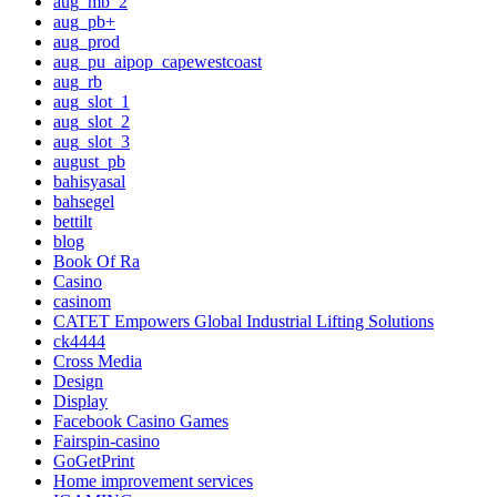
aug_mb_2
aug_pb+
aug_prod
aug_pu_aipop_capewestcoast
aug_rb
aug_slot_1
aug_slot_2
aug_slot_3
august_pb
bahisyasal
bahsegel
bettilt
blog
Book Of Ra
Casino
casinom
CATET Empowers Global Industrial Lifting Solutions
ck4444
Cross Media
Design
Display
Facebook Casino Games
Fairspin-casino
GoGetPrint
Home improvement services