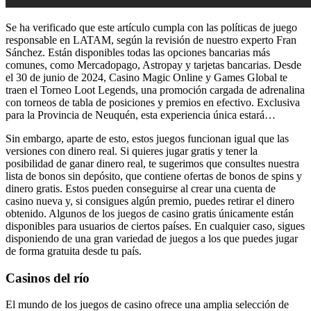
Se ha verificado que este artículo cumpla con las políticas de juego
responsable en LATAM, según la revisión de nuestro experto Fran
Sánchez. Están disponibles todas las opciones bancarias más
comunes, como Mercadopago, Astropay y tarjetas bancarias. Desde
el 30 de junio de 2024, Casino Magic Online y Games Global te
traen el Torneo Loot Legends, una promoción cargada de adrenalina
con torneos de tabla de posiciones y premios en efectivo. Exclusiva
para la Provincia de Neuquén, esta experiencia única estará…
Sin embargo, aparte de esto, estos juegos funcionan igual que las
versiones con dinero real. Si quieres jugar gratis y tener la
posibilidad de ganar dinero real, te sugerimos que consultes nuestra
lista de bonos sin depósito, que contiene ofertas de bonos de spins y
dinero gratis. Estos pueden conseguirse al crear una cuenta de
casino nueva y, si consigues algún premio, puedes retirar el dinero
obtenido. Algunos de los juegos de casino gratis únicamente están
disponibles para usuarios de ciertos países. En cualquier caso, sigues
disponiendo de una gran variedad de juegos a los que puedes jugar
de forma gratuita desde tu país.
Casinos del río
El mundo de los juegos de casino ofrece una amplia selección de