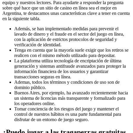
equipo y nuestros lectores. Para ayudarte a responder la pregunta
sobre qué hace que un sitio de casino en línea sea el mejor en
Argentina, te destacamos unas características clave a tener en cuenta
en la siguiente tabla.
Además, se han implementado medidas para prevenir el
lavado de dinero y el fraude en el sector del juego en línea,
con la aplicación de estrictos protocolos de seguridad y
verificación de identidad.
Tenga en cuenta que la mayoría suele exigir que los retiros se
realicen con el mismo método utilizado para depositar.
La plataforma utiliza tecnología de encriptación de última
generación y sistemas antifraude avanzados para proteger la
información financiera de los usuarios y garantizar
transacciones seguras en línea.
Ademas, todos los términos y condiciones de uso son de
dominio público.
Buenos Aires, por ejemplo, ha avanzado recientemente hacia
un sistema de licencias más transparente y formalizado para
los operadores online.
Tomar conciencia de los riesgos del juego y mantener el
control de nuestros hábitos es una parte fundamental para
disfrutar de un entorno de juego seguro.
¿Puedo jugar a las tragaperras gratuitas