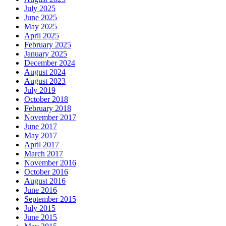
July 2025
June 2025
May 2025
April 2025
February 2025
January 2025
December 2024
August 2024
August 2023
July 2019
October 2018
February 2018
November 2017
June 2017
May 2017
April 2017
March 2017
November 2016
October 2016
August 2016
June 2016
September 2015
July 2015
June 2015