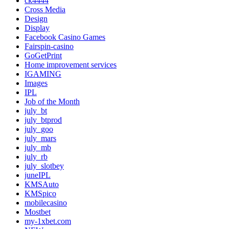
ck4444
Cross Media
Design
Display
Facebook Casino Games
Fairspin-casino
GoGetPrint
Home improvement services
IGAMING
Images
IPL
Job of the Month
july_bt
july_btprod
july_goo
july_mars
july_mb
july_rb
july_slotbey
juneIPL
KMSAuto
KMSpico
mobilecasino
Mostbet
my-1xbet.com