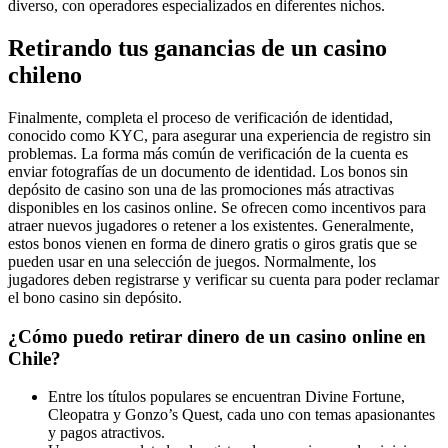
diverso, con operadores especializados en diferentes nichos.
Retirando tus ganancias de un casino
chileno
Finalmente, completa el proceso de verificación de identidad,
conocido como KYC, para asegurar una experiencia de registro sin
problemas. La forma más común de verificación de la cuenta es
enviar fotografías de un documento de identidad. Los bonos sin
depósito de casino son una de las promociones más atractivas
disponibles en los casinos online. Se ofrecen como incentivos para
atraer nuevos jugadores o retener a los existentes. Generalmente,
estos bonos vienen en forma de dinero gratis o giros gratis que se
pueden usar en una selección de juegos. Normalmente, los
jugadores deben registrarse y verificar su cuenta para poder reclamar
el bono casino sin depósito.
¿Cómo puedo retirar dinero de un casino online en
Chile?
Entre los títulos populares se encuentran Divine Fortune,
Cleopatra y Gonzo’s Quest, cada uno con temas apasionantes
y pagos atractivos.