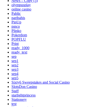
News – Copy (3)
olympusplay
online casino
Pablic
paribahis
PinUp
pınco
Plinko
Pokerdom
POPFLU
Print
ready_1000
ready_text
sep
sep1
sep2
sep3
sep4
sep5
Sixty6 Sweepstakes and Social Casino
SlotsDon Casino
Staff
starlightprincess
Stationery
test