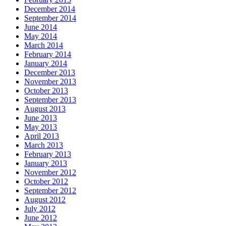
December 2014
September 2014
June 2014
May 2014
March 2014
February 2014
January 2014
December 2013
November 2013
October 2013
September 2013
August 2013
June 2013
May 2013
April 2013
March 2013
February 2013
January 2013
November 2012
October 2012
September 2012
August 2012
July 2012
June 2012