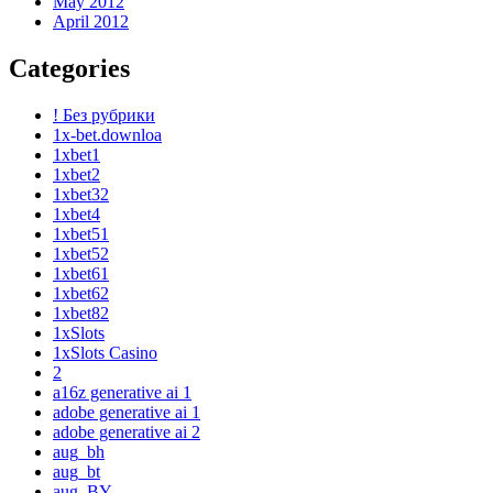
May 2012
April 2012
Categories
! Без рубрики
1x-bet.downloa
1xbet1
1xbet2
1xbet32
1xbet4
1xbet51
1xbet52
1xbet61
1xbet62
1xbet82
1xSlots
1xSlots Casino
2
a16z generative ai 1
adobe generative ai 1
adobe generative ai 2
aug_bh
aug_bt
aug_BY