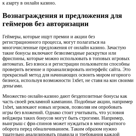
к азарту в онлайн казино.
Вознаграждения и предложения для
геймеров без авторизации
Геймеры, которые ищут премии и акции без
регистрационного процесса, могут полагаться на
многочисленные предложения от онлайн казино. Зачастую
такие бонусы включают безвозмездные раскрутки или
фриспины, которые можно использовать в топовых игровых
автоматах. Без взноса и регистрации пользователи способны
проверить везение и проанализировать интерфейс сайта. Это
прекрасный метод для начинающих освоить миром игорного
бизнеса, используя возможности 1хбет, не ставя на кон своими
деньгами.
Множество онлайн-казино дают бездепозитные бонусы как
часть своей рекламной кампании. Подобные акции, например
1xbet, завлекают новых игроков, позволяя им опробовать
игры без вложений. Однако стоит учитывать, что условия
вейджера таких бонусов могут быть строгими. Например,
выигрыш с фри-спинов может нуждаться в многократного
оборота перед обналичиванием. Таким образом нужно
тщательно анализировать правила и требования каждой