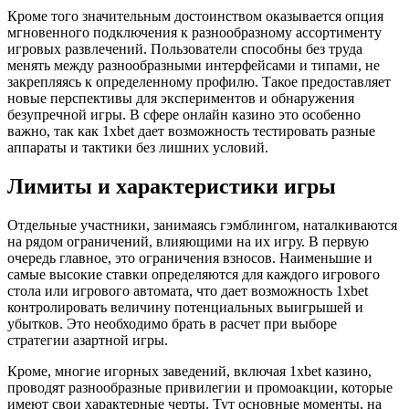
Кроме того значительным достоинством оказывается опция
мгновенного подключения к разнообразному ассортименту
игровых развлечений. Пользователи способны без труда
менять между разнообразными интерфейсами и типами, не
закрепляясь к определенному профилю. Такое предоставляет
новые перспективы для экспериментов и обнаружения
безупречной игры. В сфере онлайн казино это особенно
важно, так как 1xbet дает возможность тестировать разные
аппараты и тактики без лишних условий.
Лимиты и характеристики игры
Отдельные участники, занимаясь гэмблингом, наталкиваются
на рядом ограничений, влияющими на их игру. В первую
очередь главное, это ограничения взносов. Наименьшие и
самые высокие ставки определяются для каждого игрового
стола или игрового автомата, что дает возможность 1xbet
контролировать величину потенциальных выигрышей и
убытков. Это необходимо брать в расчет при выборе
стратегии азартной игры.
Кроме, многие игорных заведений, включая 1xbet казино,
проводят разнообразные привилегии и промоакции, которые
имеют свои характерные черты. Тут основные моменты, на