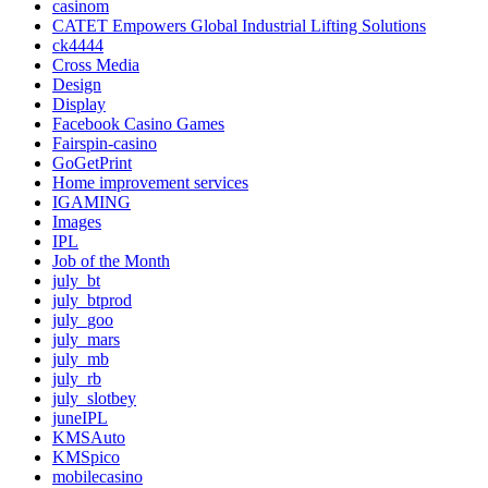
casinom
CATET Empowers Global Industrial Lifting Solutions
ck4444
Cross Media
Design
Display
Facebook Casino Games
Fairspin-casino
GoGetPrint
Home improvement services
IGAMING
Images
IPL
Job of the Month
july_bt
july_btprod
july_goo
july_mars
july_mb
july_rb
july_slotbey
juneIPL
KMSAuto
KMSpico
mobilecasino