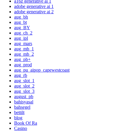
a16z generative ai 1
adobe generative ai 1
adobe generative ai 2
aug_bh
aug_bt
aug_BY
aug_ch_2
aug_ipl
aug_mars
aug_mb_1
aug_mb_2
aug_pb+
aug_prod
aug_pu_aipop_capewestcoast
aug_rb
aug_slot_1
aug_slot_2
aug_slot_3
august_pb
bahisyasal
bahsegel
bettilt
blog
Book Of Ra
Casino