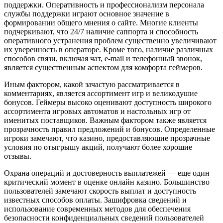
поддержки. Оперативность и профессионализм персонала
службы поддержки играют основное значение в
формировании общего мнения о сайте. Многие клиенты
подчеркивают, что 24/7 наличие саппорта и способность
оперативного устранения проблем существенно увеличивают
их уверенность в операторе. Кроме того, наличие различных
способов связи, включая чат, e-mail и телефонный звонок,
является существенным аспектом для комфорта геймеров.
Иным фактором, какой зачастую рассматривается в
комментариях, является ассортимент игр и великодушие
бонусов. Геймеры высоко оценивают доступность широкого
ассортимента игровых автоматов и настольных игр от
именитых поставщиков. Важным фактором также является
прозрачность правил предложений и бонусов. Определенные
игроки замечают, что казино, предоставляющие прозрачные
условия по отыгрышу акций, получают более хорошие
отзывы.
Охрана операций и достоверность выплатежей — еще один
критический момент в оценке онлайн казино. Большинство
пользователей замечают скорость выплат и доступность
известных способов оплаты. Зашифровка сведений и
использование современных методов для обеспечения
безопасности конфиденциальных сведений пользователей