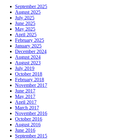
September 2025
August 2025
July 2025
June 2025
May 2025
April 2025
February 2025
January 2025
December 2024
August 2024
August 2023
July 2019
October 2018
February 2018
November 2017
June 2017
May 2017
April 2017
March 2017
November 2016
October 2016
August 2016
June 2016
September 2015