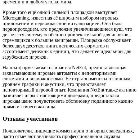
времени и в любом уголке мира.
Кроме того ещё одной сильной площадкой выступает
Microgaming, известная её широким выбором игровых
приложений и первоклассной визуализацией. Она была
первопроходцем, кто предложил увеличивающиеся куш, что
делает эту систему особенно привлекательной для игроков,
стремящихся к большие выигрыши. Площадка обслуживает
более двух десятков лингвистических форматов и
ассортимент денежных единиц, что делает ее идеальной для
зарубежных игроков.
На платформе также отличается NetEnt, предоставляющая
захватывающие игровые автоматы с неповторимыми
сюжетами и возможностями. Ее игры знамениты отличным
уровнем графики и акустики, что предоставляет
неповторимый игровой опыт. Компания NetEnt также активно
развивает игры с настоящими дилерами, предоставляя
игрокам шанс почувствовать обстановку подлинного казино
прямо из своего жилища.
Отзывы участников
Пользователи, пишущие комментарии о игорных заведениях,
часто отмечают значимость профессиональной службы