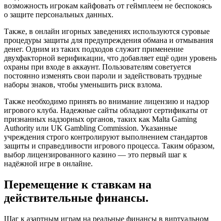
возможность игрокам кайфовать от геймплеем не беспокоясь
о защите персональных данных.
Также, в онлайн игорных заведениях используются суровые
процедуры защиты для предупреждения обмана и отмывания
денег. Одним из таких подходов служит применение
двухфакторной верификации, что добавляет ещё один уровень
охраны при входе в аккаунт. Пользователям советуется
постоянно изменять свои пароли и задействовать трудные
наборы знаков, чтобы уменьшить риск взлома.
Также необходимо принять во внимание лицензию и надзор
игрового клуба. Надежные сайты обладают сертификаты от
признанных надзорных органов, таких как Malta Gaming
Authority или UK Gambling Commission. Указанные
учреждения строго контролируют выполнением стандартов
защиты и справедливости игрового процесса. Таким образом,
выбор лицензированного казино — это первый шаг к
надёжной игре в онлайне.
Перемещение к ставкам на
действительные финансы.
Шаг к азартным играм на реальные финансы в виртуальном