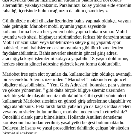
alternatifini yakalayacaksınız. Paralarınızı kolay yoldan elde etmenin
rahatlığı içerisinde bulunacağınızın da altını çizmekteyiz.
Günümüzde mobil cihazlar üzerinden bahis yapmak oldukça yaygın
hale gelmiştir. Mariobet mobil uyumlu yapısı sayesinde
kullanıcılarına her an her yerden bahis yapma imkanı sunar. Mobil
uyumlu web sitesi, bilgisayar sürümünden farksız bir deneyim sunar.
Mobil cihazınızdan veya tabletinizden siteye giriş yaparak spor
bahisleri, canlı bahisler ve casino oyunları gibi tüm hizmetlerden
faydalanabilirsiniz. Bahis severler sitesinin güncel giriş adresi
aracılığıyla kayıt işlemlerini kolayca yapabilir. 18 yaşını doldurmuş
herkes sitenin güncel adresine giderek kayıt formu doldurabilir.
Mariobet free spin slot oyunları da, kullanıcılar için oldukça avantajlı
bir seçenektir. Sitemiz üzerinden ” Mariobet ” hakkında en güncel
bilgilere ulaşabilirsiniz. ” Yeni Giriş Adresleri, bonuslar, para yatırma
ve çekme yöntemleri ” gibi daha birçok bilgiye sitemiz üzerinden
hızlı bir şekilde ulaşabilmeniz mümkündür. Gibi çeşitli yöntemleri
kullanarak Mariobet sitesinin en güncel giriş adreslerine ulaşabilir ve
bilgi alabilirsiniz. Peki farklı farklı yabancı ya da kaçak iddaa siteleri
veya oyun siteleri bulunur iken, mariobet neden tercih etmelisiniz?
Öncelikli olarak şunu bilmelisiniz, Hollanda Antilleri denetleme
komisyonu tarafından verilmiş yasal yetki belgesi bulunmaktadır.
Dolayısı ile lisans ve yasal prosedürleri dahilinde çalışan bir siteden
hizmet alacaksınız.