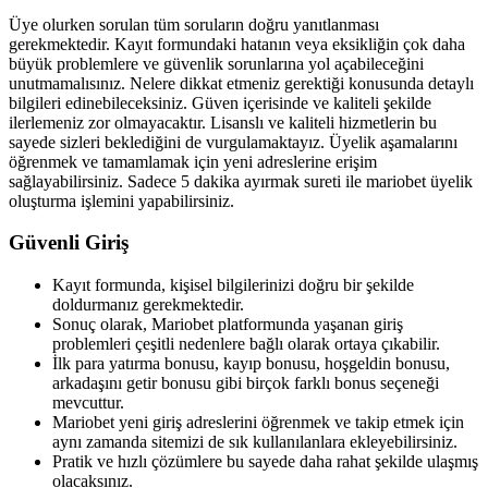
Üye olurken sorulan tüm soruların doğru yanıtlanması
gerekmektedir. Kayıt formundaki hatanın veya eksikliğin çok daha
büyük problemlere ve güvenlik sorunlarına yol açabileceğini
unutmamalısınız. Nelere dikkat etmeniz gerektiği konusunda detaylı
bilgileri edinebileceksiniz. Güven içerisinde ve kaliteli şekilde
ilerlemeniz zor olmayacaktır. Lisanslı ve kaliteli hizmetlerin bu
sayede sizleri beklediğini de vurgulamaktayız. Üyelik aşamalarını
öğrenmek ve tamamlamak için yeni adreslerine erişim
sağlayabilirsiniz. Sadece 5 dakika ayırmak sureti ile mariobet üyelik
oluşturma işlemini yapabilirsiniz.
Güvenli Giriş
Kayıt formunda, kişisel bilgilerinizi doğru bir şekilde
doldurmanız gerekmektedir.
Sonuç olarak, Mariobet platformunda yaşanan giriş
problemleri çeşitli nedenlere bağlı olarak ortaya çıkabilir.
İlk para yatırma bonusu, kayıp bonusu, hoşgeldin bonusu,
arkadaşını getir bonusu gibi birçok farklı bonus seçeneği
mevcuttur.
Mariobet yeni giriş adreslerini öğrenmek ve takip etmek için
aynı zamanda sitemizi de sık kullanılanlara ekleyebilirsiniz.
Pratik ve hızlı çözümlere bu sayede daha rahat şekilde ulaşmış
olacaksınız.