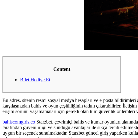
Content
Bilet Hediye Et
Bu adres, sitenin resmi sosyal medya hesapları ve e-posta bildirimleri 
karşılaşmadan bahis ve oyun çeşitliliğinin tadını çıkarabilirler. İletiş
erişim sorunu yaşamamaları için gerekli olan tüm güvenlik önlemleri v
bahiscomgiris.co
Starzbet, çevrimiçi bahis ve kumar oyunları alanında 
tarafından güvenilirliği ve sunduğu avantajlar ile sıkça tercih edilmek
uygun bir seçenek sunulmaktadır. Starzbet güncel giriş yaparken kullana