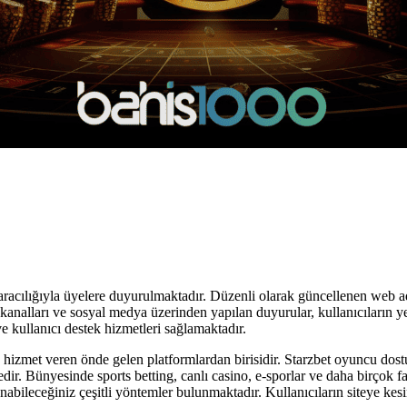
aracılığıyla üyelere duyurulmaktadır. Düzenli olarak güncellenen web adr
im kanalları ve sosyal medya üzerinden yapılan duyurular, kullanıcıların y
e kullanıcı destek hizmetleri sağlamaktadır.
hizmet veren önde gelen platformlardan birisidir. Starzbet oyuncu dostu
tedir. Bünyesinde sports betting, canlı casino, e-sporlar ve daha birçok 
bileceğiniz çeşitli yöntemler bulunmaktadır. Kullanıcıların siteye kesin