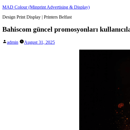
Skip
MAD Colour (Minprint Advertising & Display)
to
Design Print Display | Printers Belfast
content
Bahiscom güncel promosyonları kullanıcıla
Posted
admin
August 31, 2025
by