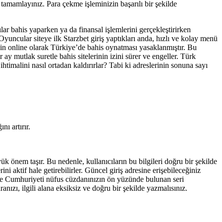
 tamamlayınız. Para çekme işleminizin başarılı bir şekilde
ar bahis yaparken ya da finansal işlemlerini gerçekleştirirken
Oyuncular siteye ilk Starzbet giriş yaptıkları anda, hızlı ve kolay menü
erinin online olarak Türkiye’de bahis oynatması yasaklanmıştır. Bu
mutlak suretle bahis sitelerinin izini sürer ve engeller. Türk
htimalini nasıl ortadan kaldırırlar? Tabi ki adreslerinin sonuna sayı
nı artırır.
k önem taşır. Bu nedenle, kullanıcıların bu bilgileri doğru bir şekilde
i aktif hale getirebilirler. Güncel giriş adresine erişebileceğiniz
kiye Cumhuriyeti nüfus cüzdanınızın ön yüzünde bulunan seri
ızı, ilgili alana eksiksiz ve doğru bir şekilde yazmalısınız.