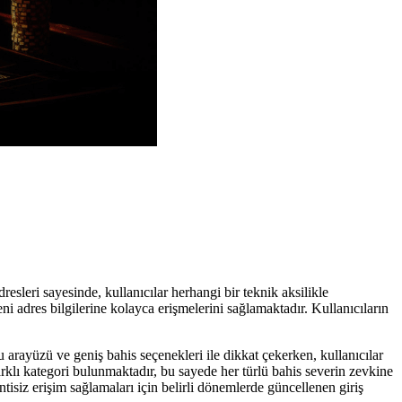
esleri sayesinde, kullanıcılar herhangi bir teknik aksilikle
eni adres bilgilerine kolayca erişmelerini sağlamaktadır. Kullanıcıların
 arayüzü ve geniş bahis seçenekleri ile dikkat çekerken, kullanıcılar
farklı kategori bulunmaktadır, bu sayede her türlü bahis severin zevkine
tisiz erişim sağlamaları için belirli dönemlerde güncellenen giriş