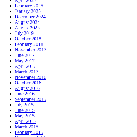
April 2025
February 2025
January 2025
December 2024
August 2024
August 2023
July 2019
October 2018
February 2018
November 2017
June 2017
May 2017
April 2017
March 2017
November 2016
October 2016
August 2016
June 2016
September 2015
July 2015
June 2015
May 2015
April 2015
March 2015
February 2015