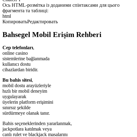
Ось HTML-розмітка із доданими спінтаксами для цього
фрагмента та таблиці:
html
КопироватьРедактировать
Bahsegel Mobil Erişim Rehberi
Cep telefonları
,
online casino
sistemlerine bağlanmada
kullanıcı dostu
cihazlardan biridir.
Bu bahis sitesi
,
mobil dostu arayüzleriyle
hızlı bir mobil deneyim
uygulayarak
üyelerin platform erişimini
sınırsız şekilde
sürdürmeye olanak tanır.
Bahis seçeneklerinden yararlanmak,
jackpotlara katılmak veya
canlı rulet ve blackjack masalarını