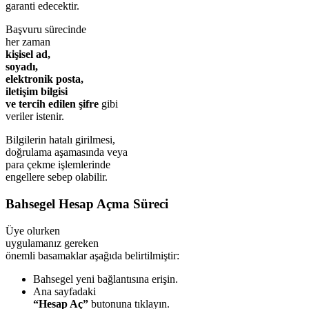
garanti edecektir.
Başvuru sürecinde
her zaman
kişisel ad,
soyadı,
elektronik posta,
iletişim bilgisi
ve tercih edilen şifre
gibi
veriler istenir.
Bilgilerin hatalı girilmesi,
doğrulama aşamasında veya
para çekme işlemlerinde
engellere sebep olabilir.
Bahsegel Hesap Açma Süreci
Üye olurken
uygulamanız gereken
önemli basamaklar aşağıda belirtilmiştir:
Bahsegel yeni bağlantısına erişin.
Ana sayfadaki
“Hesap Aç”
butonuna tıklayın.