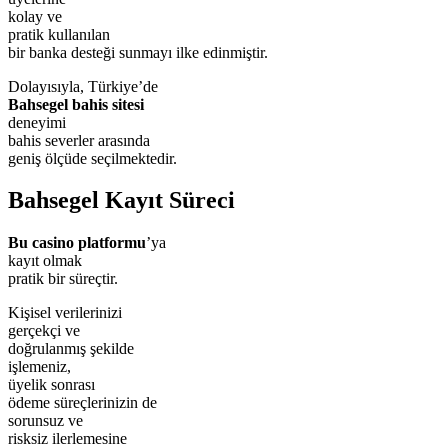
kolay ve
pratik kullanılan
bir banka desteği sunmayı ilke edinmiştir.
Dolayısıyla, Türkiye’de
Bahsegel bahis sitesi
deneyimi
bahis severler arasında
geniş ölçüde seçilmektedir.
Bahsegel Kayıt Süreci
Bu casino platformu
’ya
kayıt olmak
pratik bir süreçtir.
Kişisel verilerinizi
gerçekçi ve
doğrulanmış şekilde
işlemeniz,
üyelik sonrası
ödeme süreçlerinizin de
sorunsuz ve
risksiz ilerlemesine