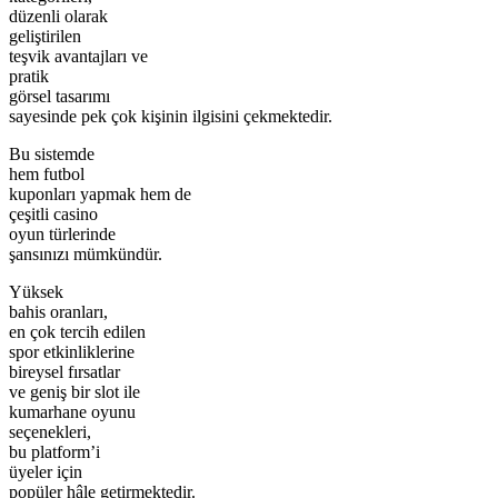
düzenli olarak
geliştirilen
teşvik avantajları ve
pratik
görsel tasarımı
sayesinde pek çok kişinin ilgisini çekmektedir.
Bu sistemde
hem futbol
kuponları yapmak hem de
çeşitli casino
oyun türlerinde
şansınızı mümkündür.
Yüksek
bahis oranları,
en çok tercih edilen
spor etkinliklerine
bireysel fırsatlar
ve geniş bir slot ile
kumarhane oyunu
seçenekleri,
bu platform’i
üyeler için
popüler hâle getirmektedir.