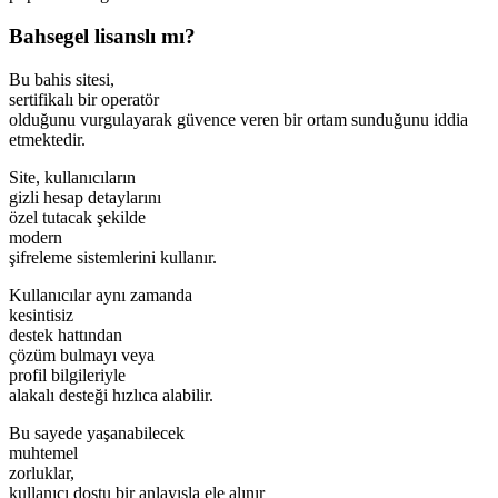
Bahsegel lisanslı mı?
Bu bahis sitesi,
sertifikalı bir operatör
olduğunu vurgulayarak güvence veren bir ortam sunduğunu iddia
etmektedir.
Site, kullanıcıların
gizli hesap detaylarını
özel tutacak şekilde
modern
şifreleme sistemlerini kullanır.
Kullanıcılar aynı zamanda
kesintisiz
destek hattından
çözüm bulmayı veya
profil bilgileriyle
alakalı desteği hızlıca alabilir.
Bu sayede yaşanabilecek
muhtemel
zorluklar,
kullanıcı dostu bir anlayışla ele alınır