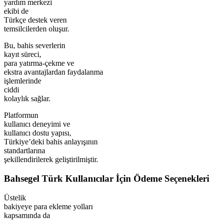
yardım merkezi
ekibi de
Türkçe destek veren
temsilcilerden oluşur.
Bu, bahis severlerin
kayıt süreci,
para yatırma-çekme ve
ekstra avantajlardan faydalanma
işlemlerinde
ciddi
kolaylık sağlar.
Platformun
kullanıcı deneyimi ve
kullanıcı dostu yapısı,
Türkiye’deki bahis anlayışının
standartlarına
şekillendirilerek geliştirilmiştir.
Bahsegel Türk Kullanıcılar İçin Ödeme Seçenekleri
Üstelik
bakiyeye para ekleme yolları
kapsamında da