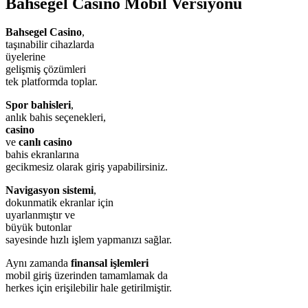
Bahsegel Casino Mobil Versiyonu
Bahsegel Casino
,
taşınabilir cihazlarda
üyelerine
gelişmiş çözümleri
tek platformda toplar.
Spor bahisleri
,
anlık bahis seçenekleri,
casino
ve
canlı casino
bahis ekranlarına
gecikmesiz olarak giriş yapabilirsiniz.
Navigasyon sistemi
,
dokunmatik ekranlar için
uyarlanmıştır ve
büyük butonlar
sayesinde hızlı işlem yapmanızı sağlar.
Aynı zamanda
finansal işlemleri
mobil giriş üzerinden tamamlamak da
herkes için erişilebilir hale getirilmiştir.