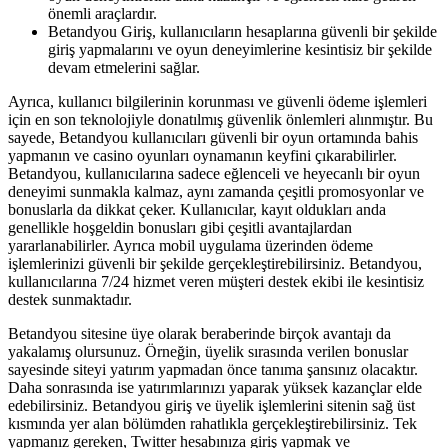
önemli araçlardır.
Betandyou Giriş, kullanıcıların hesaplarına güvenli bir şekilde
giriş yapmalarını ve oyun deneyimlerine kesintisiz bir şekilde
devam etmelerini sağlar.
Ayrıca, kullanıcı bilgilerinin korunması ve güvenli ödeme işlemleri
için en son teknolojiyle donatılmış güvenlik önlemleri alınmıştır. Bu
sayede, Betandyou kullanıcıları güvenli bir oyun ortamında bahis
yapmanın ve casino oyunları oynamanın keyfini çıkarabilirler.
Betandyou, kullanıcılarına sadece eğlenceli ve heyecanlı bir oyun
deneyimi sunmakla kalmaz, aynı zamanda çeşitli promosyonlar ve
bonuslarla da dikkat çeker. Kullanıcılar, kayıt oldukları anda
genellikle hoşgeldin bonusları gibi çeşitli avantajlardan
yararlanabilirler. Ayrıca mobil uygulama üzerinden ödeme
işlemlerinizi güvenli bir şekilde gerçekleştirebilirsiniz. Betandyou,
kullanıcılarına 7/24 hizmet veren müşteri destek ekibi ile kesintisiz
destek sunmaktadır.
Betandyou sitesine üye olarak beraberinde birçok avantajı da
yakalamış olursunuz. Örneğin, üyelik sırasında verilen bonuslar
sayesinde siteyi yatırım yapmadan önce tanıma şansınız olacaktır.
Daha sonrasında ise yatırımlarınızı yaparak yüksek kazançlar elde
edebilirsiniz. Betandyou giriş ve üyelik işlemlerini sitenin sağ üst
kısmında yer alan bölümden rahatlıkla gerçekleştirebilirsiniz. Tek
yapmanız gereken, Twitter hesabınıza giriş yapmak ve