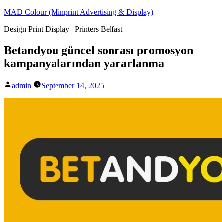
Skip
MAD Colour (Minprint Advertising & Display)
to
Design Print Display | Printers Belfast
content
Betandyou güncel sonrası promosyon
kampanyalarından yararlanma
Posted
admin
September 14, 2025
by