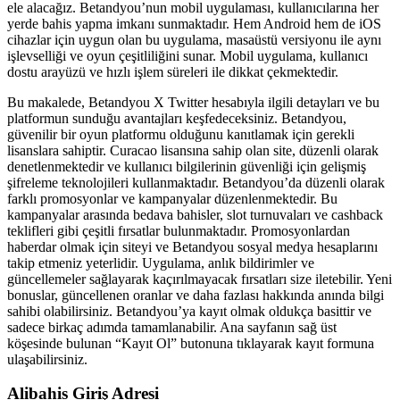
ele alacağız. Betandyou’nun mobil uygulaması, kullanıcılarına her
yerde bahis yapma imkanı sunmaktadır. Hem Android hem de iOS
cihazlar için uygun olan bu uygulama, masaüstü versiyonu ile aynı
işlevselliği ve oyun çeşitliliğini sunar. Mobil uygulama, kullanıcı
dostu arayüzü ve hızlı işlem süreleri ile dikkat çekmektedir.
Bu makalede, Betandyou X Twitter hesabıyla ilgili detayları ve bu
platformun sunduğu avantajları keşfedeceksiniz. Betandyou,
güvenilir bir oyun platformu olduğunu kanıtlamak için gerekli
lisanslara sahiptir. Curacao lisansına sahip olan site, düzenli olarak
denetlenmektedir ve kullanıcı bilgilerinin güvenliği için gelişmiş
şifreleme teknolojileri kullanmaktadır. Betandyou’da düzenli olarak
farklı promosyonlar ve kampanyalar düzenlenmektedir. Bu
kampanyalar arasında bedava bahisler, slot turnuvaları ve cashback
teklifleri gibi çeşitli fırsatlar bulunmaktadır. Promosyonlardan
haberdar olmak için siteyi ve Betandyou sosyal medya hesaplarını
takip etmeniz yeterlidir. Uygulama, anlık bildirimler ve
güncellemeler sağlayarak kaçırılmayacak fırsatları size iletebilir. Yeni
bonuslar, güncellenen oranlar ve daha fazlası hakkında anında bilgi
sahibi olabilirsiniz. Betandyou’ya kayıt olmak oldukça basittir ve
sadece birkaç adımda tamamlanabilir. Ana sayfanın sağ üst
köşesinde bulunan “Kayıt Ol” butonuna tıklayarak kayıt formuna
ulaşabilirsiniz.
Alibahis Giriş Adresi