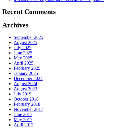
Recent Comments
Archives
September 2025
August 2025
July 2025
June 2025
May 2025
April 2025
February 2025
January 2025
December 2024
August 2024
August 2023
July 2019
October 2018
February 2018
November 2017
June 2017
May 2017
April 2017