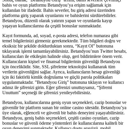
bahis ve oyun platformu Betandyou’ya erişim sağlamak için
kullanılan bir ifadedir. Bahis severler, bu giriş adresi üzerinden
platforma giriş yaparak oyunlarını ve bahislerini sürdürebilirler.
Betandyou, düzenli olarak yatırım yapan ve oyunlarda kayıp
yaşayan kullanıcılarına da çeşitli bonuslar sunmaktadır.
Kayıt formunda, ad, soyad, e-posta adresi, telefon numarası gibi
temel bilgilerinizi girmeniz gerekmektedir. Tüm bilgileri doğru ve
eksiksiz bir şekilde doldurduktan sonra, “Kayıt Ol” butonuna
tıklayarak işlemi tamamlayabilirsiniz. Betandyou’nun Twitter hesabı,
kullanıcıları ile etkileşim halinde olup, geri bildirimlere önem verir.
Kullanıcıların kişisel ve finansal bilgilerinin güvenliği Betandyou
için önceliklidir. Site, SSL şifreleme teknolojisi kullanarak tüm
verilerin güvenliğini sağlar. Ayrıca, kullanıcıların hesap güvenliği
için iki faktörlü kimlik doğrulama ve güçlü parola politikaları
uygulanmaktadır. ”Betandyou Giriş” butonuna tıklayın ve kullanıcı
adınız ile şifrenizi girin. Eğer şifrenizi unuttuysanız, “Şifremi
Unuttum” seçeneği ile şifrenizi yenileyebilirsiniz.
Betandyou, kullanıcılarına geniş oyun seçenekleri, cazip bonuslar ve
güvenilir bir platform sunan bir online casino sitesidir. Betandyou’ya
üye olarak, eğlenceli ve güvenli bir bahis deneyimi yaşayabilirsiniz.
Betandyou, geniş bahis seçenekleri, çeşitli casino oyunları, cazip
bonuslar ve güvenli ödeme yöntemleri ile kullanıcılarına kaliteli bir
oyun deneyimi sunmaktadır. Kullanıcı dostu arayüzü, mobil