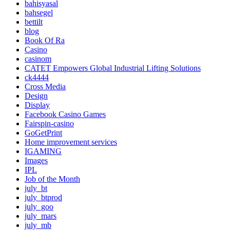
bahisyasal
bahsegel
bettilt
blog
Book Of Ra
Casino
casinom
CATET Empowers Global Industrial Lifting Solutions
ck4444
Cross Media
Design
Display
Facebook Casino Games
Fairspin-casino
GoGetPrint
Home improvement services
IGAMING
Images
IPL
Job of the Month
july_bt
july_btprod
july_goo
july_mars
july_mb