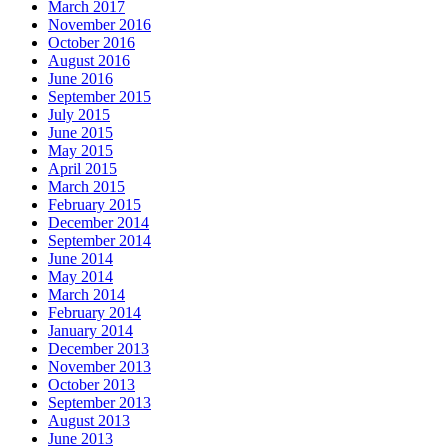
March 2017
November 2016
October 2016
August 2016
June 2016
September 2015
July 2015
June 2015
May 2015
April 2015
March 2015
February 2015
December 2014
September 2014
June 2014
May 2014
March 2014
February 2014
January 2014
December 2013
November 2013
October 2013
September 2013
August 2013
June 2013