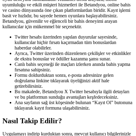
uyumluluğu ve etkili müşteri hizmetleri ile Betandyou, online bahis
ve casino dünyasında öne çıkan platformlardan biridir. Kayıt işlemi
basit ve hızlıdır, bu sayede hemen oyunlara başlayabilirsiniz.
Betandyou, güvenilir ve eğlenceli bir bahis deneyimi arayan
kullanıcılar için mükemmel bir seçenektir.
Twitter hesabı üzerinden yapılan duyurular sayesinde,
kullanıcılar hiçbir fırsatı kaçırmadan tüm bonuslardan
haberdar olabilirler.
Ayrıca, Twitter üzerinden düzenlenen çekilişler ve etkinlikler
de ekstra bonuslar ve ödüller kazanma şansı sunar.
Canlı bahis seçeneği ile maçları izlerken anında bahis yapma
fırsatına sahipsiniz.
Formu doldurduktan sonra, e-posta adresinize gelen
doğrulama linkine tıklayarak üyeliğinizi aktif hale
getirebilirsiniz.
Bu makalede, Betandyou X Twitter hesabıyla ilgili detayları
ve bu platformun sunduğu avantajları keşfedeceksiniz.
Ana sayfanın sağ üst köşesinde bulunan “Kayıt Ol” butonuna
tıklayarak kayıt formuna ulaşabilirsiniz.
Nasıl Takip Edilir?
Uygulamayı indirip kurduktan sonra, mevcut kullanıcı bilgilerinizle