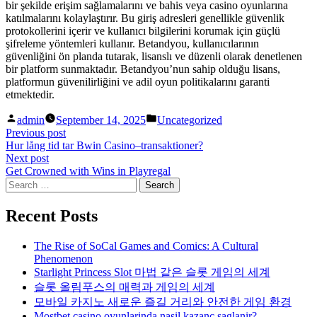
bir şekilde erişim sağlamalarını ve bahis veya casino oyunlarına
katılmalarını kolaylaştırır. Bu giriş adresleri genellikle güvenlik
protokollerini içerir ve kullanıcı bilgilerini korumak için güçlü
şifreleme yöntemleri kullanır. Betandyou, kullanıcılarının
güvenliğini ön planda tutarak, lisanslı ve düzenli olarak denetlenen
bir platform sunmaktadır. Betandyou’nun sahip olduğu lisans,
platformun güvenilirliğini ve adil oyun politikalarını garanti
etmektedir.
Posted
Posted
admin
September 14, 2025
Uncategorized
by
in
Post
Previous
Previous post
post:
Hur lång tid tar Bwin Casino–transaktioner?
navigation
Next
Next post
post:
Get Crowned with Wins in Playregal
Search
for:
Recent Posts
The Rise of SoCal Games and Comics: A Cultural
Phenomenon
Starlight Princess Slot 마법 같은 슬롯 게임의 세계
슬롯 올림푸스의 매력과 게임의 세계
모바일 카지노 새로운 즐길 거리와 안전한 게임 환경
Mostbet casino oyunlarinda nasil kazanc saglanir?