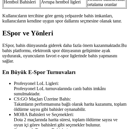
Hentbol Bahisleri
Avrupa hentbol ligleri
ortalama oranlar
Kullanıcıların tercihine göre geniş yelpazede bahis imkanları,
kullanıcıların kendine uygun spor dallarını seçmesine olanak tanır.
ESpor ve Yönleri
ESpor, bahis dünyasında giderek daha fazla önem kazanmaktadır.Bu
bahis platformu, elektronik spor dünyasının gelişimine ayak
uydurarak, oyuncuların favori e-spor liglerinde bahis yapmasını
sağlar.
En Büyük E-Spor Turnuvaları
Profesyonel LoL Ligleri:
Profesyonel LoL turnuvalarında canlı bahis imkânı
sunulmaktadır.
CS:GO Maçları Üzerine Bahis:
Takımların performansına bağlı olarak harita kazanımı, toplam
öldürme sayısı gibi bahisler oynanabilir.
MOBA Bahisleri ve Seçenekleri:
Dota 2 maçlarında harita süresi, toplam öldürme sayısı ve
oyun içi görev bahisleri gibi seçenekler bulunur.