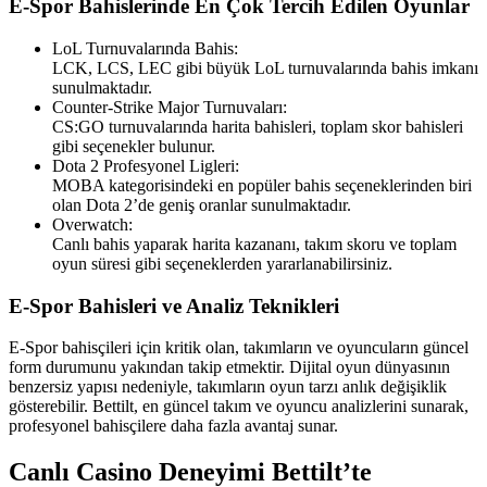
E-Spor Bahislerinde En Çok Tercih Edilen Oyunlar
LoL Turnuvalarında Bahis:
LCK, LCS, LEC gibi büyük LoL turnuvalarında bahis imkanı
sunulmaktadır.
Counter-Strike Major Turnuvaları:
CS:GO turnuvalarında harita bahisleri, toplam skor bahisleri
gibi seçenekler bulunur.
Dota 2 Profesyonel Ligleri:
MOBA kategorisindeki en popüler bahis seçeneklerinden biri
olan Dota 2’de geniş oranlar sunulmaktadır.
Overwatch:
Canlı bahis yaparak harita kazananı, takım skoru ve toplam
oyun süresi gibi seçeneklerden yararlanabilirsiniz.
E-Spor Bahisleri ve Analiz Teknikleri
E-Spor bahisçileri için kritik olan, takımların ve oyuncuların güncel
form durumunu yakından takip etmektir. Dijital oyun dünyasının
benzersiz yapısı nedeniyle, takımların oyun tarzı anlık değişiklik
gösterebilir. Bettilt, en güncel takım ve oyuncu analizlerini sunarak,
profesyonel bahisçilere daha fazla avantaj sunar.
Canlı Casino Deneyimi Bettilt’te