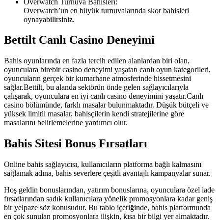
Overwatch Turnuva Bahisleri:
Overwatch’un en büyük turnuvalarında skor bahisleri
oynayabilirsiniz.
Bettilt Canlı Casino Deneyimi
Bahis oyunlarında en fazla tercih edilen alanlardan biri olan,
oyunculara birebir casino deneyimi yaşatan canlı oyun kategorileri,
oyuncuların gerçek bir kumarhane atmosferinde hissetmesini
sağlar.Bettilt, bu alanda sektörün önde gelen sağlayıcılarıyla
çalışarak, oyunculara en iyi canlı casino deneyimini yaşatır.Canlı
casino bölümünde, farklı masalar bulunmaktadır. Düşük bütçeli ve
yüksek limitli masalar, bahisçilerin kendi stratejilerine göre
masalarını belirlemelerine yardımcı olur.
Bahis Sitesi Bonus Fırsatları
Online bahis sağlayıcısı, kullanıcıların platforma bağlı kalmasını
sağlamak adına, bahis severlere çeşitli avantajlı kampanyalar sunar.
Hoş geldin bonuslarından, yatırım bonuslarına, oyunculara özel iade
fırsatlarından sadık kullanıcılara yönelik promosyonlara kadar geniş
bir yelpaze söz konusudur. Bu tablo içeriğinde, bahis platformunda
en çok sunulan promosyonlara ilişkin, kısa bir bilgi yer almaktadır.