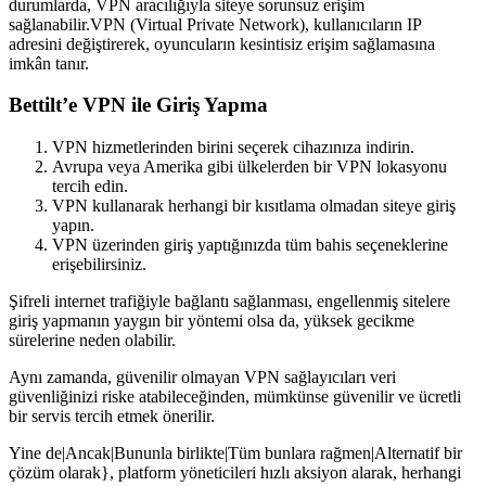
durumlarda, VPN aracılığıyla siteye sorunsuz erişim
sağlanabilir.VPN (Virtual Private Network), kullanıcıların IP
adresini değiştirerek, oyuncuların kesintisiz erişim sağlamasına
imkân tanır.
Bettilt’e VPN ile Giriş Yapma
VPN hizmetlerinden birini seçerek cihazınıza indirin.
Avrupa veya Amerika gibi ülkelerden bir VPN lokasyonu
tercih edin.
VPN kullanarak herhangi bir kısıtlama olmadan siteye giriş
yapın.
VPN üzerinden giriş yaptığınızda tüm bahis seçeneklerine
erişebilirsiniz.
Şifreli internet trafiğiyle bağlantı sağlanması, engellenmiş sitelere
giriş yapmanın yaygın bir yöntemi olsa da, yüksek gecikme
sürelerine neden olabilir.
Aynı zamanda, güvenilir olmayan VPN sağlayıcıları veri
güvenliğinizi riske atabileceğinden, mümkünse güvenilir ve ücretli
bir servis tercih etmek önerilir.
Yine de|Ancak|Bununla birlikte|Tüm bunlara rağmen|Alternatif bir
çözüm olarak}, platform yöneticileri hızlı aksiyon alarak, herhangi