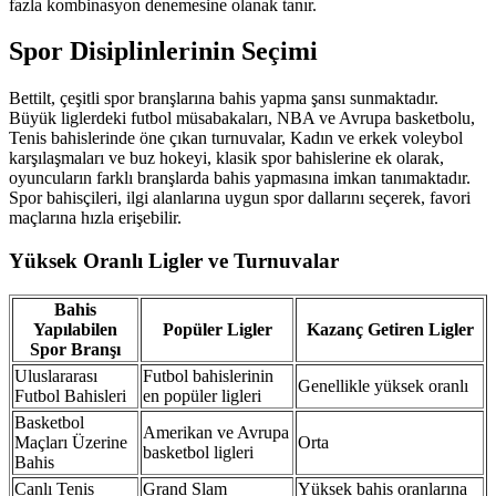
fazla kombinasyon denemesine olanak tanır.
Spor Disiplinlerinin Seçimi
Bettilt, çeşitli spor branşlarına bahis yapma şansı sunmaktadır.
Büyük liglerdeki futbol müsabakaları, NBA ve Avrupa basketbolu,
Tenis bahislerinde öne çıkan turnuvalar, Kadın ve erkek voleybol
karşılaşmaları ve buz hokeyi, klasik spor bahislerine ek olarak,
oyuncuların farklı branşlarda bahis yapmasına imkan tanımaktadır.
Spor bahisçileri, ilgi alanlarına uygun spor dallarını seçerek, favori
maçlarına hızla erişebilir.
Yüksek Oranlı Ligler ve Turnuvalar
Bahis
Yapılabilen
Popüler Ligler
Kazanç Getiren Ligler
Spor Branşı
Uluslararası
Futbol bahislerinin
Genellikle yüksek oranlı
Futbol Bahisleri
en popüler ligleri
Basketbol
Amerikan ve Avrupa
Maçları Üzerine
Orta
basketbol ligleri
Bahis
Canlı Tenis
Grand Slam
Yüksek bahis oranlarına