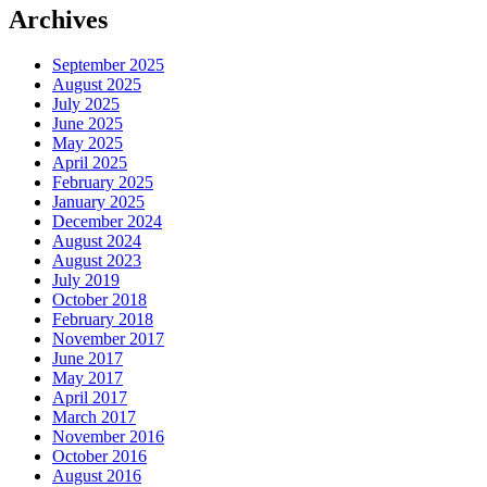
Archives
September 2025
August 2025
July 2025
June 2025
May 2025
April 2025
February 2025
January 2025
December 2024
August 2024
August 2023
July 2019
October 2018
February 2018
November 2017
June 2017
May 2017
April 2017
March 2017
November 2016
October 2016
August 2016