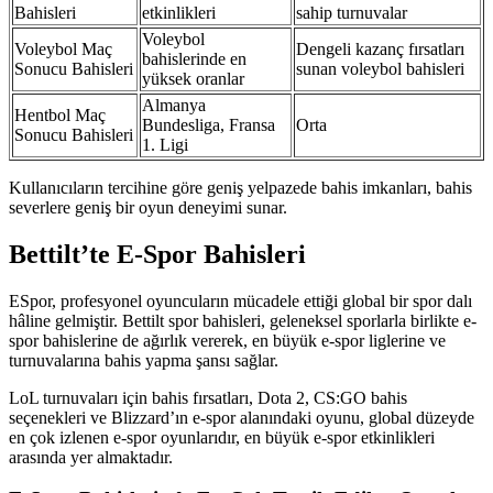
Bahisleri
etkinlikleri
sahip turnuvalar
Voleybol
Voleybol Maç
Dengeli kazanç fırsatları
bahislerinde en
Sonucu Bahisleri
sunan voleybol bahisleri
yüksek oranlar
Almanya
Hentbol Maç
Bundesliga, Fransa
Orta
Sonucu Bahisleri
1. Ligi
Kullanıcıların tercihine göre geniş yelpazede bahis imkanları, bahis
severlere geniş bir oyun deneyimi sunar.
Bettilt’te E-Spor Bahisleri
ESpor, profesyonel oyuncuların mücadele ettiği global bir spor dalı
hâline gelmiştir. Bettilt spor bahisleri, geleneksel sporlarla birlikte e-
spor bahislerine de ağırlık vererek, en büyük e-spor liglerine ve
turnuvalarına bahis yapma şansı sağlar.
LoL turnuvaları için bahis fırsatları, Dota 2, CS:GO bahis
seçenekleri ve Blizzard’ın e-spor alanındaki oyunu, global düzeyde
en çok izlenen e-spor oyunlarıdır, en büyük e-spor etkinlikleri
arasında yer almaktadır.