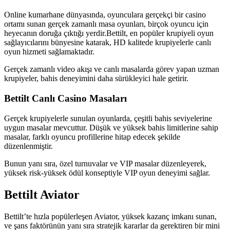
Online kumarhane dünyasında, oyunculara gerçekçi bir casino
ortamı sunan gerçek zamanlı masa oyunları, birçok oyuncu için
heyecanın doruğa çıktığı yerdir.Bettilt, en popüler krupiyeli oyun
sağlayıcılarını bünyesine katarak, HD kalitede krupiyelerle canlı
oyun hizmeti sağlamaktadır.
Gerçek zamanlı video akışı ve canlı masalarda görev yapan uzman
krupiyeler, bahis deneyimini daha sürükleyici hale getirir.
Bettilt Canlı Casino Masaları
Gerçek krupiyelerle sunulan oyunlarda, çeşitli bahis seviyelerine
uygun masalar mevcuttur. Düşük ve yüksek bahis limitlerine sahip
masalar, farklı oyuncu profillerine hitap edecek şekilde
düzenlenmiştir.
Bunun yanı sıra, özel turnuvalar ve VIP masalar düzenleyerek,
yüksek risk-yüksek ödül konseptiyle VIP oyun deneyimi sağlar.
Bettilt Aviator
Bettilt’te hızla popülerleşen Aviator, yüksek kazanç imkanı sunan,
ve şans faktörünün yanı sıra stratejik kararlar da gerektiren bir mini