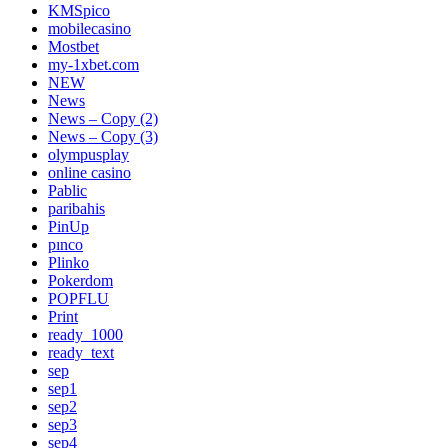
KMSpico
mobilecasino
Mostbet
my-1xbet.com
NEW
News
News – Copy (2)
News – Copy (3)
olympusplay
online casino
Pablic
paribahis
PinUp
pınco
Plinko
Pokerdom
POPFLU
Print
ready_1000
ready_text
sep
sep1
sep2
sep3
sep4