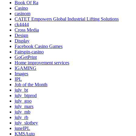
Book Of Ra
Casino
casinom
CATET Empowers Global Industrial Lifting Solutions
ck4444
Cross Media
Design
Display
Facebook Casino Games
Fairspin-casino
GoGetPrint
Home improvement services
IGAMING
Images
IPL
Job of the Month
july_bt
july_btprod
july_goo
july_mars
july_mb
july_rb
july_slotbey
juneIPL
KMSAuto