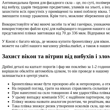
Антивандальна броня для фасадного скла – це, по суті, полімер
від вибуху, ударів твердими предметами, уламків на зльоті, а і
захистити всіх присутніх у приміщенні та зовні поблизу вікна. 
зменшити площу ураження. Крім того, можливе збереження цілі
Використовуйте м’які миючі засоби та м’які ганчірки, уникаючи
використовуємо файли кукі для найкращого подання нашого сай
представлені плівки завтовшки від 70 до 336 мкм. Відправки мо
У Києві є багато місць, де можна купити бронеплівку для вікон
можете на сайті нашого магазину plenka.market, а також в наши
Захист вікон та вітрин від вибухів і зло
Дрібні деталі на кшталт порогів і фар ми поклеїмо за 1-2 годин
вирішили обклеїти автомобіль цілком, то він проведе в нашому 
залишається в центрі уваги.
Бронеплівка може бути прозорою або ж непрозорою, а отж
На перший погляд, грати на вікнах справляють сильніше вр
При нанесенні на скло товщиною 4 мм ударостійка плівка
У цьому випадку компанія STC є надійним партнером, про
Плівку можна назвати аналогом ролетам, чи решіткам, яки
Така плівка знижує ризик утворення осколків скла, що м