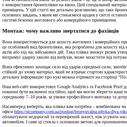
є використання бронеплівки на вікна. Цей спеціальний матеріал
приміщень. У цій статті ми детально розглянемо, що таке бронепл
основних завдань, з яким ми стикаємося щодня у світлі останні
системі безпеки житлового або комерційного приміщення.
Монтаж: чому важливо звертатися до фахівців
Вона використовується для захисту житлових і комерційних при
це особливий вид бронеплівки, яка розроблена для захисту ві
актів або під час військових дій. Така плівка знижує ризик ут
витримує ударну хвилю від вибухів, може захистити від потужн
Вона ефективно захищає скло від ударів середньої сили, запобі
стійкий до злому матеріал, який не втрачає стартові характери
детальну інформацію про кукі можна отримати на сторінці “Політ
Наш веб-сайт використовує Google Analytics та Facebook Pixel дл
повинні бути включені постійно, щоб ми могли зберегти ваші пе
середньому 7–10 років, за умови професійного монтажу та дот
Насамперед виберіть, яка плівка вам потрібна – комбінована чи 
офіси
https://stcompany.com.ua/poslugi/bronyuvalna-plivka-dlya-vik
облаштувати недорогий та перевірений захист, ніж усувати на
автомобіля. І саме ці стекла є основною метою для проникненн