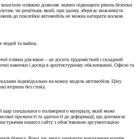
ю захисною плівкою дозволяє значно підвищити рівень безпеки
етам, чи решіткам, який, при цьому, зберігає можливість
 тижнів до поклейки автомобіль не можна натирати воском.
м людей та майна.
ої плівки для вікон – це досить трудомісткий і складний
чні навички і досвід в архітектурному обклеюванні. Офісні та
лекалами індивідуально на кожну модель автомобіля. Ціну
кі вітрини без стику.
й шар спеціального полімерного матеріалу, який може
високої пружності та здатності до деформації, що допомагає
ористувачам нашого сайту з обов’язковою аргументацією
иків бізнесу. Вона дає змогу уникнути викрадення коштів,