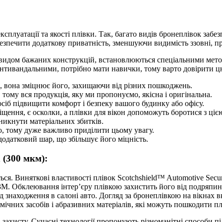
ксплуатації та якості плівки. Так, багато видів бронеплівок забе
езпечити додаткову приватність, зменшуючи видимість ззовні, п
 і видом бажаних конструкцій, встановлюються спеціальними мет
антивандальними, потрібно мати навички, тому варто довірити ц
ла, вона зміцнює його, захищаючи від різних пошкоджень.
ому вся продукція, яку ми пропонуємо, якісна і оригінальна.
іб підвищити комфорт і безпеку вашого будинку або офісу.
щення, є осколки, а плівки для вікон допоможуть боротися з ці
никнути матеріальних збитків.
ою, тому дуже важливо приділити цьому увагу.
додатковий шар, що збільшує його міцність.
 (300 мкм):
ться. Виняткові властивості плівок Scotchshield™ Automotive Secu
. Обклеювання інтер’єру плівкою захистить його від подряпин, 
д знаходження в салоні авто. Догляд за бронеплівкою на вікнах 
ічних засобів і абразивних матеріалів, які можуть пошкодити пл
в захисту. Сучасні технології пропонують різноманітні способи п