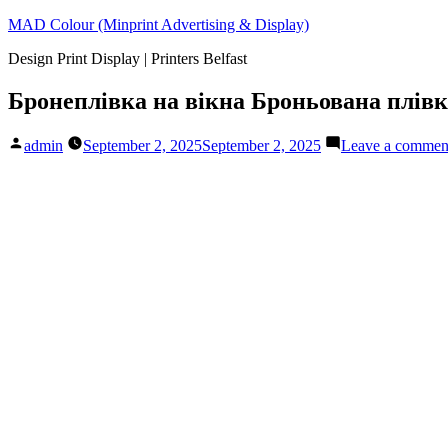
Skip
MAD Colour (Minprint Advertising & Display)
to
Design Print Display | Printers Belfast
content
Бронеплівка на вікна Броньована плівка
Posted
admin
September 2, 2025
September 2, 2025
Leave a commen
by