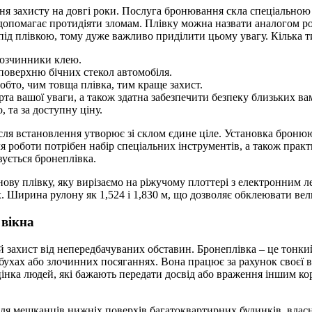
ення захисту на довгі роки. Послуга бронювання скла спеціально
 допомагає протидіяти зломам. Плівку можна назвати аналогом рол
ся під плівкою, тому дуже важливо приділити цьому увагу. Кілька
розчинники клею.
поверхню бічних стекол автомобіля.
обто, чим товща плівка, тим краще захист.
арта вашої уваги, а також здатна забезпечити безпеку близьких ва
 та за доступну ціну.
ля встановлення утворює зі склом єдине ціле. Установка бронююч
роботи потрібен набір спеціальних інструментів, а також практи
ується бронеплівка.
нову плівку, яку вирізаємо на ріжучому плоттері з електронним 
Ширина рулону як 1,524 і 1,830 м, що дозволяє обклеювати вели
 вікна
 захист від непередбачуваних обставин. Бронеплівка – це тонки
вибухах або злочинних посяганнях. Вона працює за рахунок своєї 
цінка людей, які бажають передати досвід або враження іншим к
 для мешканців нижніх поверхів багатоквартирних будинків, власн