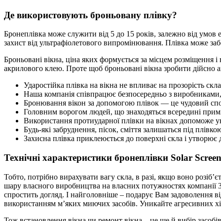
Де використовують броньовану плівку?
Бронеплівка може служити від 5 до 15 років, залежно від умов е
захист від ультрафіолетового випромінювання. Плівка може заб
Броньовані вікна, ціна яких формується за місцем розміщення
акрилового клею. Проте щоб броньовані вікна зробити дійсно 
Ударостійка плівка на вікна не впливає на прозорість ск
Наша компанія співпрацює безпосередньо з виробниками, т
Бронювання вікон за допомогою плівок — це чудовий спос
Головним ворогом людей, що знаходяться всередині примі
Використання протиударної плівки на вікнах допоможе у
Будь-які забруднення, пісок, сміття залишаться під плівк
Захисна плівка приклеюється до поверхні скла і утворює 
Технічні характеристики бронеплівки Solar Screen
Тобто, потрібно вирахувати вагу скла, в разі, якщо воно розіб’є
шару власного виробництва на власних потужностях компанії 3М
спростить догляд. І найголовніше – подарує Вам задоволення ві
використанням м’яких миючих засобів. Уникайте агресивних хім
Тож встановлення вікна чи ремонт вікна – це ще й вибір засобі