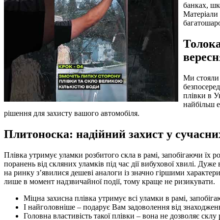
банках, шк
Матеріали 
багатошаро
Толока
вересн
Ми стояли 
безпосеред
плівки в У
найбільш е
рішення для захисту вашого автомобіля.
Плитоноска: надійний захист у сучасни
Плівка утримує уламки розбитого скла в рамі, запобігаючи їх
поранень від скляних уламків під час дії вибухової хвилі. Дуже
на ринку з’явилися дешеві аналоги із значно гіршими характер
лише в момент надзвичайної події, тому краще не ризикувати.
Міцна захисна плівка утримує всі уламки в рамі, запобі
І найголовніше – подарує Вам задоволення від знаходженн
Головна властивість такої плівки – вона не дозволяє склу