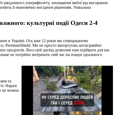
9% шкідливого ультрафіолету, захищаючи меблі від вигорання.
робить її економічно вигідним рішенням. Унікальна
кожного: культурні події Одеси 2-4
вкою в Україні. Ось вже 12 років ми співпрацюємо
co, PremiumShield. Ми не просто імпортуємо антигравійні
вих продуктів. Весь цей досвід дозволив нам підібрати для вас
більше не потрібно витрачати свій час на пошук ідеального
авм та
ті. Наразі
ро це можна