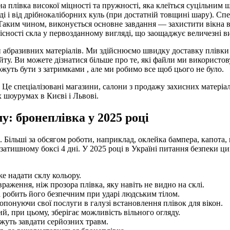
на плівка високої міцності та пружності, яка клеїться суцільним 
ноді і від дрібнокаліборних куль (при достатній товщині шару). 
Таким чином, виконується основне завдання — захистити вікна від
сності скла у первозданному вигляді, що заощаджує величезні в
 абразивних матеріалів. Ми здійснюємо швидку доставку плівки п
ту. Ви можете дізнатися більше про те, які файли ми використо
жуть бути з затримками , але ми робимо все щоб цього не було.
. Це спеціалізовані магазини, салони з продажу захисних матеріал
х шоурумах в Києві і Львові.
му: бронеплівка у 2025 році
и. Більші за обсягом роботи, наприклад, оклейка бампера, капота,
затишному боксі 4 дні. У 2025 році в Україні питання безпеки ци
е надати склу кольору.
аження, ніж прозора плівка, яку навіть не видно на склі.
 робить його безпечним при ударі людським тілом.
понуючи свої послуги в галузі встановлення плівок для вікон.
й, при цьому, зберігає можливість вільного огляду.
ожуть завдати серйозних травм.