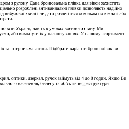
шаром з рулону. Дана бронювальна плівка для вікон захистить
Спеціально розроблені антивандальні плівки дозволяють надійно
 вибухової хвилі і не дати розлетітися осколкам по кімнаті або
итрати.
о всій Україні, навіть в умовах воєнного стану. Ми
вуємо, або вимкнути їх у налаштуваннях. У нашому асортименті
ів та інтернет-магазини. Підібрати варіанти бронеплівок ви
 крил, оптики, дзеркал, ручок займуть від 4 до 8 годин. Якщо Ви
вільного населення, бізнесу та об’єктів інфраструктури