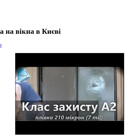
 на вікна в Києві
on
t
Бронеплівка
на
вікна
Броньована
плівка
на
вікна
в
Києві