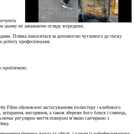
зпечують
ри цьому не заважаючи огляду зсередини.
одами. Плівка наноситься за допомогою чутливого до тиску
ю роботу професіоналам.
єю проблемою.
rity Films обумовлені застосуванням поліестеру і клейового
затирання, вигоряння, а також збереже його блиск і глянець,
включає регулярне миття поверхні м’якою ганчіркою з
івку.
ідвищення безпеки житла та офісів, і одним із найефективніших