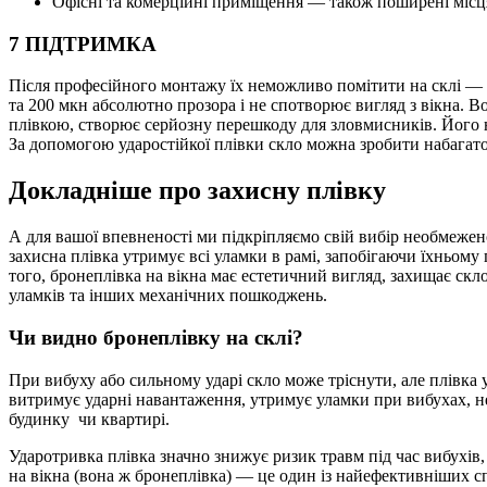
Офісні та комерційні приміщення — також поширені місця
7 ПІДТРИМКА
Після професійного монтажу їх неможливо помітити на склі — во
та 200 мкн абсолютно прозора і не спотворює вигляд з вікна. В
плівкою, створює серйозну перешкоду для зловмисників. Його н
За допомогою ударостійкої плівки скло можна зробити набагат
Докладніше про захисну плівку
А для вашої впевненості ми підкріпляємо свій вибір необмеженою
захисна плівка утримує всі уламки в рамі, запобігаючи їхньом
того, бронеплівка на вікна має естетичний вигляд, захищає скло
уламків та інших механічних пошкоджень.
Чи видно бронеплівку на склі?
При вибуху або сильному ударі скло може тріснути, але плівка
витримує ударні навантаження, утримує уламки при вибухах, не
будинку чи квартирі.
Ударотривка плівка значно знижує ризик травм під час вибухів,
на вікна (вона ж бронеплівка) — це один із найефективніших сп