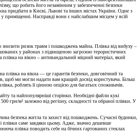
лізму, що робить його незамінним у забезпеченні безпеки
ожна придбати в Києві, Львові та інших містах України. Одне з
ть у приміщенні. Насправді вони є найслабшим місцем у всій
о знизити ризик травм і пошкоджень майна. Плівка від вибуху –
ташованих у районах з підвищеною загрозою терористичних
на плівка на вікно – антивандальний міцний матеріал, який
на плівка на вікна — це гарантія безпеки, довговічний та
ів, щоб ми могли надати вам кращий досвід користувача. Більш
лівка, роблять її цінною опцією для багатьох споживачів.
 сайту та найпопулярніші сторінки. Необхідні файли кукі
00 грн/м² залежно від регіону, складності та обраної плівки. У
жлива безпека житла та захист від пошкоджень. Сучасні будинки,
і плівки саме завдяки цьому. Адже, значно дешевше
нююча плівка поводить себе на бічних гартованих стеклах