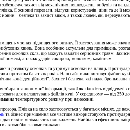
 забезпечує захист від механічних пошкоджень, вибухів та ванда
івка, її основні переваги, відгуки користувачів, ціни та де її м
х новин – безпека та захист вікон, а також людей, які перебуваю
міщень у зонах підвищеного ризику. Її застосування може значн
д вибухових хвиль. Вона особливо актуальна для приміщень, роз
ворення осколків скла, що можуть завдати серйозних травм. Захис
ої пожежі, а також ударів сокирою, молотком, камінням.
гаючи розльоту осколків та утримує осколки на плівці. Протиудар
стики протягом багатьох років. Наш сайт використовує файли кук
ика конфіденційності”. Захист і безпека, які надає броньована п
я збирання анонімної інформації, такої як кількість відвідувачів
реваги для налаштувань файлів кукі. У середньому — від 250 до 5
римання температурного режиму при нанесенні.
прозора. Плівка на скло застосовується у багатьох місцях, де ва
on/
та бізнес-приміщення все частіше використовують протиударн
слідки навіть мінімальних пошкоджень. Найбільш ефективно зміц
я в автомобіль зловмисниками.