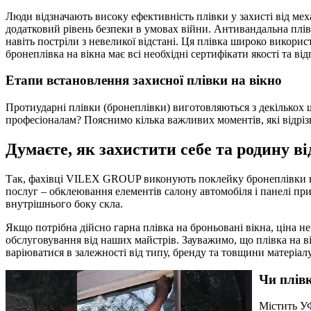
Люди відзначають високу ефективність плівки у захисті від ме
додатковий рівень безпеки в умовах війни. Антивандальна плівк
навіть постріли з невеликої відстані. Ця плівка широко викори
бронеплівка на вікна має всі необхідні сертифікати якості та в
Етапи встановлення захисної плівки на вікно
Протиударні плівки (бронеплівки) виготовляються з декількох 
професіоналам? Пояснимо кілька важливих моментів, які відріз
Думаєте, як захистити себе та родину ві
Так, фахівці VILEX GROUP виконують поклейку бронеплівки на в
послуг – обклеювання елементів салону автомобіля і панелі пр
внутрішнього боку скла.
Якщо потрібна дійсно гарна плівка на броньовані вікна, ціна не
обслуговування від наших майстрів. Зауважимо, що плівка на вік
варіюватися в залежності від типу, бренду та товщини матеріалу
Чи плівк
Містить УФ