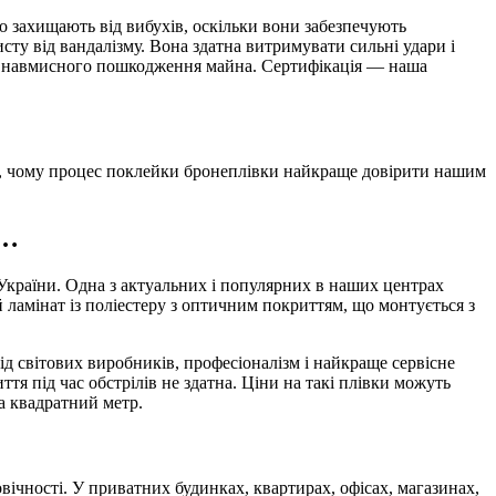
о захищають від вибухів, оскільки вони забезпечують
сту від вандалізму. Вона здатна витримувати сильні удари і
изик навмисного пошкодження майна. Сертифікація — наша
ви, чому процес поклейки бронеплівки найкраще довірити нашим
е…
України. Одна з актуальних і популярних в наших центрах
ламінат із поліестеру з оптичним покриттям, що монтується з
від світових виробників, професіоналізм і найкраще сервісне
тя під час обстрілів не здатна. Ціни на такі плівки можуть
за квадратний метр.
вічності. У приватних будинках, квартирах, офісах, магазинах,