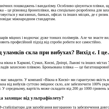
ханічних пошкоджень і вандалізму. Особливо цінуються плівки, щ
а – це різновид бронеплівки, яка спеціально розроблена для захи
стовується у магазинах, банках, офісах та інших місцях, де є р
ідповідає міжнародним стандартам.
шарів міцних і водночас дуже тонких полімерів. Але чи знаєте 
няють професійний підхід від спроби робити все самостійно.
д уламків скла при вибухах? Вихід є. І ц
ікна в Харкові, Сумах, Києві, Дніпрі, Львові та інших містах 
иладів захисною плівкою. Броньована плівка — це багатошаровий 
 має завадити. У компанії «Вікна в Києві» ми гарантуємо якість 
на від вибухів суттєво зміцнює скло, але забезпечити 100% укрит
. У середньому, вартість може складати від 200 до 1000 гривень 
а захищає від ультрафіолету?
-стабілізатори для запобігання вигоранню та забезпечення довго