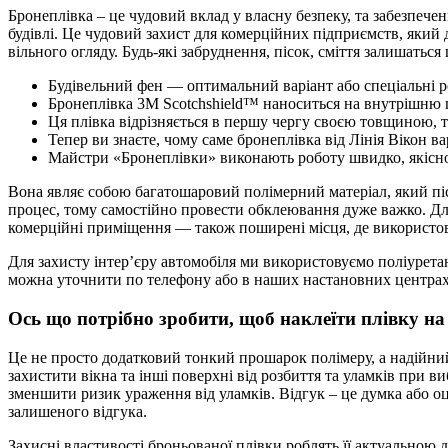
Бронеплівка – це чудовий вклад у власну безпеку, та забезпеч
будівлі. Це чудовий захист для комерційних підприємств, який
вільного огляду. Будь-які забруднення, пісок, сміття залишать
Будівельний фен — оптимальний варіант або спеціальні 
Бронеплівка 3М Scotchshield™ наноситься на внутрішню 
Ця плівка відрізняється в першу чергу своєю товщиною, т
Тепер ви знаєте, чому саме бронеплівка від Лінія Вікон в
Майстри «Бронеплівки» виконають роботу швидко, якісно,
Вона являє собою багатошаровий полімерний матеріал, який піс
процес, тому самостійно провести обклеювання дуже важко. Для 
комерційні приміщення — також поширені місця, де використов
Для захисту інтер’єру автомобіля ми використовуємо поліурета
можна уточнити по телефону або в наших настановних центрах. 
Ось що потрібно зробити, щоб наклеїти плівку на
Це не просто додатковий тонкий прошарок полімеру, а надійний
захистити вікна та інші поверхні від розбиття та уламків при 
зменшити ризик ураження від уламків. Відгук – це думка або о
залишеного відгука.
Захисні властивості броньованої плівки роблять її актуальною