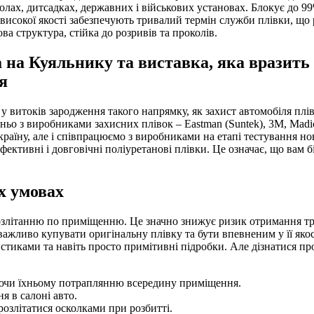
олах, дитсадках, державних і військових установах. Блокує до 9
високої якості забезпечують тривалий термін служби плівки, що 
ва структура, стійка до розривів та проколів.
 на Куяльнику та виставка, яка вразить 
я
у витоків зародження такого напрямку, як захист автомобіля плі
ньо з виробниками захисних плівок – Eastman (Suntek), 3M, Madi
країну, але і співпрацюємо з виробниками на етапі тестування но
фективні і довговічні поліуретанові плівки. Це означає, що вам 
х умовах
 розлітанню по приміщенню. Це значно знижує ризик отримання тр
 важливо купувати оригінальну плівку та бути впевненим у її якос
истиками та навіть просто примітивні підробки. Але дізнатися п
гаючи їхньому потраплянню всередину приміщення.
я в салоні авто.
 розлітатися осколками при розбитті.