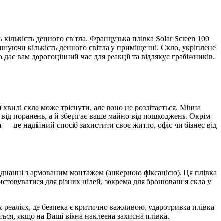
ількість денного світла. Французька плівка Solar Screen 100
еншуючи кількість денного світла у приміщенні. Скло, укріплене
ає вам дорогоцінний час для реакції та відлякує грабіжників.
 хвилі скло може тріснути, але воно не розлітається. Міцна
від поранень, а й зберігає ваше майно від пошкоджень. Окрім
 — це надійний спосіб захистити своє житло, офіс чи бізнес від
єднанні з армованим монтажем (анкерною фіксацією). Ця плівка
истовуватися для різних цілей, зокрема для бронювання скла у
х реаліях, де безпека є критично важливою, ударотривка плівка
ться, якщо на Ваші вікна наклеєна захисна плівка.