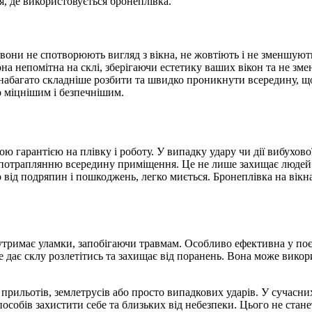
, де використовується бронеплівка.
ни не спотворюють вигляд з вікна, не жовтіють і не зменшують к
она непомітна на склі, зберігаючи естетику ваших вікон та не зм
абагато складніше розбити та швидко проникнути всередину, що д
о міцнішим і безпечнішим.
 гарантією на плівку і роботу. У випадку удару чи дії вибухової
у потраплянню всередину приміщення. Це не лише захищає людей 
 від подряпин і пошкоджень, легко миється. Бронеплівка на вікна
 утримає уламки, запобігаючи травмам. Особливо ефективна у по
 дає склу розлетітись та захищає від поранень. Вона може викор
 прильотів, землетрусів або просто випадкових ударів. У сучасни
особів захистити себе та близьких від небезпеки. Цього не стане