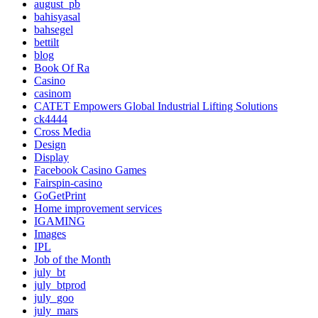
august_pb
bahisyasal
bahsegel
bettilt
blog
Book Of Ra
Casino
casinom
CATET Empowers Global Industrial Lifting Solutions
ck4444
Cross Media
Design
Display
Facebook Casino Games
Fairspin-casino
GoGetPrint
Home improvement services
IGAMING
Images
IPL
Job of the Month
july_bt
july_btprod
july_goo
july_mars