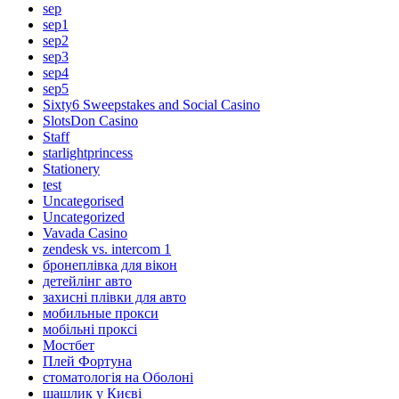
sep
sep1
sep2
sep3
sep4
sep5
Sixty6 Sweepstakes and Social Casino
SlotsDon Casino
Staff
starlightprincess
Stationery
test
Uncategorised
Uncategorized
Vavada Casino
zendesk vs. intercom 1
бронеплівка для вікон
детейлінг авто
захисні плівки для авто
мобильные прокси
мобільні проксі
Мостбет
Плей Фортуна
стоматологія на Оболоні
шашлик у Києві