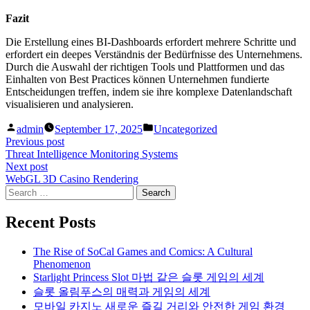
Fazit
Die Erstellung eines BI-Dashboards erfordert mehrere Schritte und
erfordert ein deepes Verständnis der Bedürfnisse des Unternehmens.
Durch die Auswahl der richtigen Tools und Plattformen und das
Einhalten von Best Practices können Unternehmen fundierte
Entscheidungen treffen, indem sie ihre komplexe Datenlandschaft
visualisieren und analysieren.
Posted
Posted
admin
September 17, 2025
Uncategorized
by
in
Post
Previous
Previous post
post:
Threat Intelligence Monitoring Systems
navigation
Next
Next post
post:
WebGL 3D Casino Rendering
Search
for:
Recent Posts
The Rise of SoCal Games and Comics: A Cultural
Phenomenon
Starlight Princess Slot 마법 같은 슬롯 게임의 세계
슬롯 올림푸스의 매력과 게임의 세계
모바일 카지노 새로운 즐길 거리와 안전한 게임 환경