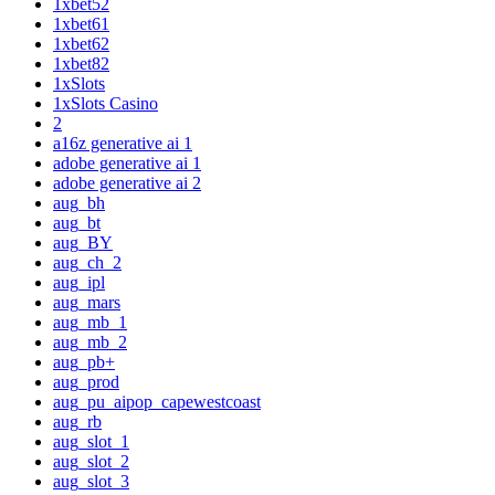
1xbet52
1xbet61
1xbet62
1xbet82
1xSlots
1xSlots Casino
2
a16z generative ai 1
adobe generative ai 1
adobe generative ai 2
aug_bh
aug_bt
aug_BY
aug_ch_2
aug_ipl
aug_mars
aug_mb_1
aug_mb_2
aug_pb+
aug_prod
aug_pu_aipop_capewestcoast
aug_rb
aug_slot_1
aug_slot_2
aug_slot_3