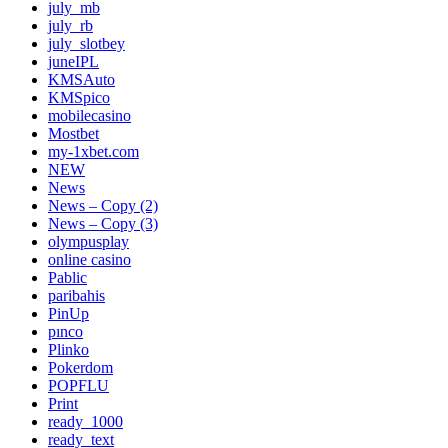
july_mb
july_rb
july_slotbey
juneIPL
KMSAuto
KMSpico
mobilecasino
Mostbet
my-1xbet.com
NEW
News
News – Copy (2)
News – Copy (3)
olympusplay
online casino
Pablic
paribahis
PinUp
pınco
Plinko
Pokerdom
POPFLU
Print
ready_1000
ready_text