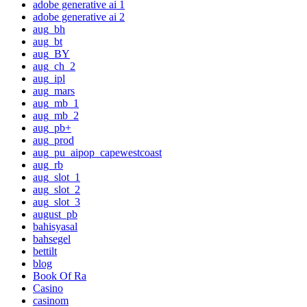
adobe generative ai 1
adobe generative ai 2
aug_bh
aug_bt
aug_BY
aug_ch_2
aug_ipl
aug_mars
aug_mb_1
aug_mb_2
aug_pb+
aug_prod
aug_pu_aipop_capewestcoast
aug_rb
aug_slot_1
aug_slot_2
aug_slot_3
august_pb
bahisyasal
bahsegel
bettilt
blog
Book Of Ra
Casino
casinom