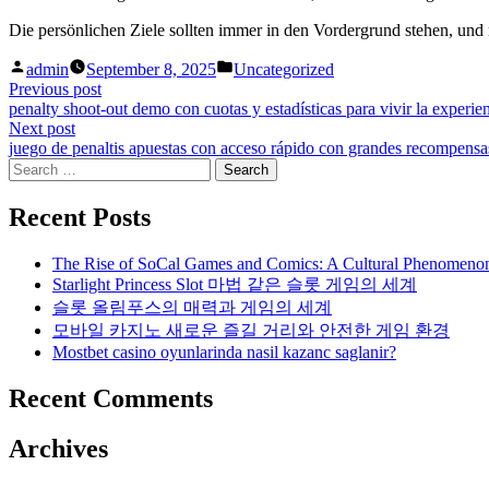
Die persönlichen Ziele sollten immer in den Vordergrund stehen, un
Posted
Posted
admin
September 8, 2025
Uncategorized
by
in
Post
Previous
Previous post
post:
penalty shoot-out demo con cuotas y estadísticas para vivir la experien
navigation
Next
Next post
post:
juego de penaltis apuestas con acceso rápido con grandes recompensa
Search
for:
Recent Posts
The Rise of SoCal Games and Comics: A Cultural Phenomeno
Starlight Princess Slot 마법 같은 슬롯 게임의 세계
슬롯 올림푸스의 매력과 게임의 세계
모바일 카지노 새로운 즐길 거리와 안전한 게임 환경
Mostbet casino oyunlarinda nasil kazanc saglanir?
Recent Comments
Archives