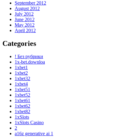
September 2012
August 2012
July 2012
June 2012
May 2012
April 2012
Categories
! Без рубрики
1x-bet.downloa
1xbet1
1xbet2
1xbet32
1xbet4
1xbet51
1xbet52
1xbet61
1xbet62
1xbet82
1xSlots
1xSlots Casino
2
a16z generative ai 1