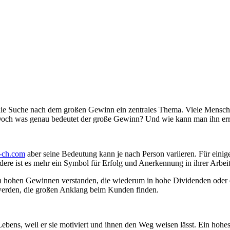
die Suche nach dem großen Gewinn ein zentrales Thema. Viele Mensche
. Doch was genau bedeutet der große Gewinn? Und wie kann man ihn er
d-ch.com
aber seine Bedeutung kann je nach Person variieren. Für einig
dere ist es mehr ein Symbol für Erfolg und Anerkennung in ihrer Arbei
von hohen Gewinnen verstanden, die wiederum in hohe Dividenden od
 werden, die großen Anklang beim Kunden finden.
 Lebens, weil er sie motiviert und ihnen den Weg weisen lässt. Ein ho