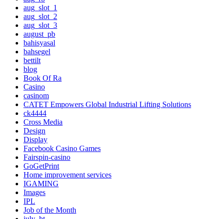
aug_slot_1
aug_slot_2
aug_slot_3
august_pb
bahisyasal
bahsegel
bettilt
blog
Book Of Ra
Casino
casinom
CATET Empowers Global Industrial Lifting Solutions
ck4444
Cross Media
Design
Display
Facebook Casino Games
Fairspin-casino
GoGetPrint
Home improvement services
IGAMING
Images
IPL
Job of the Month
july_bt