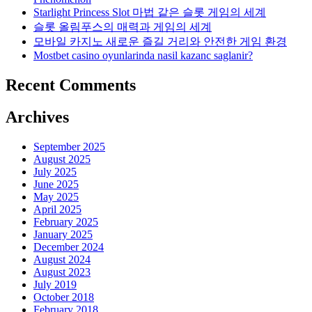
Starlight Princess Slot 마법 같은 슬롯 게임의 세계
슬롯 올림푸스의 매력과 게임의 세계
모바일 카지노 새로운 즐길 거리와 안전한 게임 환경
Mostbet casino oyunlarinda nasil kazanc saglanir?
Recent Comments
Archives
September 2025
August 2025
July 2025
June 2025
May 2025
April 2025
February 2025
January 2025
December 2024
August 2024
August 2023
July 2019
October 2018
February 2018