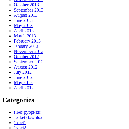
October 2013
September 2013
August 2013
June 2013
May 2013
April 2013
March 2013
February 2013
January 2013
November 2012
October 2012
September 2012
August 2012
July 2012
June 2012
May 2012
April 2012
Categories
! Без рубрики
1x-bet.downloa
1xbet1
1xbet2