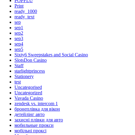
POPFLU
Print
ready_1000
ready_text
sep
sep1
sep2
sep3
sep4
sep5
Sixty6 Sweepstakes and Social Casino
SlotsDon Casino
Staff
starlightprincess
Stationery
test
Uncategorised
Uncategorized
Vavada Casino
zendesk vs. intercom 1
бронеплівка для вікон
детейлінг авто
захисні плівки для авто
мобильные прокси
мобільні проксі