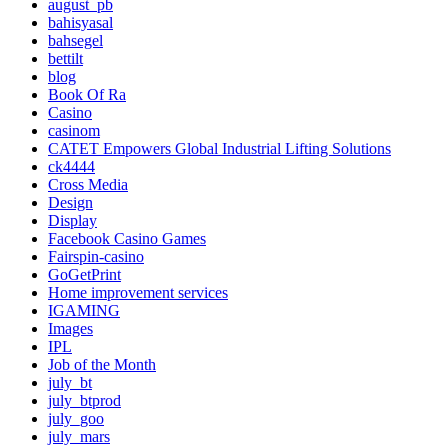
august_pb
bahisyasal
bahsegel
bettilt
blog
Book Of Ra
Casino
casinom
CATET Empowers Global Industrial Lifting Solutions
ck4444
Cross Media
Design
Display
Facebook Casino Games
Fairspin-casino
GoGetPrint
Home improvement services
IGAMING
Images
IPL
Job of the Month
july_bt
july_btprod
july_goo
july_mars