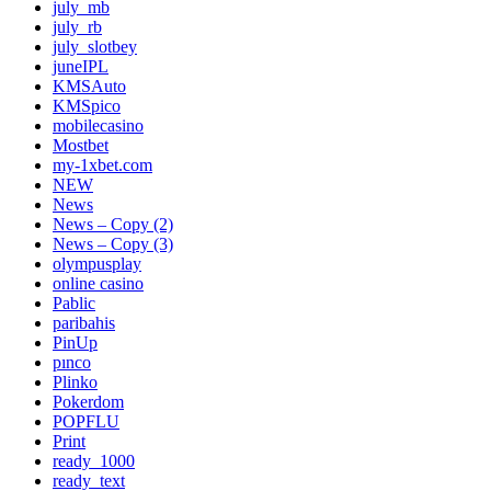
july_mb
july_rb
july_slotbey
juneIPL
KMSAuto
KMSpico
mobilecasino
Mostbet
my-1xbet.com
NEW
News
News – Copy (2)
News – Copy (3)
olympusplay
online casino
Pablic
paribahis
PinUp
pınco
Plinko
Pokerdom
POPFLU
Print
ready_1000
ready_text