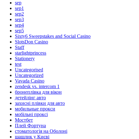
sep
sep1
sep2
sep3
sep4
sep5
Sixty6 Sweepstakes and Social Casino
SlotsDon Casino
Staff
starlightprincess
Stationery
test
Uncategorised
Uncategorized
Vavada Casino
zendesk vs. intercom 1
бронеплівка для вікон
детейлінг авто
захисні плівки для авто
мобильные прокси
мобільні проксі
Мостбет
Плей Фортуна
стоматологія на Оболоні
шашлик у Києві