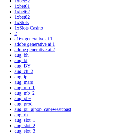
1xbet52
1xbet61
1xbet62
1xbet82
1xSlots
1xSlots Casino
2
a16z generative ai 1
adobe generative ai 1
adobe generative ai 2
aug_bh
aug_bt
aug_BY
aug_ch_2
aug_ipl
aug_mars
aug_mb_1
aug_mb_2
aug_pb+
aug_prod
aug_pu_aipop_capewestcoast
aug_rb
aug_slot_1
aug_slot_2
aug_slot_3