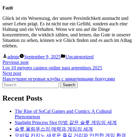
Fazit
Glück ist ein Wesenszug, der unsere Persönlichkeit ausmacht und
unser Leben prägt. Es ist nicht nur ein Gefühl, sondern auch eine
Haltung und ein Verhalten. Wenn wir uns auf die Dinge
konzentrieren, die wirklich zählen, und lernen, das Gute in unserer
Situation zu sehen, können wir Glück finden und es auch im Alltag
erleben.
Posted
Posted
admin
September 9, 2025
Uncategorized
by
in
Post
Previous
Previous post
post:
Los 10 mejores casinos online para argentinos 2025
navigation
Next
Next post
post:
Наилучшие игровые клубы с заманчивыми бонусами
Search
for:
Recent Posts
The Rise of SoCal Games and Comics: A Cultural
Phenomenon
Starlight Princess Slot 마법 같은 슬롯 게임의 세계
슬롯 올림푸스의 매력과 게임의 세계
모바일 카지노 새로운 즐길 거리와 안전한 게임 환경