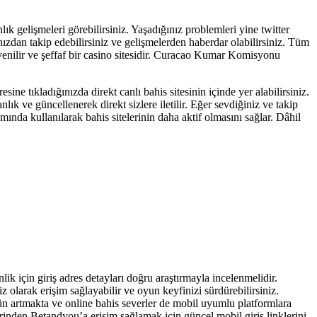
k gelişmeleri görebilirsiniz. Yaşadığınız problemleri yine twitter
nızdan takip edebilirsiniz ve gelişmelerden haberdar olabilirsiniz. Tüm
enilir ve şeffaf bir casino sitesidir. Curacao Kumar Komisyonu
ne tıkladığınızda direkt canlı bahis sitesinin içinde yer alabilirsiniz.
lık ve güncellenerek direkt sizlere iletilir. Eğer sevdiğiniz ve takip
amında kullanılarak bahis sitelerinin daha aktif olmasını sağlar. Dâhil
k için giriş adres detayları doğru araştırmayla incelenmelidir.
iz olarak erişim sağlayabilir ve oyun keyfinizi sürdürebilirsiniz.
gün artmakta ve online bahis severler de mobil uyumlu platformlara
erinden Betandyou’a erişim sağlamak için güncel mobil giriş linklerini