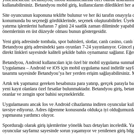
kullanabilirsiniz. Betandyou mobil giriş, kullanıcıların diledikleri her
Site oyuncunun kuponuna teklifte bulunur ve her iki tarafın onayıyla d
konumunda bu seçeneği gördüklerinde, seçenek oluşturabilirler. Üyeler 
yatırma işlemlerini haftanın 7 günü 24 saatlik zaman diliminde yapabi
önemlerinin en üst düzeyde olması bunun göstergesidir.
Yeni giriş adresinde tombala, spor bahisleri, slotlar, canlı casino, can
Betandyou giriş adresindeki şans oyunları 7-24 yayınlanıyor. Güncel gir
direkt linkleri sayesinde kaliteli şekilde bahis oynamanız sağlanır. Eğ
Betandyou, Android kullanıcıları için özel bir mobil uygulama sunma
Uygulaması – Android ve iOS için mobil uygulama nasıl indirilir sayfa
tasarımı sayesinde Betandyou’ya her yerden erişim sağlayabilirsiniz. Mob
Artık tek yapmanız gereken hesabınıza para yatırıp, gerçek parayla 
yeni kayıt olanlara özel fırsatlar bulunmaktadır. Betandyou giriş, be
oranlar ve zengin spor bahisi seçenekleridir.
Uygulamasını ancak Ios ve Android cihazlarına indiren oyuncular kullana
tavsiye ediyoruz. Adres öğrenme konusunda oldukça iyi olduğumuzdan,
yapmasına yardımcı oluyor.
Spordurağı olarak giriş işlemlerine yönelik bazı detayları inceledik. 
oyuncular sayfamız sayesinde sorun yaşamıyor ve yenilenen giriş bilgil