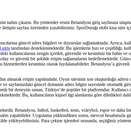
n tadını çıkarın. Bu yöntemler resmi Betandyou giriş sayfasına ulaşma
iletişim sayfası üzerinden yazabilirsiniz. SporDurağı ekibi kısa süre iç
nıcılarına güncel adres bilgileri ve duyurular sağlamaktadır. Ayrıca, kull
 giriş
tarafından desteklenmektedir. Bu işlemlerin hızı ve çeşitliliği, ku
ki kullanıcılarına zengin içerikli, güvenilir ve kesintisiz bir bahis ve
olay ve güvenli bir şekilde erişim sağlamalarını hedeflemektedir. Güncel
hizmetlerden kesintisiz olarak faydalanabilirler. Betandyou’a güvenli 
dan alınarak erişim yapılmalıdır. Oyun sitesinin son oluşturduğu adresi 
ve sayfamızdaki güncel domanin adres bilgisi sayesinde otomatik giriş
amlı bir deneyim sunan, Türkiye’de popüler bir platformdur. Kullanıcı 
çekmektedir. Bu, kullanıcıların kişisel ilgi alanlarına göre diledikleri dal
edir. Betandyou, futbol, basketbol, tenis, voleybol, espor ve daha bi
a bahis yapabilirler. Uygulama yüklendikten sonra, mevcut hesabınızla gir
lde yükleyebilirsiniz. Para çekme işlemleri sırasında, seçtiğiniz yönte