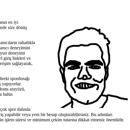
nın en iyi
inde size dönüş
anıcıların rahatlıkla
llanıcı deneyimini
 oyun deneyimi
 giriş linkleri ve
erişim sağlayarak,
direkt spordurağı
 yapıyorlar.
dostu arayüzü,
da bahis
rçok spor dalında
iş yapabilir veya yeni bir hesap oluşturabilirsiniz. Bu adımları
min işlem süresi ve minimum çekim tutarına dikkat etmeniz önemlidir.