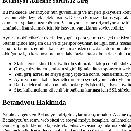
Betandyou Adresine Sorunsuz Giriş
Bu makalede, Betandyou’nun güvenilirliği ve müşteri şikayetleri konusu
hesabını etiketleyerek iletebilirsiniz. Destek ekibi size dönüş yapara
adımları uygulamanıza rağmen Betandyou sitesine erişemiyorsanız lüt
tarafından lisanslanmak için bir başvuru yaptıklarını söyleyebiliriz.
Ayrıca, mobil cihazlar üzerinden yapılan para yatırma ve çekme işlemleri
Sitenin içinde maçlara dair ve diğer spor oyunları ile ilgili bahis masa
ettiğiniz takım üzerinden bahis oynamak isterseniz daha doru bir adres s
olduğunuz için kazanma oranınız daha fazla artacak hem de canlı maçla
Sizde hemen şimdi bizi twitter hesabınızdan takip edebilirsiniz 
Google üzerinden yeni adresi girildiğinde direkt sponsorlu web s
Yeni giriş adresi ile siteye giriş yaptıktan sonra, bahislerinizi o
Aynı zamanda bahis hizmetlerini profesyonel yöneticileriyle bir
Bahis sitelerini kullanan kullanıcılar giriş işlemi için bazen twitt
Site, kullanıcıların güvenli bir bağlantı kurması için SSL şifrelem
Betandyou Hakkında
Yapılması gereken Betandyou giriş detaylarını araştırmaktır. Aksine oy
Betandyou’un resmi web sitesi ve sosyal medya hesapları, kullanıcılarına
Güncel giriş linklerini takip ederek, bahis ve casino oyunlarına kaldı
yönelmektedir. Betandyou, mobil kullanıcılarına özel olarak tasarlanmı