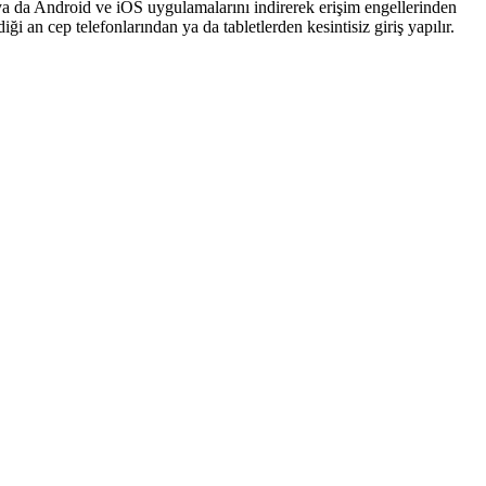
 ya da Android ve iOS uygulamalarını indirerek erişim engellerinden
i an cep telefonlarından ya da tabletlerden kesintisiz giriş yapılır.