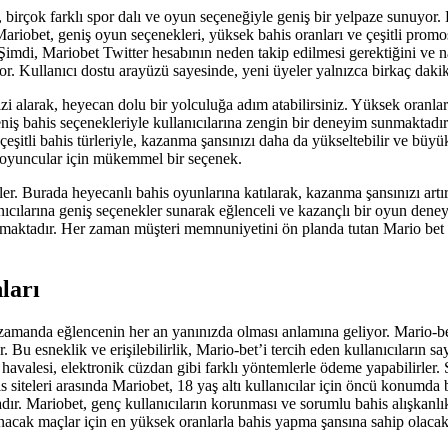
birçok farklı spor dalı ve oyun seçeneğiyle geniş bir yelpaze sunuyor. 
ariobet, geniş oyun seçenekleri, yüksek bahis oranları ve çeşitli promos
 Şimdi, Mariobet Twitter hesabının neden takip edilmesi gerektiğini ve n
r. Kullanıcı dostu arayüzü sayesinde, yeni üyeler yalnızca birkaç dakika
zi alarak, heyecan dolu bir yolculuğa adım atabilirsiniz. Yüksek oranlar 
iş bahis seçenekleriyle kullanıcılarına zengin bir deneyim sunmaktadır.
çeşitli bahis türleriyle, kazanma şansınızı daha da yükseltebilir ve büyük
i oyuncular için mükemmel bir seçenek.
irler. Burada heyecanlı bahis oyunlarına katılarak, kazanma şansınızı art
nıcılarına geniş seçenekler sunarak eğlenceli ve kazançlı bir oyun deneyi
ıkmaktadır. Her zaman müşteri memnuniyetini ön planda tutan Mario bet C
ları
 zamanda eğlencenin her an yanınızda olması anlamına geliyor. Mario-be
. Bu esneklik ve erişilebilirlik, Mario-bet’i tercih eden kullanıcıların sa
a havalesi, elektronik cüzdan gibi farklı yöntemlerle ödeme yapabilirle
s siteleri arasında Mariobet, 18 yaş altı kullanıcılar için öncü konumda
adır. Mariobet, genç kullanıcıların korunması ve sorumlu bahis alışkanl
nacak maçlar için en yüksek oranlarla bahis yapma şansına sahip olacak