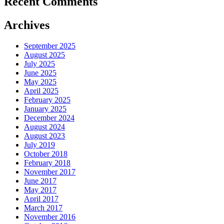
Recent Comments
Archives
September 2025
August 2025
July 2025
June 2025
May 2025
April 2025
February 2025
January 2025
December 2024
August 2024
August 2023
July 2019
October 2018
February 2018
November 2017
June 2017
May 2017
April 2017
March 2017
November 2016