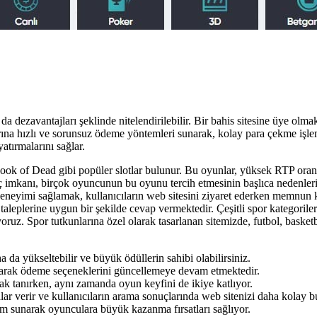
 dezavantajları şeklinde nitelendirilebilir. Bir bahis sitesine üye olma
ıcılarına hızlı ve sorunsuz ödeme yöntemleri sunarak, kolay para çekme i
yatırmalarını sağlar.
ook of Dead gibi popüler slotlar bulunur. Bu oyunlar, yüksek RTP oran
ç imkanı, birçok oyuncunun bu oyunu tercih etmesinin başlıca nedenlerin
 deneyimi sağlamak, kullanıcıların web sitesini ziyaret ederken memnun 
taleplerine uygun bir şekilde cevap vermektedir. Çeşitli spor kategoriler
. Spor tutkunlarına özel olarak tasarlanan sitemizde, futbol, basketbol, 
a da yükseltebilir ve büyük ödüllerin sahibi olabilirsiniz.
 olarak ödeme seçeneklerini güncellemeye devam etmektedir.
anak tanırken, aynı zamanda oyun keyfini de ikiye katlıyor.
ar verir ve kullanıcıların arama sonuçlarında web sitenizi daha kolay bu
m sunarak oyunculara büyük kazanma fırsatları sağlıyor.