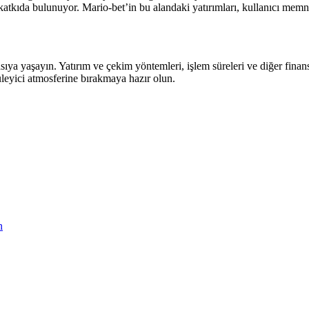
tkıda bulunuyor. Mario-bet’in bu alandaki yatırımları, kullanıcı memnun
sıya yaşayın. Yatırım ve çekim yöntemleri, işlem süreleri ve diğer finan
üleyici atmosferine bırakmaya hazır olun.
n