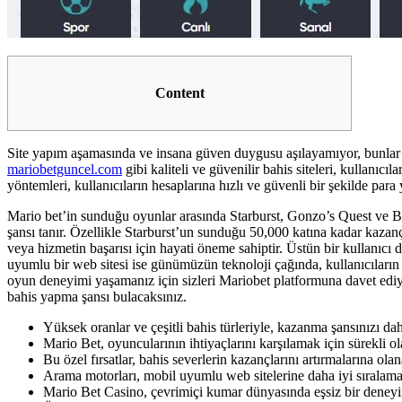
Content
Site yapım aşamasında ve insana güven duygusu aşılayamıyor, bunlar da
mariobetguncel.com
gibi kaliteli ve güvenilir bahis siteleri, kullan
yöntemleri, kullanıcıların hesaplarına hızlı ve güvenli bir şekilde para 
Mario bet’in sunduğu oyunlar arasında Starburst, Gonzo’s Quest ve B
şansı tanır. Özellikle Starburst’un sunduğu 50,000 katına kadar kazan
veya hizmetin başarısı için hayati öneme sahiptir. Üstün bir kullanıcı
uyumlu bir web sitesi ise günümüzün teknoloji çağında, kullanıcıların 
oyun deneyimi yaşamanız için sizleri Mariobet platformuna davet ediyoruz
bahis yapma şansı bulacaksınız.
Yüksek oranlar ve çeşitli bahis türleriyle, kazanma şansınızı dah
Mario Bet, oyuncularının ihtiyaçlarını karşılamak için sürekli
Bu özel fırsatlar, bahis severlerin kazançlarını artırmalarına ol
Arama motorları, mobil uyumlu web sitelerine daha iyi sıralamal
Mario Bet Casino, çevrimiçi kumar dünyasında eşsiz bir deneyi