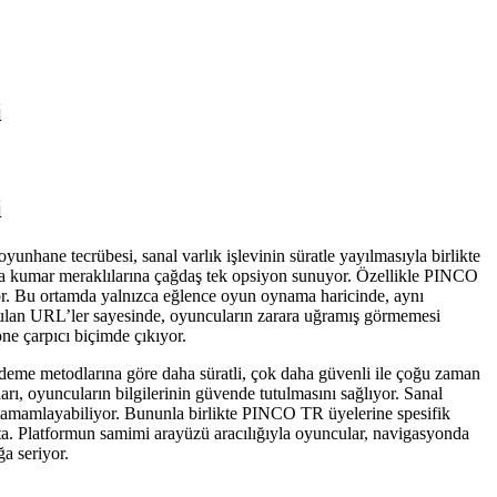
i
i
unhane tecrübesi, sanal varlık işlevinin süratle yayılmasıyla birlikte
la kumar meraklılarına çağdaş tek opsiyon sunuyor. Özellikle PINCO
rüyor. Bu ortamda yalnızca eğlence oyun oynama haricinde, aynı
unulan URL’ler sayesinde, oyuncuların zarara uğramış görmemesi
ne çarpıcı biçimde çıkıyor.
k ödeme metodlarına göre daha süratli, çok daha güvenli ile çoğu zaman
arı, oyuncuların bilgilerinin güvende tutulmasını sağlıyor. Sanal
ni tamamlayabiliyor. Bununla birlikte PINCO TR üyelerine spesifik
a. Platformun samimi arayüzü aracılığıyla oyuncular, navigasyonda
ğa seriyor.