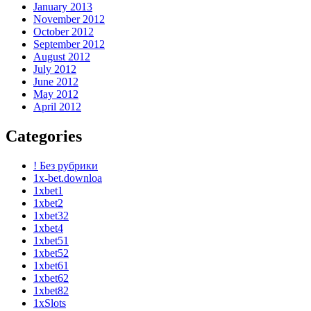
January 2013
November 2012
October 2012
September 2012
August 2012
July 2012
June 2012
May 2012
April 2012
Categories
! Без рубрики
1x-bet.downloa
1xbet1
1xbet2
1xbet32
1xbet4
1xbet51
1xbet52
1xbet61
1xbet62
1xbet82
1xSlots