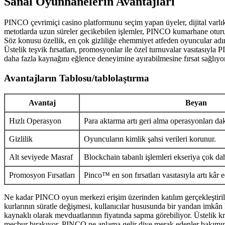
Sanal Oyunhanelerin Avantajları
PINCO çevrimiçi casino platformunu seçim yapan üyeler, dijital varlık e
metotlarda uzun süreler gecikebilen işlemler, PINCO kumarhane oturum
Söz konusu özellik, en çok gizliliğe ehemmiyet atfeden oyuncular adın
Üstelik teşvik fırsatları, promosyonlar ile özel turnuvalar vasıtasıyla
daha fazla kaynağını eğlence deneyimine ayırabilmesine fırsat sağlıyor
Avantajların Tablosu/tablolaştırma
Avantaj
Beyan
Hızlı Operasyon
Para aktarma artı geri alma operasyonları dak
Gizlilik
Oyuncuların kimlik şahsi verileri korunur.
Alt seviyede Masraf
Blockchain tabanlı işlemleri ekseriya çok daha
Promosyon Fırsatları
Pinco™ en son fırsatları vasıtasıyla artı kâr ed
Ne kadar PINCO oyun merkezi erişim üzerinden katılım gerçekleştirilen 
kurlarının süratle değişmesi, kullanıcılar hususunda bir yandan imkân 
kaynaklı olarak mevduatlarının fiyatında sapma görebiliyor. Üstelik 
mecbur bırakıyor. PINCO ne anlama gelir diye merak edenler bakımından