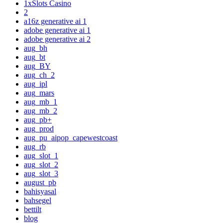
1xSlots Casino
2
a16z generative ai 1
adobe generative ai 1
adobe generative ai 2
aug_bh
aug_bt
aug_BY
aug_ch_2
aug_ipl
aug_mars
aug_mb_1
aug_mb_2
aug_pb+
aug_prod
aug_pu_aipop_capewestcoast
aug_rb
aug_slot_1
aug_slot_2
aug_slot_3
august_pb
bahisyasal
bahsegel
bettilt
blog