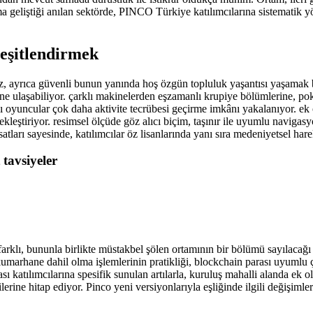
 geliştiği anılan sektörde, PINCO Türkiye katılımcılarına sistematik 
eşitlendirmek
az, ayrıca güvenli bunun yanında hoş özgün topluluk yaşantısı yaşamak 
ne ulaşabiliyor. çarklı makinelerden eşzamanlı krupiye bölümlerine, poke
oyuncular çok daha aktivite tecrübesi geçirme imkânı yakalanıyor. ek ol
leştiriyor. resimsel ölçüde göz alıcı biçim, taşınır ile uyumlu navigasyonl
satları sayesinde, katılımcılar öz lisanlarında yanı sıra medeniyetsel har
 tavsiyeler
ı farklı, bununla birlikte müstakbel şölen ortamının bir bölümü sayılacağı
 kumarhane dahil olma işlemlerinin pratikliği, blockchain parası uyumlu
sı katılımcılarına spesifik sunulan artılarla, kuruluş mahalli alanda ek o
ilerine hitap ediyor. Pinco yeni versiyonlarıyla eşliğinde ilgili değişi