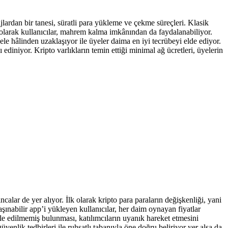
jlardan bir tanesi, süratli para yükleme ve çekme süreçleri. Klasik
 olarak kullanıcılar, mahrem kalma imkânından da faydalanabiliyor.
e hâlinden uzaklaşıyor ile üyeler daima en iyi tecrübeyi elde ediyor.
diniyor. Kripto varlıkların temin ettiği minimal ağ ücretleri, üyelerin
alar de yer alıyor. İlk olarak kripto para paraların değişkenliği, yani
şınabilir app’i yükleyen kullanıcılar, her daim oynayan fiyatlar
le edilmemiş bulunması, katılımcıların uyanık hareket etmesini
lik tedbirleri ile ruhsatlı tabanıyla öne doğru beliriyor yer alsa da,