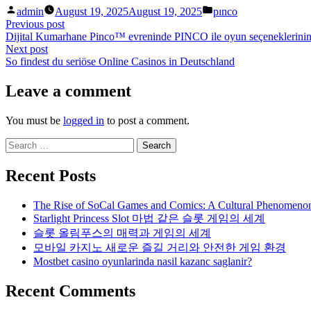
Posted
Posted
admin
August 19, 2025
August 19, 2025
pınco
by
in
Post
Previous
Previous post
post:
Dijital Kumarhane Pinco™ evreninde PINCO ile oyun seçeneklerinin Ü
navigation
Next
Next post
post:
So findest du seriöse Online Casinos in Deutschland
Leave a comment
You must be
logged in
to post a comment.
Search
for:
Recent Posts
The Rise of SoCal Games and Comics: A Cultural Phenomeno
Starlight Princess Slot 마법 같은 슬롯 게임의 세계
슬롯 올림푸스의 매력과 게임의 세계
모바일 카지노 새로운 즐길 거리와 안전한 게임 환경
Mostbet casino oyunlarinda nasil kazanc saglanir?
Recent Comments