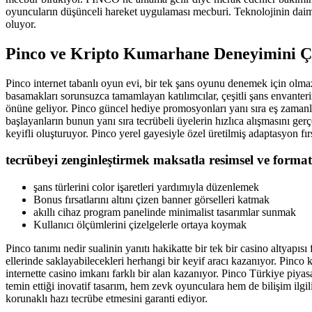
oyuncuların düşünceli hareket uygulaması mecburi. Teknolojinin daima
oluyor.
Pinco ve Kripto Kumarhane Deneyimini Ç
Pinco internet tabanlı oyun evi, bir tek şans oyunu denemek için olm
basamakları sorunsuzca tamamlayan katılımcılar, çeşitli şans envanteri
önüne geliyor. Pinco güncel hediye promosyonları yanı sıra eş zamanlı 
başlayanların bunun yanı sıra tecrübeli üyelerin hızlıca alışmasını gerçek
keyifli oluşturuyor. Pinco yerel gayesiyle özel üretilmiş adaptasyon fır
tecrübeyi zenginleştirmek maksatla resimsel ve format
şans türlerini color işaretleri yardımıyla düzenlemek
Bonus fırsatlarını altını çizen banner görselleri katmak
akıllı cihaz program panelinde minimalist tasarımlar sunmak
Kullanıcı ölçümlerini çizelgelerle ortaya koymak
Pinco tanımı nedir sualinin yanıtı hakikatte bir tek bir casino altyapıs
ellerinde saklayabilecekleri herhangi bir keyif aracı kazanıyor. Pinco
internette casino imkanı farklı bir alan kazanıyor. Pinco Türkiye piyasa
temin ettiği inovatif tasarım, hem zevk oyunculara hem de bilişim ilgil
korunaklı hazı tecrübe etmesini garanti ediyor.