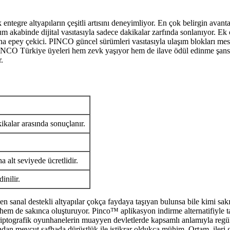
ntegre altyapıların çeşitli artısını deneyimliyor. En çok belirgin avanta
 akabinde dijital vasıtasıyla sadece dakikalar zarfında sonlanıyor. Ek
a epey çekici. PINCO güncel sürümleri vasıtasıyla ulaşım blokları mesel
 PINCO Türkiye üyeleri hem zevk yaşıyor hem de ilave ödül edinme şansı e
.
ikalar arasında sonuçlanır.
 alt seviyede ücretlidir.
inilir.
sanal destekli altyapılar çokça faydaya taşıyan bulunsa bile kimi sakınc
hem de sakınca oluşturuyor. Pinco™ aplikasyon indirme alternatifiyle ta
kriptografik oyunhanelerin muayyen devletlerde kapsamlı anlamıyla regü
 mevcut safhada dürüstlük ile istikrar oldukça mühim. Ortam, ileri güven