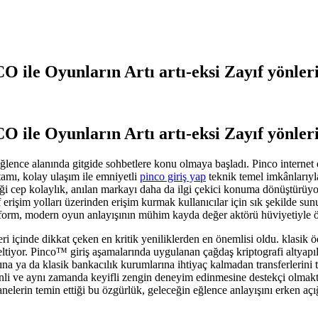
ile Oyunların Artı artı-eksi Zayıf yönler
zpto
marhane
ile Oyunların Artı artı-eksi Zayıf yönler
co
eninde
lence alanında gitgide sohbetlere konu olmaya başladı. Pinco internet oy
NCO
amı, kolay ulaşım ile emniyetli
pinco giriş yap
teknik temel imkânlarıy
etirdiği cep kolaylık, anılan markayı daha da ilgi çekici konuma dönüştü
nların
erişim yolları üzerinden erişim kurmak kullanıcılar için sık şekilde s
ı
tform, modern oyun anlayışının mühim kayda değer aktörü hüviyetiyle ö
-
i
leri içinde dikkat çeken en kritik yeniliklerden en önemlisi oldu. klasi
ıf
eltiyor. Pinco™ giriş aşamalarında uygulanan çağdaş kriptografi altyapıl
leri
rına ya da klasik bankacılık kurumlarına ihtiyaç kalmadan transferleri
nli ve aynı zamanda keyifli zengin deneyim edinmesine destekçi olmakt
hanelerin temin ettiği bu özgürlük, geleceğin eğlence anlayışını erken açı