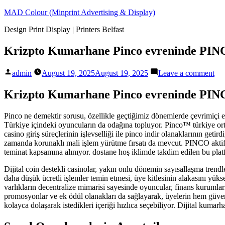
Skip
MAD Colour (Minprint Advertising & Display)
to
Design Print Display | Printers Belfast
content
Krizpto Kumarhane Pinco evreninde PINCO 
Posted
on
admin
August 19, 2025
August 19, 2025
Leave a comment
by
Kri
Ku
Krizpto Kumarhane Pinco evreninde PINCO 
Pin
evr
Pinco ne demektir sorusu, özellikle geçtiğimiz dönemlerde çevrimiçi eğ
PI
Türkiye içindeki oyuncuların da odağına topluyor. Pinco™ türkiye ort
ile
casino giriş süreçlerinin işlevselliği ile pinco indir olanaklarının g
Oyu
zamanda korunaklı mali işlem yürütme fırsatı da mevcut. PINCO aktif 
Art
teminat kapsamına alınıyor. dostane hoş iklimde takdim edilen bu pla
artı
eks
Dijital coin destekli casinolar, yakın onlu dönemin sayısallaşma trend
Zay
daha düşük ücretli işlemler temin etmesi, üye kitlesinin alakasını yüks
yön
varlıkların decentralize mimarisi sayesinde oyuncular, finans kurumla
promosyonlar ve ek ödül olanakları da sağlayarak, üyelerin hem güve
kolayca dolaşarak istedikleri içeriği hızlıca seçebiliyor. Dijital kumar