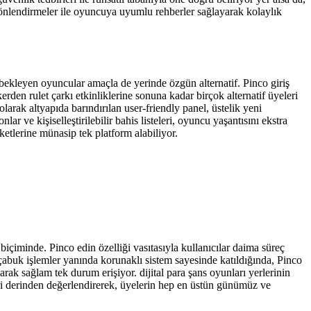
yönlendirmeler ile oyuncuya uyumlu rehberler sağlayarak kolaylık
bekleyen oyuncular amaçla de yerinde özgün alternatif. Pinco giriş
rden rulet çarkı etkinliklerine sonuna kadar birçok alternatif üyeleri
arak altyapıda barındırılan user-friendly panel, üstelik yeni
ar ve kişiselleştirilebilir bahis listeleri, oyuncu yaşantısını ekstra
eketlerine münasip tek platform alabiliyor.
 biçiminde. Pinco edin özelliği vasıtasıyla kullanıcılar daima süreç
 çabuk işlemler yanında korunaklı sistem sayesinde katıldığında, Pinco
larak sağlam tek durum erişiyor. dijital para şans oyunları yerlerinin
mleri derinden değerlendirerek, üyelerin hep en üstün günümüz ve