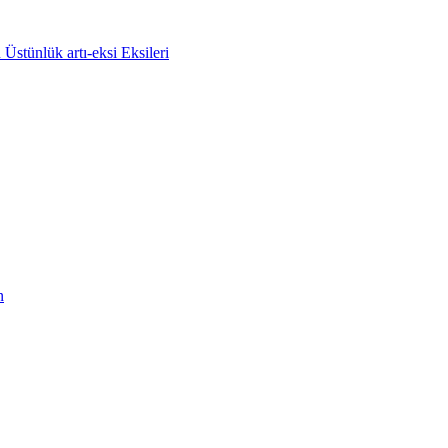
stünlük artı-eksi Eksileri
n