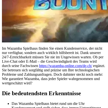
Im Wazamba Spielhaus finden Sie einen Kundenservice, der nicht
nur verfügbar, sondern auch wirklich hilfsbereit ist. Dank unserer
24/7-Erreichbarkeit müssen Sie nie im Ungewissen warten. Ob per
Live-Chat oder E-Mail – die Geschwindigkeit des Teams wird
durch seine Fachwissen
https://wazamba-online.com/de-ch/
ergänzt.
Sie betreuen sich sorgfältig und präzise um Ihre technologischen
Probleme und Zahlungsanfragen. Doch dahinter steckt noch mehr:
Wie garantiert Wazamba, dass jeder Spieler wahrgenommen und
wertgeschätzt wird?
Die bedeutendsten Erkenntnisse
Das Wazamba Spielhaus bietet rund um die Uhr
Kundensupport und stellt sicher, dass immer Unterstützung