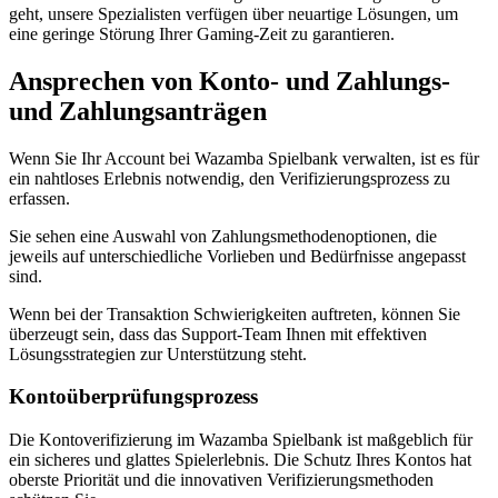
geht, unsere Spezialisten verfügen über neuartige Lösungen, um
eine geringe Störung Ihrer Gaming-Zeit zu garantieren.
Ansprechen von Konto- und Zahlungs-
und Zahlungsanträgen
Wenn Sie Ihr Account bei Wazamba Spielbank verwalten, ist es für
ein nahtloses Erlebnis notwendig, den Verifizierungsprozess zu
erfassen.
Sie sehen eine Auswahl von Zahlungsmethodenoptionen, die
jeweils auf unterschiedliche Vorlieben und Bedürfnisse angepasst
sind.
Wenn bei der Transaktion Schwierigkeiten auftreten, können Sie
überzeugt sein, dass das Support-Team Ihnen mit effektiven
Lösungsstrategien zur Unterstützung steht.
Kontoüberprüfungsprozess
Die Kontoverifizierung im Wazamba Spielbank ist maßgeblich für
ein sicheres und glattes Spielerlebnis. Die Schutz Ihres Kontos hat
oberste Priorität und die innovativen Verifizierungsmethoden