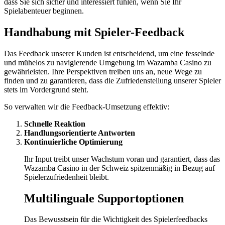
dass Sie sich sicher und interessiert fühlen, wenn Sie Ihr
Spielabenteuer beginnen.
Handhabung mit Spieler-Feedback
Das Feedback unserer Kunden ist entscheidend, um eine fesselnde
und mühelos zu navigierende Umgebung im Wazamba Casino zu
gewährleisten. Ihre Perspektiven treiben uns an, neue Wege zu
finden und zu garantieren, dass die Zufriedenstellung unserer Spieler
stets im Vordergrund steht.
So verwalten wir die Feedback-Umsetzung effektiv:
Schnelle Reaktion
Handlungsorientierte Antworten
Kontinuierliche Optimierung
Ihr Input treibt unser Wachstum voran und garantiert, dass das
Wazamba Casino in der Schweiz spitzenmäßig in Bezug auf
Spielerzufriedenheit bleibt.
Multilinguale Supportoptionen
Das Bewusstsein für die Wichtigkeit des Spielerfeedbacks