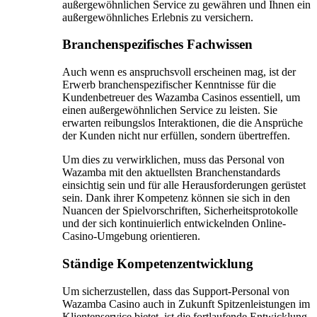
außergewöhnlichen Service zu gewähren und Ihnen ein
außergewöhnliches Erlebnis zu versichern.
Branchenspezifisches Fachwissen
Auch wenn es anspruchsvoll erscheinen mag, ist der
Erwerb branchenspezifischer Kenntnisse für die
Kundenbetreuer des Wazamba Casinos essentiell, um
einen außergewöhnlichen Service zu leisten. Sie
erwarten reibungslos Interaktionen, die die Ansprüche
der Kunden nicht nur erfüllen, sondern übertreffen.
Um dies zu verwirklichen, muss das Personal von
Wazamba mit den aktuellsten Branchenstandards
einsichtig sein und für alle Herausforderungen gerüstet
sein. Dank ihrer Kompetenz können sie sich in den
Nuancen der Spielvorschriften, Sicherheitsprotokolle
und der sich kontinuierlich entwickelnden Online-
Casino-Umgebung orientieren.
Ständige Kompetenzentwicklung
Um sicherzustellen, dass das Support-Personal von
Wazamba Casino auch in Zukunft Spitzenleistungen im
Klientenservice bietet, ist die fortlaufende Entwicklung