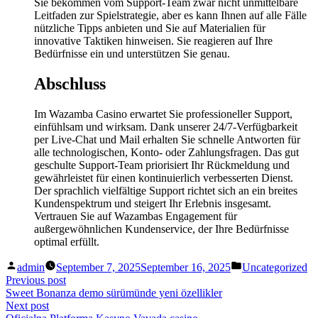
Sie bekommen vom Support-Team zwar nicht unmittelbare
Leitfaden zur Spielstrategie, aber es kann Ihnen auf alle Fälle
nützliche Tipps anbieten und Sie auf Materialien für
innovative Taktiken hinweisen. Sie reagieren auf Ihre
Bedürfnisse ein und unterstützen Sie genau.
Abschluss
Im Wazamba Casino erwartet Sie professioneller Support,
einfühlsam und wirksam. Dank unserer 24/7-Verfügbarkeit
per Live-Chat und Mail erhalten Sie schnelle Antworten für
alle technologischen, Konto- oder Zahlungsfragen. Das gut
geschulte Support-Team priorisiert Ihr Rückmeldung und
gewährleistet für einen kontinuierlich verbesserten Dienst.
Der sprachlich vielfältige Support richtet sich an ein breites
Kundenspektrum und steigert Ihr Erlebnis insgesamt.
Vertrauen Sie auf Wazambas Engagement für
außergewöhnlichen Kundenservice, der Ihre Bedürfnisse
optimal erfüllt.
Posted
Posted
admin
September 7, 2025
September 16, 2025
Uncategorized
by
in
Post
Previous
Previous post
post:
Sweet Bonanza demo sürümünde yeni özellikler
navigation
Next
Next post
post: