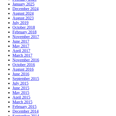
January 2025
December 2024
August 2024
August 2023
July 2019
October 2018
February 2018
November 2017
June 2017
May 2017
April 2017
March 2017
November 2016
October 2016
August 2016
June 2016
September 2015
July 2015
June 2015
May 2015
April 2015
March 2015
February 2015
December 2014
September 2014