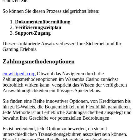
schützen Sie.
So können Sie diesen Prozess zielgerichtet leiten:
Dokumentenübermittlung
Verifizierungszeitplan
Support-Zugang
Dieser strukturierte Ansatz verbessert Ihre Sicherheit und Ihr
Gaming-Erlebnis.
Zahlungsmethodenoptionen
en.wikipedia.org
Obwohl das Navigieren durch die
Zahlungsmethodenoptionen im Wazamba Casino zunächst
bedrohlich wirken kann, verspricht das Wissen der verfügbaren
Auswahlmöglichkeiten ein flüssiges Spielerlebnis.
Sie finden eine Reihe innovativer Optionen, von Kreditkarten bis
hin zu E-Wallets, die Bequemlichkeit und Flexibilität garantieren.
Jede Methode ist auf erhebliche Zahlungssicherheit ausgelegt und
bewahrt Ihre Geschäfte vor potenziellen Bedrohungen.
Es ist bedeutend, jede Option zu bewerten, da sie mit
unterschiedlichen Transaktionsgebühren assoziiert sein können.
Diese Liebe zum Detail stellt sicher nicht nur fundierte