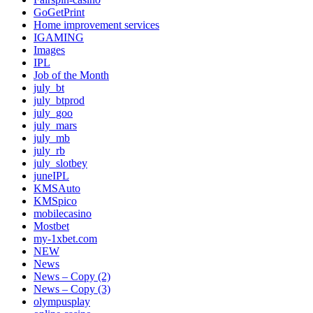
GoGetPrint
Home improvement services
IGAMING
Images
IPL
Job of the Month
july_bt
july_btprod
july_goo
july_mars
july_mb
july_rb
july_slotbey
juneIPL
KMSAuto
KMSpico
mobilecasino
Mostbet
my-1xbet.com
NEW
News
News – Copy (2)
News – Copy (3)
olympusplay