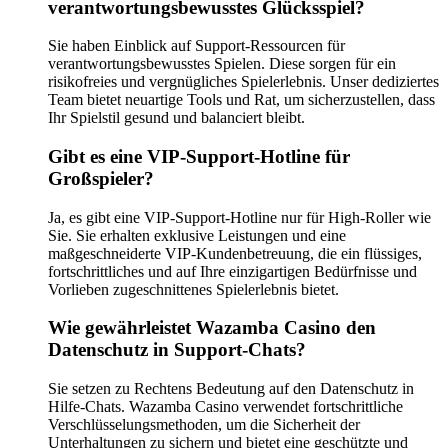
verantwortungsbewusstes Glücksspiel?
Sie haben Einblick auf Support-Ressourcen für
verantwortungsbewusstes Spielen. Diese sorgen für ein
risikofreies und vergnügliches Spielerlebnis. Unser dediziertes
Team bietet neuartige Tools und Rat, um sicherzustellen, dass
Ihr Spielstil gesund und balanciert bleibt.
Gibt es eine VIP-Support-Hotline für
Großspieler?
Ja, es gibt eine VIP-Support-Hotline nur für High-Roller wie
Sie. Sie erhalten exklusive Leistungen und eine
maßgeschneiderte VIP-Kundenbetreuung, die ein flüssiges,
fortschrittliches und auf Ihre einzigartigen Bedürfnisse und
Vorlieben zugeschnittenes Spielerlebnis bietet.
Wie gewährleistet Wazamba Casino den
Datenschutz in Support-Chats?
Sie setzen zu Rechtens Bedeutung auf den Datenschutz in
Hilfe-Chats. Wazamba Casino verwendet fortschrittliche
Verschlüsselungsmethoden, um die Sicherheit der
Unterhaltungen zu sichern und bietet eine geschützte und