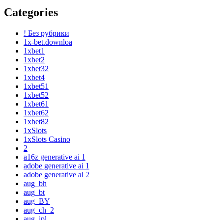
Categories
! Без рубрики
1x-bet.downloa
1xbet1
1xbet2
1xbet32
1xbet4
1xbet51
1xbet52
1xbet61
1xbet62
1xbet82
1xSlots
1xSlots Casino
2
a16z generative ai 1
adobe generative ai 1
adobe generative ai 2
aug_bh
aug_bt
aug_BY
aug_ch_2
aug_ipl