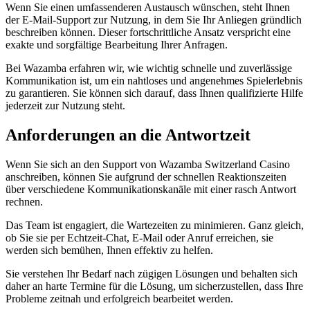
Wenn Sie einen umfassenderen Austausch wünschen, steht Ihnen
der E-Mail-Support zur Nutzung, in dem Sie Ihr Anliegen gründlich
beschreiben können. Dieser fortschrittliche Ansatz verspricht eine
exakte und sorgfältige Bearbeitung Ihrer Anfragen.
Bei Wazamba erfahren wir, wie wichtig schnelle und zuverlässige
Kommunikation ist, um ein nahtloses und angenehmes Spielerlebnis
zu garantieren. Sie können sich darauf, dass Ihnen qualifizierte Hilfe
jederzeit zur Nutzung steht.
Anforderungen an die Antwortzeit
Wenn Sie sich an den Support von Wazamba Switzerland Casino
anschreiben, können Sie aufgrund der schnellen Reaktionszeiten
über verschiedene Kommunikationskanäle mit einer rasch Antwort
rechnen.
Das Team ist engagiert, die Wartezeiten zu minimieren. Ganz gleich,
ob Sie sie per Echtzeit-Chat, E-Mail oder Anruf erreichen, sie
werden sich bemühen, Ihnen effektiv zu helfen.
Sie verstehen Ihr Bedarf nach zügigen Lösungen und behalten sich
daher an harte Termine für die Lösung, um sicherzustellen, dass Ihre
Probleme zeitnah und erfolgreich bearbeitet werden.