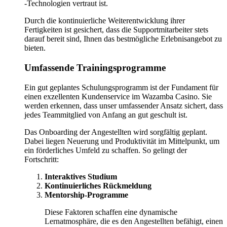
-Technologien vertraut ist.
Durch die kontinuierliche Weiterentwicklung ihrer
Fertigkeiten ist gesichert, dass die Supportmitarbeiter stets
darauf bereit sind, Ihnen das bestmögliche Erlebnisangebot zu
bieten.
Umfassende Trainingsprogramme
Ein gut geplantes Schulungsprogramm ist der Fundament für
einen exzellenten Kundenservice im Wazamba Casino. Sie
werden erkennen, dass unser umfassender Ansatz sichert, dass
jedes Teammitglied von Anfang an gut geschult ist.
Das Onboarding der Angestellten wird sorgfältig geplant.
Dabei liegen Neuerung und Produktivität im Mittelpunkt, um
ein förderliches Umfeld zu schaffen. So gelingt der
Fortschritt:
Interaktives Studium
Kontinuierliches Rückmeldung
Mentorship-Programme
Diese Faktoren schaffen eine dynamische
Lernatmosphäre, die es den Angestellten befähigt, einen