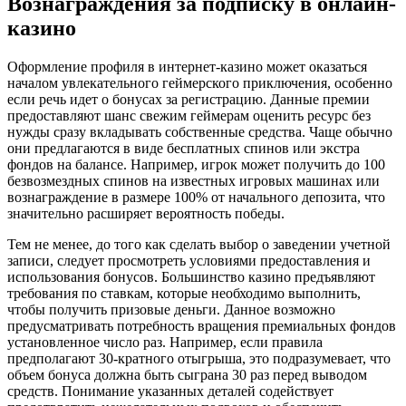
Вознаграждения за подписку в онлайн-
казино
Оформление профиля в интернет-казино может оказаться
началом увлекательного геймерского приключения, особенно
если речь идет о бонусах за регистрацию. Данные премии
предоставляют шанс свежим геймерам оценить ресурс без
нужды сразу вкладывать собственные средства. Чаще обычно
они предлагаются в виде бесплатных спинов или экстра
фондов на балансе. Например, игрок может получить до 100
безвозмездных спинов на известных игровых машинах или
вознаграждение в размере 100% от начального депозита, что
значительно расширяет вероятность победы.
Тем не менее, до того как сделать выбор о заведении учетной
записи, следует просмотреть условиями предоставления и
использования бонусов. Большинство казино предъявляют
требования по ставкам, которые необходимо выполнить,
чтобы получить призовые деньги. Данное возможно
предусматривать потребность вращения премиальных фондов
установленное число раз. Например, если правила
предполагают 30-кратного отыгрыша, это подразумевает, что
объем бонуса должна быть сыграна 30 раз перед выводом
средств. Понимание указанных деталей содействует