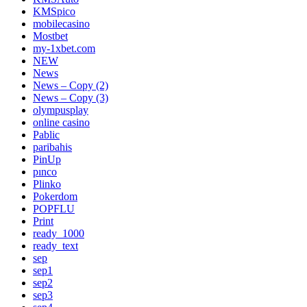
KMSpico
mobilecasino
Mostbet
my-1xbet.com
NEW
News
News – Copy (2)
News – Copy (3)
olympusplay
online casino
Pablic
paribahis
PinUp
pınco
Plinko
Pokerdom
POPFLU
Print
ready_1000
ready_text
sep
sep1
sep2
sep3