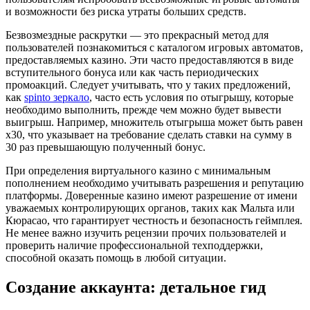
и возможности без риска утраты больших средств.
Безвозмездные раскрутки — это прекрасный метод для
пользователей познакомиться с каталогом игровых автоматов,
предоставляемых казино. Эти часто предоставляются в виде
вступительного бонуса или как часть периодических
промоакций. Следует учитывать, что у таких предложений,
как
spinto зеркало
, часто есть условия по отыгрышу, которые
необходимо выполнить, прежде чем можно будет вывести
выигрыш. Например, множитель отыгрыша может быть равен
x30, что указывает на требование сделать ставки на сумму в
30 раз превышающую полученный бонус.
При определения виртуального казино с минимальным
пополнением необходимо учитывать разрешения и репутацию
платформы. Доверенные казино имеют разрешение от имени
уважаемых контролирующих органов, таких как Мальта или
Кюрасао, что гарантирует честность и безопасность геймплея.
Не менее важно изучить рецензии прочих пользователей и
проверить наличие профессиональной техподдержки,
способной оказать помощь в любой ситуации.
Создание аккаунта: детальное гид