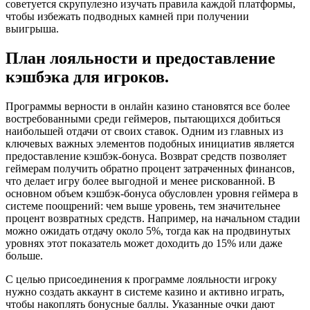
советуется скрупулезно изучать правила каждой платформы,
чтобы избежать подводных камней при получении
выигрыша.
План лояльности и предоставление
кэшбэка для игроков.
Программы верности в онлайн казино становятся все более
востребованными среди геймеров, пытающихся добиться
наибольшей отдачи от своих ставок. Одним из главных из
ключевых важных элементов подобных инициатив является
предоставление кэшбэк-бонуса. Возврат средств позволяет
геймерам получить обратно процент затраченных финансов,
что делает игру более выгодной и менее рискованной. В
основном объем кэшбэк-бонуса обусловлен уровня геймера в
системе поощрений: чем выше уровень, тем значительнее
процент возвратных средств. Например, на начальном стадии
можно ожидать отдачу около 5%, тогда как на продвинутых
уровнях этот показатель может доходить до 15% или даже
больше.
С целью присоединения к программе лояльности игроку
нужно создать аккаунт в системе казино и активно играть,
чтобы накоплять бонусные баллы. Указанные очки дают