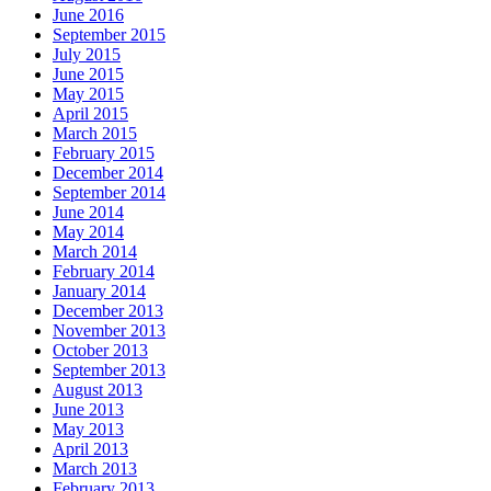
June 2016
September 2015
July 2015
June 2015
May 2015
April 2015
March 2015
February 2015
December 2014
September 2014
June 2014
May 2014
March 2014
February 2014
January 2014
December 2013
November 2013
October 2013
September 2013
August 2013
June 2013
May 2013
April 2013
March 2013
February 2013