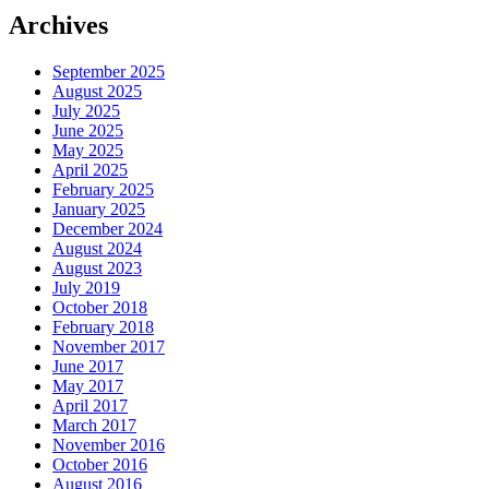
Archives
September 2025
August 2025
July 2025
June 2025
May 2025
April 2025
February 2025
January 2025
December 2024
August 2024
August 2023
July 2019
October 2018
February 2018
November 2017
June 2017
May 2017
April 2017
March 2017
November 2016
October 2016
August 2016