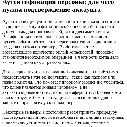
Аутентификация персоны: для чего
нужна подтверждение аккаунта
Аутентификация учетной записи в интернет-казино спинто
выполняет важную функцию в обеспечении безопасного
доступа как для пользователей, так и для самих систем.
Верификация персональных данных дает возможность
пресечь обман, обезопасить персональную информацию и
поддерживать честную игру. В обстоятельствах
возрастающего количества онлайн-опасностей, проверка
становится необходимой операцией, в частности когда дело
касается финансовых транзакциях.
Для завершения идентификации пользователю необходимо
предоставлять нужные документы, такие как паспорт или
права водителя. Это помогает игорному заведению убедиться,
что клиент является живым человеком, а не
автоматизированной системой или аферистом. Вдобавок это
способствует избежать ситуации легализации доходов и
защитить права всех участников игры.
Некоторые геймеры в состоянии рассматривать процедуру
подтверждения личности неудобным или излишне затянутым.
Однако следует помнить, то, что это кратковременные