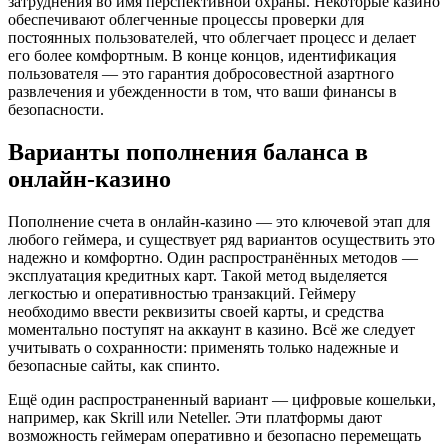
затруднения во имя перспективной охраны. Некоторые казино
обеспечивают облегченные процессы проверки для
постоянных пользователей, что облегчает процесс и делает
его более комфортным. В конце концов, идентификация
пользователя — это гарантия добросовестной азартного
развлечения и убежденности в том, что ваши финансы в
безопасности.
Варианты пополнения баланса в
онлайн-казино
Пополнение счета в онлайн-казино — это ключевой этап для
любого геймера, и существует ряд вариантов осуществить это
надежно и комфортно. Один распространённых методов —
эксплуатация кредитных карт. Такой метод выделяется
легкостью и оперативностью транзакций. Геймеру
необходимо ввести реквизиты своей карты, и средства
моментально поступят на аккаунт в казино. Всё же следует
учитывать о сохранности: применять только надежные и
безопасные сайты, как спинто.
Ещё один распространенный вариант — цифровые кошельки,
например, как Skrill или Neteller. Эти платформы дают
возможность геймерам оперативно и безопасно перемещать