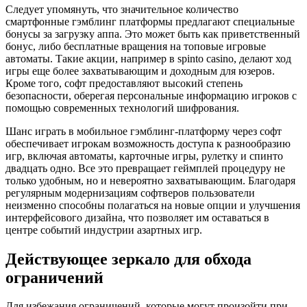
Следует упомянуть, что значительное количество
смартфонные гэмблинг платформы предлагают специальные
бонусы за загрузку аппа. Это может быть как приветственный
бонус, либо бесплатные вращения на топовые игровые
автоматы. Такие акции, например в spinto casino, делают ход
игры еще более захватывающим и доходным для юзеров.
Кроме того, софт предоставляют высокий степень
безопасности, оберегая персональные информацию игроков с
помощью современных технологий шифрования.
Шанс играть в мобильное гэмблинг-платформу через софт
обеспечивает игрокам возможность доступа к разнообразию
игр, включая автоматы, карточные игры, рулетку и спинто
двадцать одно. Все это превращает геймплей процедуру не
только удобным, но и невероятно захватывающим. Благодаря
регулярным модернизациям софтверов пользователи
неизменно способны полагаться на новые опции и улучшения
интерфейсового дизайна, что позволяет им оставаться в
центре событий индустрии азартных игр.
Действующее зеркало для обхода
ограничений
Для избежания ограничений, которые могут произойти при