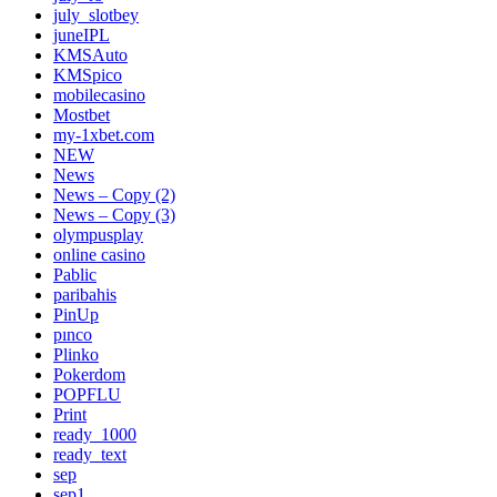
july_slotbey
juneIPL
KMSAuto
KMSpico
mobilecasino
Mostbet
my-1xbet.com
NEW
News
News – Copy (2)
News – Copy (3)
olympusplay
online casino
Pablic
paribahis
PinUp
pınco
Plinko
Pokerdom
POPFLU
Print
ready_1000
ready_text
sep
sep1