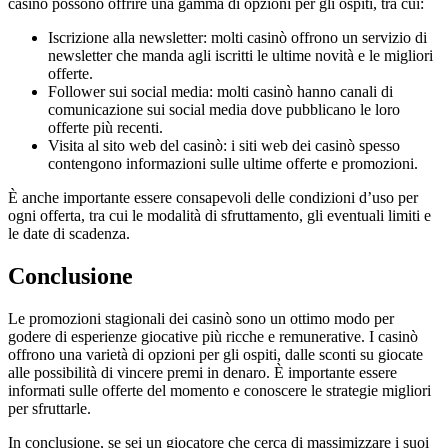
casinò possono offrire una gamma di opzioni per gli ospiti, tra cui:
Iscrizione alla newsletter: molti casinò offrono un servizio di
newsletter che manda agli iscritti le ultime novità e le migliori
offerte.
Follower sui social media: molti casinò hanno canali di
comunicazione sui social media dove pubblicano le loro
offerte più recenti.
Visita al sito web del casinò: i siti web dei casinò spesso
contengono informazioni sulle ultime offerte e promozioni.
È anche importante essere consapevoli delle condizioni d’uso per
ogni offerta, tra cui le modalità di sfruttamento, gli eventuali limiti e
le date di scadenza.
Conclusione
Le promozioni stagionali dei casinò sono un ottimo modo per
godere di esperienze giocative più ricche e remunerative. I casinò
offrono una varietà di opzioni per gli ospiti, dalle sconti su giocate
alle possibilità di vincere premi in denaro. È importante essere
informati sulle offerte del momento e conoscere le strategie migliori
per sfruttarle.
In conclusione, se sei un giocatore che cerca di massimizzare i suoi