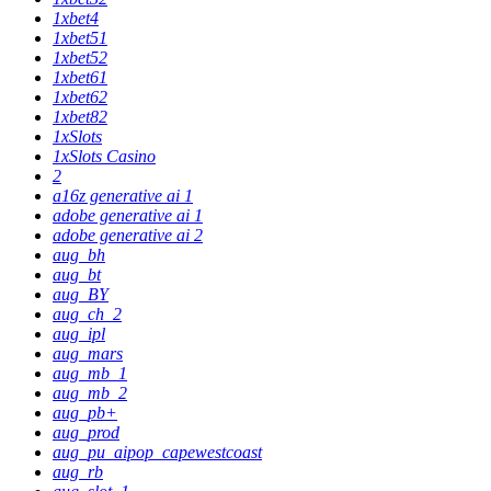
1xbet4
1xbet51
1xbet52
1xbet61
1xbet62
1xbet82
1xSlots
1xSlots Casino
2
a16z generative ai 1
adobe generative ai 1
adobe generative ai 2
aug_bh
aug_bt
aug_BY
aug_ch_2
aug_ipl
aug_mars
aug_mb_1
aug_mb_2
aug_pb+
aug_prod
aug_pu_aipop_capewestcoast
aug_rb