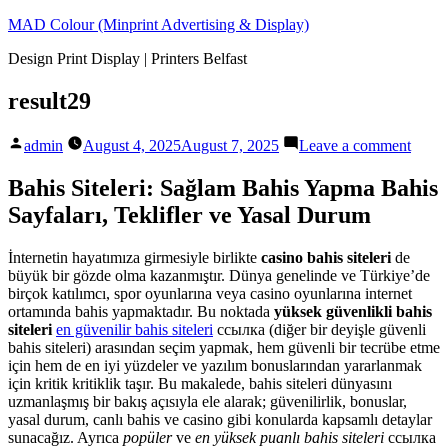
Skip
MAD Colour (Minprint Advertising & Display)
to
Design Print Display | Printers Belfast
content
result29
Posted
on
admin
August 4, 2025
August 7, 2025
Leave a comment
by
result
Bahis Siteleri: Sağlam Bahis Yapma Bahis
Sayfaları, Teklifler ve Yasal Durum
İnternetin hayatımıza girmesiyle birlikte
casino bahis siteleri
de
büyük bir gözde olma kazanmıştır. Dünya genelinde ve Türkiye’de
birçok katılımcı, spor oyunlarına veya casino oyunlarına internet
ortamında bahis yapmaktadır. Bu noktada
yüksek güvenlikli bahis
siteleri
en güvenilir bahis siteleri
ссылка
(diğer bir deyişle güvenli
bahis siteleri) arasından seçim yapmak, hem güvenli bir tecrübe etme
için hem de en iyi yüzdeler ve yazılım bonuslarından yararlanmak
için kritik kritiklik taşır. Bu makalede, bahis siteleri dünyasını
uzmanlaşmış bir bakış açısıyla ele alarak; güvenilirlik, bonuslar,
yasal durum, canlı bahis ve casino gibi konularda kapsamlı detaylar
sunacağız. Ayrıca
popüler
ve
en yüksek puanlı bahis siteleri
ссылка