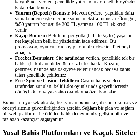
karşılığında verilen, genellikle yatırılan tutarın belli bir yüzdesi
kadar olan bonus.
Yatırım (Depozit) Bonusu:
Mevcut üyelere, yaptıkları daha
sonraki ödeme işlemlerinde sunulan ekstra bonuslar. Örneğin,
%50 yatırım bonusu ile 200 TL yatırana 100 TL ek kredi
verilir.
Kayıp Bonusu:
Belirli bir periyotta (haftalık/aylık) yaşanan
net kayıpların belli bir yüzdesinin iade edilmesi. Bu
promosyon, oyuncuların kayıplarını bir nebze telafi etmeyi
amaçlar.
Freebet Bonusları:
Site tarafından verilen, genellikle tek bir
bahis için kullanılabilen ücretsiz bahis hakkı. Kazanç
getirmesi halinde ana bakiyeye eklenir ancak bedava bahis
tutarı genellikle çekilemez.
Free Spin ve Casino Teklifleri:
Casino bahis siteleri
tarafından sunulan, belirli slot oyunlarında geçerli ücretsiz
dönüş hakları veya casino oyunlarına özel bonuslar.
Bonusların yüksek olsa da, her zaman bonus koşul setini okumak ve
öneriyi sitenin güvenilirliğinden gerekir. Sağlam bir plan ve sağlam
bir web platformu ile ödüller, bahis deneyiminizi geliştirebilir ve
fazladan kazançlar sağlayabilir.
Yasal Bahis Platformları ve Kaçak Siteler