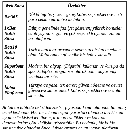
Web Sitesi
Özellikler
Köklü İngiliz şirketi; geniş bahis seçenekleri ve hızlı
Bet365
para çekme garantisi ile bilinir.
1xBet
Dünya genelinde faaliyet gösteren; yüksek bonuslar,
Bahis
canlı yayına erişim ve çok seçenekli oyunlar sunan
Sitesi
bir platform.
Bets10
Türk oyuncular arasında uzun süredir tercih edilen
Bahis
olan, Malta onaylı güvenilir bir bahis sitesidir.
Sitesi
Süperbetin
Modern bir altyapı (Digitain) kullanan ve Avrupa’da
Bahis
spor kulüplerine sponsor olarak adını duyurmuş
Sitesi
yenilikçi bir site.
Türkiye’de yasal tek adres; güvenli ödeme ve devlet
İddaa
güvencesi sunar ancak bahis seçenekleri ve oranlar
Platformu
sınırlıdır.
Anlatılan tabloda belirtilen siteler, piyasada kendi alanında tanınmış
örneklerdendir. Her bir sitenin özgün yararları olmakla birlikte, en
uygun site kişisel tercihlere, aranan özelliklere ve kullanıcı
deneyimlerine göre değişim gösterebilir. Bu nedenle, bir bahis
sitesine üye olmadan önce ihtiyaçlarınıza en en uygun platformu