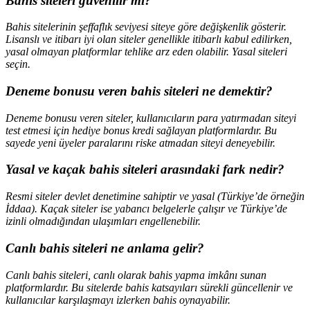
Bahis siteleri güvenilir mi?
Bahis sitelerinin şeffaflık seviyesi siteye göre değişkenlik gösterir.
Lisanslı ve itibarı iyi olan siteler genellikle itibarlı kabul edilirken,
yasal olmayan platformlar tehlike arz eden olabilir. Yasal siteleri
seçin.
Deneme bonusu veren bahis siteleri ne demektir?
Deneme bonusu veren siteler, kullanıcıların para yatırmadan siteyi
test etmesi için hediye bonus kredi sağlayan platformlardır. Bu
sayede yeni üyeler paralarını riske atmadan siteyi deneyebilir.
Yasal ve kaçak bahis siteleri arasındaki fark nedir?
Resmi siteler devlet denetimine sahiptir ve yasal (Türkiye’de örneğin
İddaa). Kaçak siteler ise yabancı belgelerle çalışır ve Türkiye’de
izinli olmadığından ulaşımları engellenebilir.
Canlı bahis siteleri ne anlama gelir?
Canlı bahis siteleri, canlı olarak bahis yapma imkânı sunan
platformlardır. Bu sitelerde bahis katsayıları sürekli güncellenir ve
kullanıcılar karşılaşmayı izlerken bahis oynayabilir.