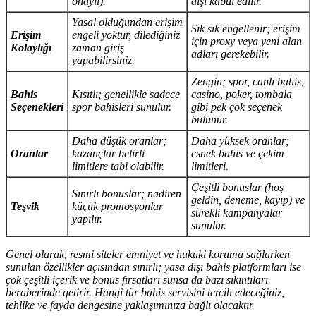
onaylı).
dışı kabul edilir.
Yasal olduğundan erişim
Sık sık engellenir; erişim
Erişim
engeli yoktur, dilediğiniz
için proxy veya yeni alan
Kolaylığı
zaman giriş
adları gerekebilir.
yapabilirsiniz.
Zengin; spor, canlı bahis,
Bahis
Kısıtlı; genellikle sadece
casino, poker, tombala
Seçenekleri
spor bahisleri sunulur.
gibi pek çok seçenek
bulunur.
Daha düşük oranlar;
Daha yüksek oranlar;
Oranlar
kazançlar belirli
esnek bahis ve çekim
limitlere tabi olabilir.
limitleri.
Çeşitli bonuslar (hoş
Sınırlı bonuslar; nadiren
geldin, deneme, kayıp) ve
Teşvik
küçük promosyonlar
sürekli kampanyalar
yapılır.
sunulur.
Genel olarak, resmi siteler emniyet ve hukuki koruma sağlarken
sunulan özellikler açısından sınırlı; yasa dışı bahis platformları ise
çok çeşitli içerik ve bonus fırsatları sunsa da bazı sıkıntıları
beraberinde getirir. Hangi tür bahis servisini tercih edeceğiniz,
tehlike ve fayda dengesine yaklaşımınıza bağlı olacaktır.