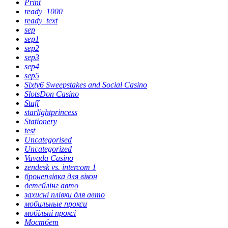
Print
ready_1000
ready_text
sep
sep1
sep2
sep3
sep4
sep5
Sixty6 Sweepstakes and Social Casino
SlotsDon Casino
Staff
starlightprincess
Stationery
test
Uncategorised
Uncategorized
Vavada Casino
zendesk vs. intercom 1
бронеплівка для вікон
детейлінг авто
захисні плівки для авто
мобильные прокси
мобільні проксі
Мостбет