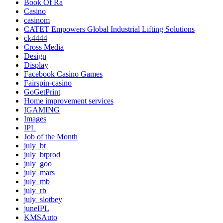
Book Of Ra
Casino
casinom
CATET Empowers Global Industrial Lifting Solutions
ck4444
Cross Media
Design
Display
Facebook Casino Games
Fairspin-casino
GoGetPrint
Home improvement services
IGAMING
Images
IPL
Job of the Month
july_bt
july_btprod
july_goo
july_mars
july_mb
july_rb
july_slotbey
juneIPL
KMSAuto