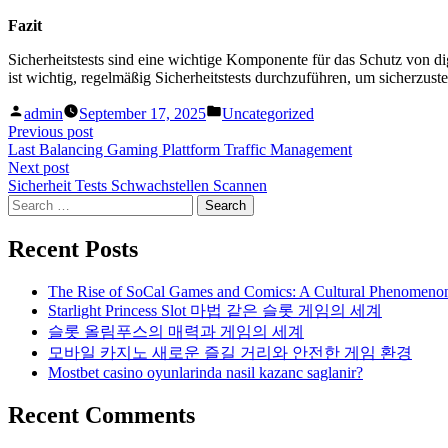
Fazit
Sicherheitstests sind eine wichtige Komponente für das Schutz von d
ist wichtig, regelmäßig Sicherheitstests durchzuführen, um sicherzuste
Posted
Posted
admin
September 17, 2025
Uncategorized
by
in
Post
Previous
Previous post
post:
Last Balancing Gaming Plattform Traffic Management
navigation
Next
Next post
post:
Sicherheit Tests Schwachstellen Scannen
Search
for:
Recent Posts
The Rise of SoCal Games and Comics: A Cultural Phenomeno
Starlight Princess Slot 마법 같은 슬롯 게임의 세계
슬롯 올림푸스의 매력과 게임의 세계
모바일 카지노 새로운 즐길 거리와 안전한 게임 환경
Mostbet casino oyunlarinda nasil kazanc saglanir?
Recent Comments