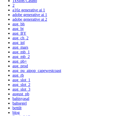
1xSlots Casino
2
a16z generative ai 1
adobe generative ai 1
adobe generative ai 2
aug_bh
aug_bt
aug_BY
aug_ch_2
aug_ipl
aug_mars
aug_mb_1
aug_mb_2
aug_pb+
aug_prod
aug_pu_aipop_capewestcoast
aug_rb
aug_slot_1
aug_slot_2
aug_slot_3
august_pb
bahisyasal
bahsegel
bettilt
blog