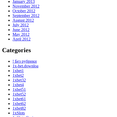
January 2013
November 2012
October 2012
September 2012
August 2012
July 2012
June 2012
May 2012
April 2012
Categories
! Без рубрики
1x-bet.downloa
1xbet1
1xbet2
1xbet32
1xbet4
1xbet51
1xbet52
1xbet61
1xbet62
1xbet82
1xSlots