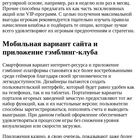
регулярной основе, например, раз в неделю или раз в месяц.
Прочие способны предлагать их как часть эксклюзивных
акций или VIP-программ. С целью получения максимальной
выгоды игрокам рекомендуется тщательно изучать правила
начисления кешбэка и подбирать те опции, которые лучше
всего удовлетворяют их игровым предпочтениям и стратегии.
Мобильная вариант сайта и
приложение гэмблинг-клуба
Смартфонная вариант интернет-ресурса и приложение
гэмблинг-платформы становятся все более востребованными
среди геймеров благодаря своей эргономичности и
легкодоступности. Дизайнеры пытаются создать
пользовательский интерфейс, который будет равно удобен как
на телефонах, так и на таблетах. Портативные варианты
порталов игорных заведений зачастую предоставляют тот же
набор функций, как и их настольные версии: пользователи
способны зарегистрироваться, пополнять счета и выводить
выигрыши. При данном гибкий оформление обеспечивает
удовлетворяться процессом игры без снижения уровня
визуализации или скорости загрузки.
Приложения казино, в свою очередь, показывают даже более