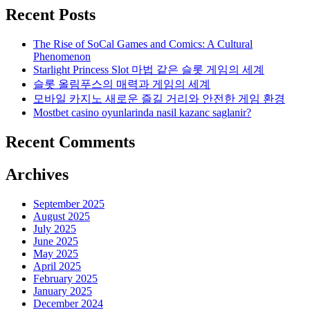
Recent Posts
The Rise of SoCal Games and Comics: A Cultural
Phenomenon
Starlight Princess Slot 마법 같은 슬롯 게임의 세계
슬롯 올림푸스의 매력과 게임의 세계
모바일 카지노 새로운 즐길 거리와 안전한 게임 환경
Mostbet casino oyunlarinda nasil kazanc saglanir?
Recent Comments
Archives
September 2025
August 2025
July 2025
June 2025
May 2025
April 2025
February 2025
January 2025
December 2024