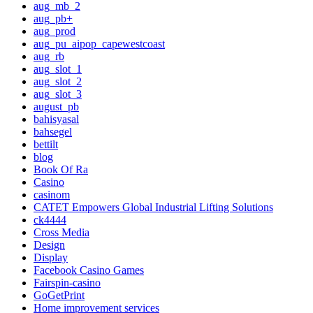
aug_mb_2
aug_pb+
aug_prod
aug_pu_aipop_capewestcoast
aug_rb
aug_slot_1
aug_slot_2
aug_slot_3
august_pb
bahisyasal
bahsegel
bettilt
blog
Book Of Ra
Casino
casinom
CATET Empowers Global Industrial Lifting Solutions
ck4444
Cross Media
Design
Display
Facebook Casino Games
Fairspin-casino
GoGetPrint
Home improvement services