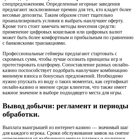
спецпредложениям. Определенные игорные заведения
предлагают эксклюзивные премии для тех, кто кладет более
весомые депозиты. Таким образом стоит тщательно
проанализировать условия и выбрать наилучшее оферту.
Кроме того стоит замечать методы внесения средств:
применение цифровых кошельков или цифровых валют
может быть более комфортным и прибыльным по сравнению
с банковскими транзакциями.
Профессиональные геймеры предлагают стартовать с
скромных сумм, чтобы лучше осознать принципы игр и
протестировать платформу. Сопоставление разных онлайн-
казино поспособствует подобрать наилучшее комбинацию
минимум взноса и бонусных предложений. Необходимо
нужно упускать из виду о таких моментах, как сертификат
онлайн-казино и мнение среди клиентов, что также имеет
важное значение в выборе подходящего места для игры.
Вывод добычи: регламент и периоды
обработки.
Выплата выигрышей из интернет-казино — значимый шаг
для каждого игрока. Сроки обслуживания заявок на снятие
определяются от выбранного метода платежа и политики