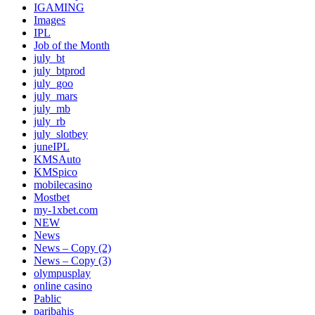
IGAMING
Images
IPL
Job of the Month
july_bt
july_btprod
july_goo
july_mars
july_mb
july_rb
july_slotbey
juneIPL
KMSAuto
KMSpico
mobilecasino
Mostbet
my-1xbet.com
NEW
News
News – Copy (2)
News – Copy (3)
olympusplay
online casino
Pablic
paribahis