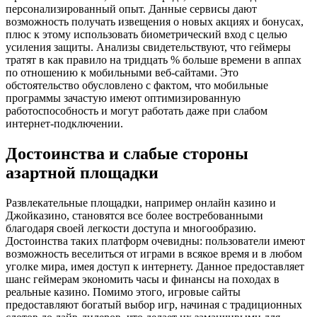
персонализированный опыт. Данные сервисы дают
возможность получать извещения о новых акциях и бонусах,
плюс к этому использовать биометрический вход с целью
усиления защиты. Анализы свидетельствуют, что геймеры
тратят в как правило на тридцать % больше времени в аппах
по отношению к мобильными веб-сайтами. Это
обстоятельство обусловлено с фактом, что мобильные
программы зачастую имеют оптимизированную
работоспособность и могут работать даже при слабом
интернет-подключении.
Достоинства и слабые стороны
азартной площадки
Развлекательные площадки, например онлайн казино и
Джойказино, становятся все более востребованными
благодаря своей легкости доступа и многообразию.
Достоинства таких платформ очевидны: пользователи имеют
возможность веселиться от играми в всякое время и в любом
уголке мира, имея доступ к интернету. Данное предоставляет
шанс геймерам экономить часы и финансы на походах в
реальные казино. Помимо этого, игровые сайты
предоставляют богатый выбор игр, начиная с традиционных