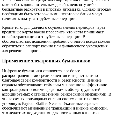
может быть дополнительным долей к депозиту либо
бесплатные раскрутки в игровых автоматах. Однако игрокам
необходимо быть осторожными: некоторые банки могут
начислять плату за зарубежные операции.
Кроме того, для удачного осуществления переводов через
кредитные карты важно проверить, что карта принимает
онлайн-транзакции и зарубежные операции. В
обстоятельствах появления проблем с оплатой всегда можно
обратиться в саппорт казино или финансового учреждения
для решения вопроса.
Применение электронных бумажников
Цифровые бумажники становятся все более
распространенными среди клиентов интернет-казино
благодаря своей комфортности и безопасности. Данные
сервисы обеспечивают геймерам мгновенно и эффективно
контролировать своими средствами, обходя трудностей,
ассоциируемых с стандартными банковскими операциями. В
числе самых популярных онлайн систем оплаты стоит
упомянуть PayPal, Skrill и Neteller. Указанные сервисы
обеспечивают мгновенные транзакции и низкие комиссии,
что делает их подходящими для постоянных клиентов