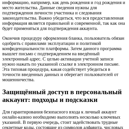
информацию, например, как день рождения и год рождения и
место жительства. Данные сведения нужны для
подтверждения личности участника и следования
законодательства. Важно убедиться, что вся предоставленная
информация является правильной и современной, так как она
будет применяться для подтверждения аккаунта.
Окончив процедуру оформления бланка, пользователь обязан
одобрить с правилами эксплуатации и политикой
конфиденциальности платформы. Затем данного программа
вышлет письмо с подтверждением на введённый
электронный адрес. С целью активации учетной записи
нужно нажать по указанной ссылке в электронном письме.
Эта типовая процедура, какая содействует убедиться в
точности введенных данных и оберегает пользователей от
мошенничества.
Защищённый доступ в персональный
аккаунт: подходы и подсказки
Для гарантирования безопасного входа к личный аккаунт
онлайн-казино необходимо выполнять несколько ключевых
указаний. В первую очередь, стоит задействовать трудные
секретные коды, состоящие из символов алфавита, числовых