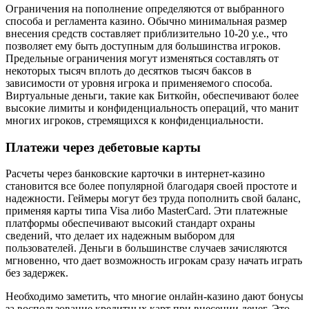
Ограничения на пополнение определяются от выбранного
способа и регламента казино. Обычно минимальная размер
внесения средств составляет приблизительно 10-20 у.е., что
позволяет ему быть доступным для большинства игроков.
Предельные ограничения могут изменяться составлять от
некоторых тысяч вплоть до десятков тысяч баксов в
зависимости от уровня игрока и применяемого способа.
Виртуальные деньги, такие как Биткойн, обеспечивают более
высокие лимиты и конфиденциальность операций, что манит
многих игроков, стремящихся к конфиденциальности.
Платежи через дебетовые карты
Расчеты через банковские карточки в интернет-казино
становится все более популярной благодаря своей простоте и
надежности. Геймеры могут без труда пополнить свой баланс,
применяя карты типа Visa либо MasterCard. Эти платежные
платформы обеспечивают высокий стандарт охраны
сведений, что делает их надежным выбором для
пользователей. Деньги в большинстве случаев зачисляются
мгновенно, что дает возможность игрокам сразу начать играть
без задержек.
Необходимо заметить, что многие онлайн-казино дают бонусы
за воспользование кредитных карт при внесении денег. Это