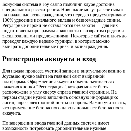
Бонусная система в Joy casino гэмблинг-клубе достойна
специального рассмотрения. Новенькие могут рассчитывать
на начальные вознаграждения, что нередко предусматривают
100% удвоение начального вклада и безвозмездные спины.
Регулярные игроки не оставляются без заботы — для них
подготовлены программы лояльности с возвратом средств и
эксклюзивными предложениями. Некоторые сайты вплоть до
проводят каждую неделю турниры, в которых можно
выиграть дополнительные призы и вознаграждения.
Регистрация аккаунта и вход
Для начала процесса учетной записи в виртуальном казино и
Joycasino нужно зайти на главный сайт выбранной
платформы. Оформление аккаунта обычно начинается с
нажатия кнопки “Регистрация”, которая может быть
расположена в углу сверху справа главной страницы. На
первом стадии нужно заполнить основную информацию:
логин, адрес электронной почты и пароль. Важно учитывать,
что применение безопасного пароля повышает безопасность
аккаунта.
По завершении ввода главной данных система имеет
возможность потребовать дополнительные нужные