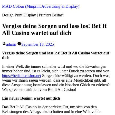
Skip
MAD Colour (Minprint Advertising & Display)
to
Design Print Display | Printers Belfast
content
Vergiss deine Sorgen und lass los! Bet It
All Casino wartet auf dich
Posted
admin
September 18, 2025
by
Vergiss deine Sorgen und lass los! Bet It All Casino wartet auf
dich
In einer Welt, die immer schneller wird und wo die Erwartungen
immer höher sind, ist es leicht, sich unter Druck zu setzen und von
https://betitall-casino.net
Sorgen überwältigt zu werden. Doch was,
wenn wir Ihnen sagen würden, dass es eine Möglichkeit gibt, all
diese Anspannung loszulassen und ein bisschen Glück zu erleben?
Wir sprechen natürlich vom Bet It All Casino!
Ein neuer Beginn wartet auf dich
Das Bet It All Casino ist der perfekte Ort, um sich von den
Belastungen des Alltags abzuschotten und in eine Welt voller