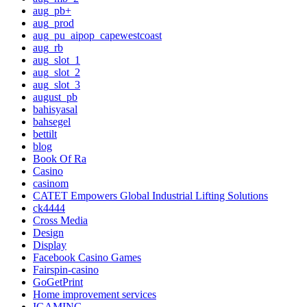
aug_pb+
aug_prod
aug_pu_aipop_capewestcoast
aug_rb
aug_slot_1
aug_slot_2
aug_slot_3
august_pb
bahisyasal
bahsegel
bettilt
blog
Book Of Ra
Casino
casinom
CATET Empowers Global Industrial Lifting Solutions
ck4444
Cross Media
Design
Display
Facebook Casino Games
Fairspin-casino
GoGetPrint
Home improvement services
IGAMING