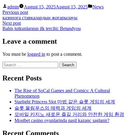
Posted
Posted
admin
August 15, 2025
August 15, 2025
News
by
in
Post
Previous
Previous post
post:
казиноға ставкалардың жоғарылауы
navigation
Next
Next post
post:
Bahis tutkunlarının ilk tercihi: Betandyou
Leave a comment
You must be
logged in
to post a comment.
Search
for:
Recent Posts
The Rise of SoCal Games and Comics: A Cultural
Phenomenon
Starlight Princess Slot 마법 같은 슬롯 게임의 세계
슬롯 올림푸스의 매력과 게임의 세계
모바일 카지노 새로운 즐길 거리와 안전한 게임 환경
Mostbet casino oyunlarinda nasil kazanc saglanir?
Recent Comments