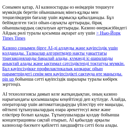
Сонымен қатар, AI казиностарды өз өнімдерін теңшеуге
мүмкіндік беретін ойыншының мінез-құлқы мен
теңшелімдерін бағалау үшін жұмысқа қабылданады. Бұл
бейімделген тәсіл ойын-сауықты арттырады, бірақ
ойыншылардың сақталуын арттырады. Казино өнеркәсібіндегі
Айдың рөлі туралы қосымша ақпарат алу үшін
> Нью-Йорк
Times Times
Казино сонымен бірге AI-ді алдауды және қауіпсіздік үшін
қолданады. Талқылар алгоритмдер нақты уақыттағы
транзакцияларды бақылай алады, күмәнді іс-шараларды
анықтай алады және ықтимал сәтсіздіктерді тоқтатуы мүмкін.
Бұл қауіпсіздікке профилактикалық көзқарас ойын
параметріндегі сенім мен қауіпсіздікті сақтауда өте маңызды.
pin up
бойынша сәтті қауіпсіздік шаралары туралы көбірек
зерттеңіз.
AI технологиясы дамып келе жатқандықтан, оның казино
нарығындағы қосымшалары кеңейтіледі деп күтілуде. Алайда,
операторлар үшін автоматтандыруды үйлестіру өте маңызды,
өйткені тұтынушылардың өзара әрекеттесуі жеке және
еліктірер болып қалады. Тұтынушыларды қолдау бойынша
концентрацияны сақтай отырып, AI қабылдау арқылы
казинолар бәсекеге қабілетті ландшафтта сәтті бола алады.