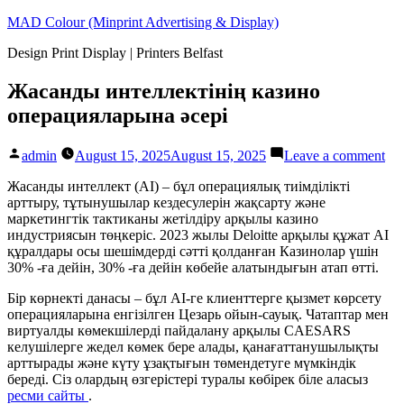
Skip
MAD Colour (Minprint Advertising & Display)
to
Design Print Display | Printers Belfast
content
Жасанды интеллектінің казино
операцияларына әсері
Posted
on
admin
August 15, 2025
August 15, 2025
Leave a comment
by
Жа
ин
Жасанды интеллект (AI) – бұл операциялық тиімділікті
ка
арттыру, тұтынушылар кездесулерін жақсарту және
оп
маркетингтік тактиканы жетілдіру арқылы казино
әсе
индустриясын төңкеріс. 2023 жылы Deloitte арқылы құжат AI
құралдары осы шешімдерді сәтті қолданған Казинолар үшін
30% -ға дейін, 30% -ға дейін көбейе алатындығын атап өтті.
Бір көрнекті данасы – бұл AI-ге клиенттерге қызмет көрсету
операцияларына енгізілген Цезарь ойын-сауық. Чатаптар мен
виртуалды көмекшілерді пайдалану арқылы CAESARS
келушілерге жедел көмек бере алады, қанағаттанушылықты
арттырады және күту ұзақтығын төмендетуге мүмкіндік
береді. Сіз олардың өзгерістері туралы көбірек біле аласыз
ресми сайты
.