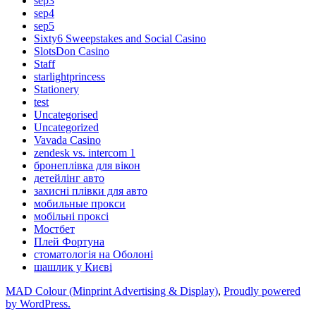
sep3
sep4
sep5
Sixty6 Sweepstakes and Social Casino
SlotsDon Casino
Staff
starlightprincess
Stationery
test
Uncategorised
Uncategorized
Vavada Casino
zendesk vs. intercom 1
бронеплівка для вікон
детейлінг авто
захисні плівки для авто
мобильные прокси
мобільні проксі
Мостбет
Плей Фортуна
стоматологія на Оболоні
шашлик у Києві
MAD Colour (Minprint Advertising & Display)
,
Proudly powered
by WordPress.