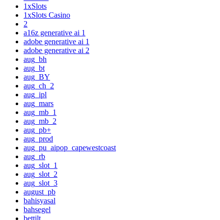
1xSlots
1xSlots Casino
2
a16z generative ai 1
adobe generative ai 1
adobe generative ai 2
aug_bh
aug_bt
aug_BY
aug_ch_2
aug_ipl
aug_mars
aug_mb_1
aug_mb_2
aug_pb+
aug_prod
aug_pu_aipop_capewestcoast
aug_rb
aug_slot_1
aug_slot_2
aug_slot_3
august_pb
bahisyasal
bahsegel
bettilt