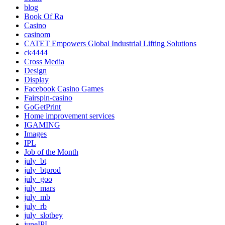
blog
Book Of Ra
Casino
casinom
CATET Empowers Global Industrial Lifting Solutions
ck4444
Cross Media
Design
Display
Facebook Casino Games
Fairspin-casino
GoGetPrint
Home improvement services
IGAMING
Images
IPL
Job of the Month
july_bt
july_btprod
july_goo
july_mars
july_mb
july_rb
july_slotbey
juneIPL