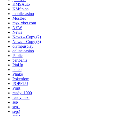
KMSAuto
KMSpico
mobilecasino
Mostbet
my-1xbet.com
NEW
News
News – Copy (2)
News – Copy (3)
olympusplay
online casino
Pablic
paribahis
PinUp
pınco
Plinko
Pokerdom
POPFLU
Print
ready_1000
ready_text
sep
sep1
sep2